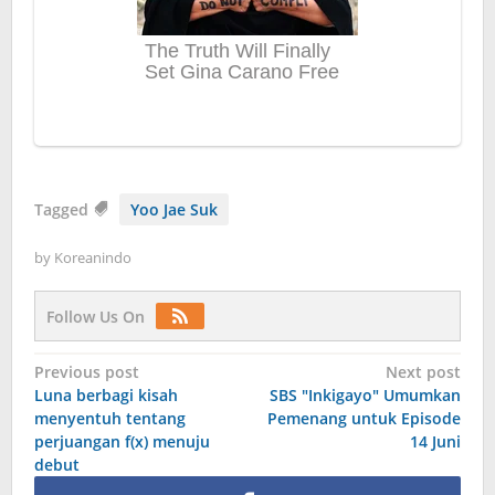
Tagged
Yoo Jae Suk
by
Koreanindo
Follow Us On
Post
Previous post
Next post
Luna berbagi kisah
SBS "Inkigayo" Umumkan
navigation
menyentuh tentang
Pemenang untuk Episode
perjuangan f(x) menuju
14 Juni
debut