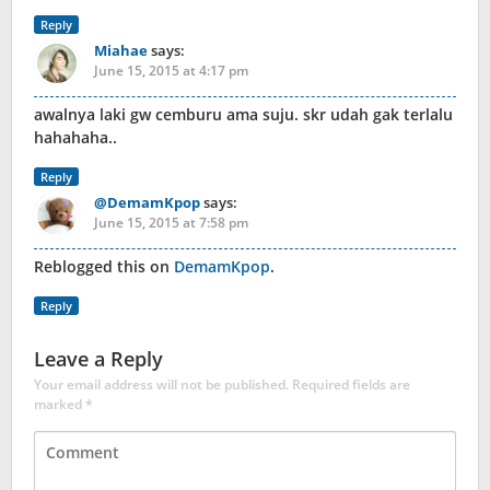
Reply
Miahae
says:
June 15, 2015 at 4:17 pm
awalnya laki gw cemburu ama suju. skr udah gak terlalu
hahahaha..
Reply
@DemamKpop
says:
June 15, 2015 at 7:58 pm
Reblogged this on
DemamKpop
.
Reply
Leave a Reply
Your email address will not be published.
Required fields are
marked
*