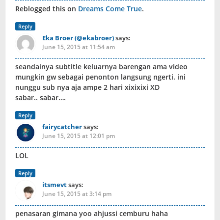
Reblogged this on
Dreams Come True
.
Reply
Eka Broer (@ekabroer)
says:
June 15, 2015 at 11:54 am
seandainya subtitle keluarnya barengan ama video
mungkin gw sebagai penonton langsung ngerti. ini
nunggu sub nya aja ampe 2 hari xixixixi XD
sabar.. sabar….
Reply
fairycatcher
says:
June 15, 2015 at 12:01 pm
LOL
Reply
itsmevt
says:
June 15, 2015 at 3:14 pm
penasaran gimana yoo ahjussi cemburu haha