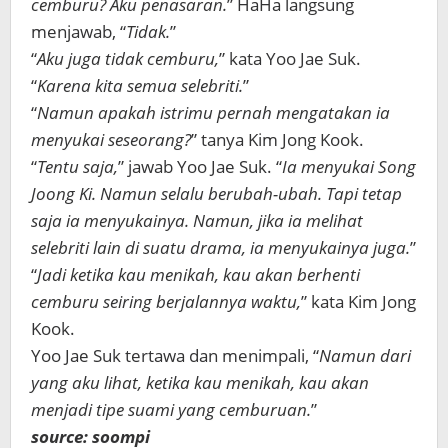
cemburu? Aku penasaran.
” HaHa langsung
menjawab, “
Tidak.
”
“
Aku juga tidak cemburu,
” kata Yoo Jae Suk.
“
Karena kita semua selebriti.
”
“
Namun apakah istrimu pernah mengatakan ia
menyukai seseorang?
” tanya Kim Jong Kook.
“
Tentu saja,
” jawab Yoo Jae Suk. “
Ia menyukai Song
Joong Ki. Namun selalu berubah-ubah. Tapi tetap
saja ia menyukainya. Namun, jika ia melihat
selebriti lain di suatu drama, ia menyukainya juga.
”
“
Jadi ketika kau menikah, kau akan berhenti
cemburu seiring berjalannya waktu,
” kata Kim Jong
Kook.
Yoo Jae Suk tertawa dan menimpali, “
Namun dari
yang aku lihat, ketika kau menikah, kau akan
menjadi tipe suami yang cemburuan.
”
source: soompi