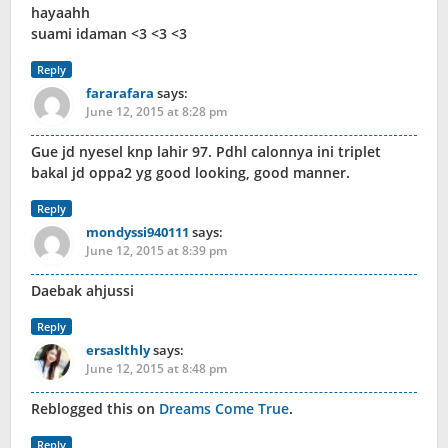
hayaahh
suami idaman <3 <3 <3
Reply
fararafara
says:
June 12, 2015 at 8:28 pm
Gue jd nyesel knp lahir 97. Pdhl calonnya ini triplet
bakal jd oppa2 yg good looking, good manner.
Reply
mondyssi940111
says:
June 12, 2015 at 8:39 pm
Daebak ahjussi
Reply
ersaslthly
says:
June 12, 2015 at 8:48 pm
Reblogged this on
Dreams Come True
.
Reply