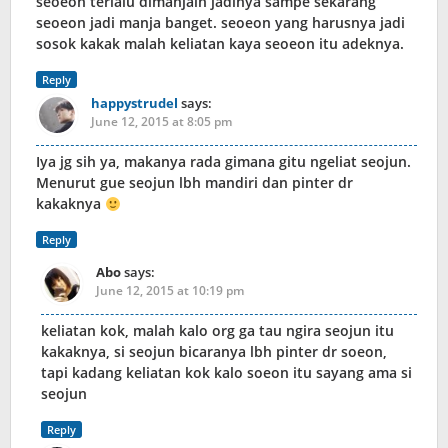
seoeon terlalu dimanjain jadinya sampe sekarang
seoeon jadi manja banget. seoeon yang harusnya jadi
sosok kakak malah keliatan kaya seoeon itu adeknya.
Reply
happystrudel
says:
June 12, 2015 at 8:05 pm
Iya jg sih ya, makanya rada gimana gitu ngeliat seojun.
Menurut gue seojun lbh mandiri dan pinter dr
kakaknya
Reply
Abo
says:
June 12, 2015 at 10:19 pm
keliatan kok, malah kalo org ga tau ngira seojun itu
kakaknya, si seojun bicaranya lbh pinter dr soeon,
tapi kadang keliatan kok kalo soeon itu sayang ama si
seojun
Reply