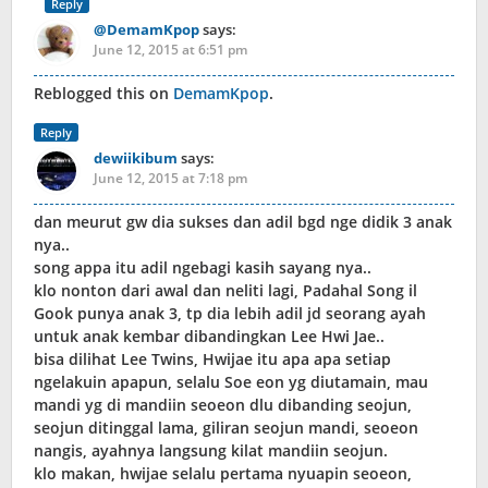
Reply
@DemamKpop
says:
June 12, 2015 at 6:51 pm
Reblogged this on
DemamKpop
.
Reply
dewiikibum
says:
June 12, 2015 at 7:18 pm
dan meurut gw dia sukses dan adil bgd nge didik 3 anak
nya..
song appa itu adil ngebagi kasih sayang nya..
klo nonton dari awal dan neliti lagi, Padahal Song il
Gook punya anak 3, tp dia lebih adil jd seorang ayah
untuk anak kembar dibandingkan Lee Hwi Jae..
bisa dilihat Lee Twins, Hwijae itu apa apa setiap
ngelakuin apapun, selalu Soe eon yg diutamain, mau
mandi yg di mandiin seoeon dlu dibanding seojun,
seojun ditinggal lama, giliran seojun mandi, seoeon
nangis, ayahnya langsung kilat mandiin seojun.
klo makan, hwijae selalu pertama nyuapin seoeon,