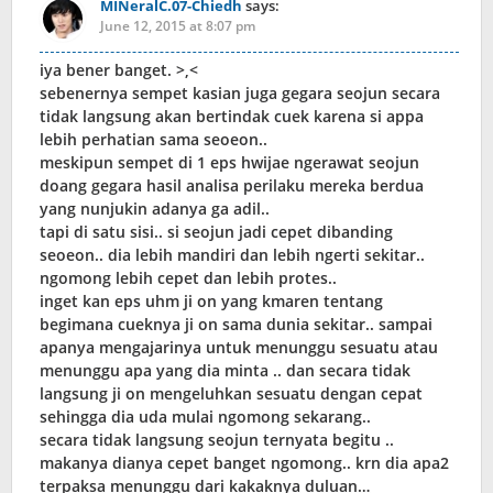
MINeralC.07-Chiedh
says:
June 12, 2015 at 8:07 pm
iya bener banget. >,<
sebenernya sempet kasian juga gegara seojun secara
tidak langsung akan bertindak cuek karena si appa
lebih perhatian sama seoeon..
meskipun sempet di 1 eps hwijae ngerawat seojun
doang gegara hasil analisa perilaku mereka berdua
yang nunjukin adanya ga adil..
tapi di satu sisi.. si seojun jadi cepet dibanding
seoeon.. dia lebih mandiri dan lebih ngerti sekitar..
ngomong lebih cepet dan lebih protes..
inget kan eps uhm ji on yang kmaren tentang
begimana cueknya ji on sama dunia sekitar.. sampai
apanya mengajarinya untuk menunggu sesuatu atau
menunggu apa yang dia minta .. dan secara tidak
langsung ji on mengeluhkan sesuatu dengan cepat
sehingga dia uda mulai ngomong sekarang..
secara tidak langsung seojun ternyata begitu ..
makanya dianya cepet banget ngomong.. krn dia apa2
terpaksa menunggu dari kakaknya duluan…