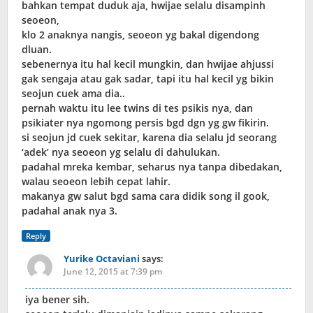
bahkan tempat duduk aja, hwijae selalu disampinh
seoeon,
klo 2 anaknya nangis, seoeon yg bakal digendong
dluan.
sebenernya itu hal kecil mungkin, dan hwijae ahjussi
gak sengaja atau gak sadar, tapi itu hal kecil yg bikin
seojun cuek ama dia..
pernah waktu itu lee twins di tes psikis nya, dan
psikiater nya ngomong persis bgd dgn yg gw fikirin.
si seojun jd cuek sekitar, karena dia selalu jd seorang
‘adek’ nya seoeon yg selalu di dahulukan.
padahal mreka kembar, seharus nya tanpa dibedakan,
walau seoeon lebih cepat lahir.
makanya gw salut bgd sama cara didik song il gook,
padahal anak nya 3.
Reply
Yurike Octaviani
says:
June 12, 2015 at 7:39 pm
iya bener sih.