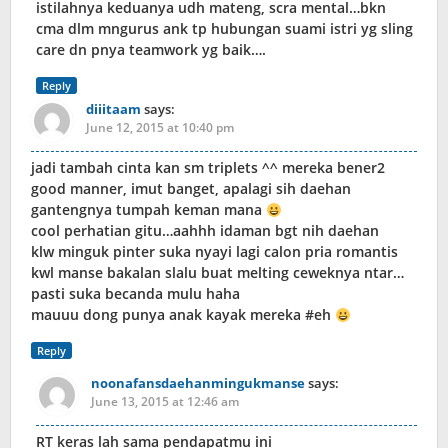
istilahnya keduanya udh mateng, scra mental…bkn
cma dlm mngurus ank tp hubungan suami istri yg sling
care dn pnya teamwork yg baik….
Reply
diiitaam
says:
June 12, 2015 at 10:40 pm
jadi tambah cinta kan sm triplets ^^ mereka bener2
good manner, imut banget, apalagi sih daehan
gantengnya tumpah keman mana
cool perhatian gitu…aahhh idaman bgt nih daehan
klw minguk pinter suka nyayi lagi calon pria romantis
kwl manse bakalan slalu buat melting ceweknya ntar…
pasti suka becanda mulu haha
mauuu dong punya anak kayak mereka #eh
Reply
noonafansdaehanmingukmanse
says:
June 13, 2015 at 12:46 am
RT keras lah sama pendapatmu ini