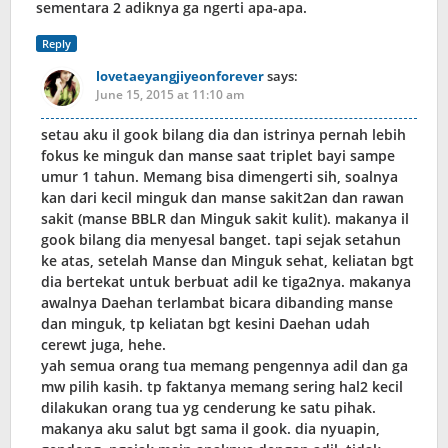
sementara 2 adiknya ga ngerti apa-apa.
Reply
lovetaeyangjiyeonforever
says:
June 15, 2015 at 11:10 am
setau aku il gook bilang dia dan istrinya pernah lebih
fokus ke minguk dan manse saat triplet bayi sampe
umur 1 tahun. Memang bisa dimengerti sih, soalnya
kan dari kecil minguk dan manse sakit2an dan rawan
sakit (manse BBLR dan Minguk sakit kulit). makanya il
gook bilang dia menyesal banget. tapi sejak setahun
ke atas, setelah Manse dan Minguk sehat, keliatan bgt
dia bertekat untuk berbuat adil ke tiga2nya. makanya
awalnya Daehan terlambat bicara dibanding manse
dan minguk, tp keliatan bgt kesini Daehan udah
cerewt juga, hehe.
yah semua orang tua memang pengennya adil dan ga
mw pilih kasih. tp faktanya memang sering hal2 kecil
dilakukan orang tua yg cenderung ke satu pihak.
makanya aku salut bgt sama il gook. dia nyuapin,