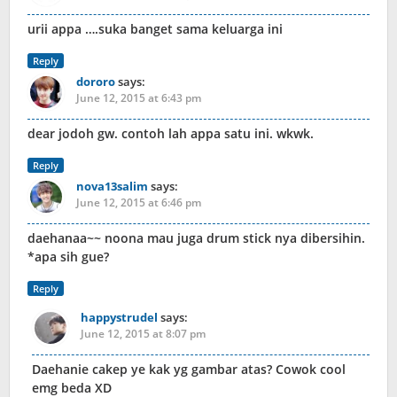
urii appa ….suka banget sama keluarga ini
Reply
dororo
says:
June 12, 2015 at 6:43 pm
dear jodoh gw. contoh lah appa satu ini. wkwk.
Reply
nova13salim
says:
June 12, 2015 at 6:46 pm
daehanaa~~ noona mau juga drum stick nya dibersihin.
*apa sih gue?
Reply
happystrudel
says:
June 12, 2015 at 8:07 pm
Daehanie cakep ye kak yg gambar atas? Cowok cool
emg beda XD