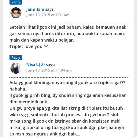
Reply
jannikim
says:
June 13, 2015 at 2:31 am
Setelah lihat ilgook ini jadi paham, kalau kemauan anak
gak semua nya harus diturutin, ada waktu kapan main-
main dan kapan waktu belajar.
Triplet love you ^^
Reply
Nisa 니 사
says:
June 13, 2015 at 11:04 am
Ada yg jual kloningannya song il gook ato triplets ga???
hahaha..
Il gook jg prnh blng, dy sndiri sring ngalamin kesusahan
dlm mendidik ank…
Dn gw prcya apa yg kita liat skrng di triplets itu butuh
wktu yg g smbentr…butuh proses…dn gw bner2 slut
mrka song il gook dn istrinya sbar dn konsisten mski
mrka jg tipikal orng tua yg ckup sbuk dgn pkerjaannya
tp msh bsa ngurus ank dgn baik…