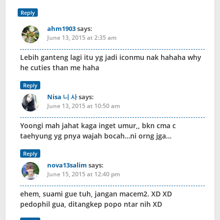
Reply
ahm1903
says:
June 13, 2015 at 2:35 am
Lebih ganteng lagi itu yg jadi iconmu nak hahaha why
he cuties than me haha
Reply
Nisa 니 사
says:
June 13, 2015 at 10:50 am
Yoongi mah jahat kaga inget umur,, bkn cma c
taehyung yg pnya wajah bocah…ni orng jga…
Reply
nova13salim
says:
June 15, 2015 at 12:40 pm
ehem, suami gue tuh, jangan macem2. XD XD
pedophil gua, ditangkep popo ntar nih XD