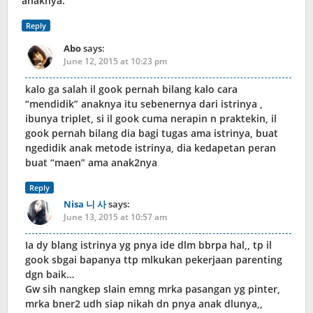
anaknya.
Reply
Abo
says:
June 12, 2015 at 10:23 pm
kalo ga salah il gook pernah bilang kalo cara
“mendidik” anaknya itu sebenernya dari istrinya ,
ibunya triplet, si il gook cuma nerapin n praktekin, il
gook pernah bilang dia bagi tugas ama istrinya, buat
ngedidik anak metode istrinya, dia kedapetan peran
buat “maen” ama anak2nya
Reply
Nisa 니 사
says:
June 13, 2015 at 10:57 am
Ia dy blang istrinya yg pnya ide dlm bbrpa hal,, tp il
gook sbgai bapanya ttp mlkukan pekerjaan parenting
dgn baik…
Gw sih nangkep slain emng mrka pasangan yg pinter,
mrka bner2 udh siap nikah dn pnya anak dlunya,,