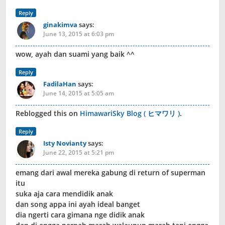
Reply
ginakimva
says:
June 13, 2015 at 6:03 pm
wow, ayah dan suami yang baik ^^
Reply
FadilaHan
says:
June 14, 2015 at 5:05 am
Reblogged this on
HimawariSky Blog ( ヒマワリ )
.
Reply
Isty Novianty
says:
June 22, 2015 at 5:21 pm
emang dari awal mereka gabung di return of superman
itu
suka aja cara mendidik anak
dan song appa ini ayah ideal banget
dia ngerti cara gimana nge didik anak