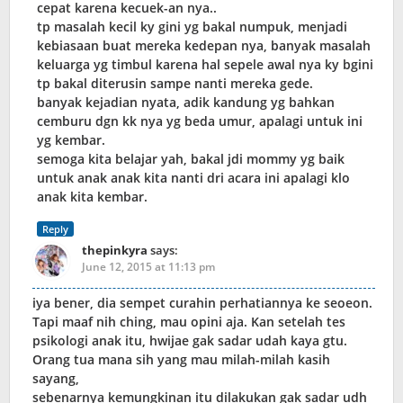
cepat karena kecuek-an nya..
tp masalah kecil ky gini yg bakal numpuk, menjadi
kebiasaan buat mereka kedepan nya, banyak masalah
keluarga yg timbul karena hal sepele awal nya ky bgini
tp bakal diterusin sampe nanti mereka gede.
banyak kejadian nyata, adik kandung yg bahkan
cemburu dgn kk nya yg beda umur, apalagi untuk ini
yg kembar.
semoga kita belajar yah, bakal jdi mommy yg baik
untuk anak anak kita nanti dri acara ini apalagi klo
anak kita kembar.
Reply
thepinkyra
says:
June 12, 2015 at 11:13 pm
iya bener, dia sempet curahin perhatiannya ke seoeon.
Tapi maaf nih ching, mau opini aja. Kan setelah tes
psikologi anak itu, hwijae gak sadar udah kaya gtu.
Orang tua mana sih yang mau milah-milah kasih
sayang,
sebenarnya kemungkinan itu dilakukan gak sadar udh