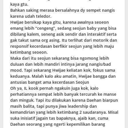
kaya gtu.
Bahkan saking merasa bersalahnya dy sempet nangis
karena udah teledor.
Hwijae bersikap kaya gitu, karena awalnya seoeon
emang lebih “cengeng”, sedang seojun baby yang bisa
dibilang kalem, seneng asik sendir dan interaktif serta
gak takut sama org asing. Itu terlihat dari motorik dan
responsif kecerdasan berfikir seojun yang lebih maju
ketimbang seoeon.
Maka dari itu seojun sekarang bisa ngomong lebih
duluan dan lebih mandiri intinya jarang nangis/bad
mood. Tapi sekarang Hwijae keliatan kok, fokus sama
keduanya. Malah kalo aku amatin, Hwijae bangga dan
antusias banget ama kecerdasan Seojun
Oh ya, IL kook pernah ngakuin juga kok, kalo
perhatiannya sempat lebih banyak tercurah ke manse
dan minguk. Tapi itu dilakukan karena Daehan biarpun
masih balita, tapi punya jiwa leadership dan
kemandirian yang lebih ketimbang 2 saudaranya. Misal
suka inisiatif jagain tas bapaknya, ajaib kan, cuma
Daehan seorang yang ngerti kepemilikan barang