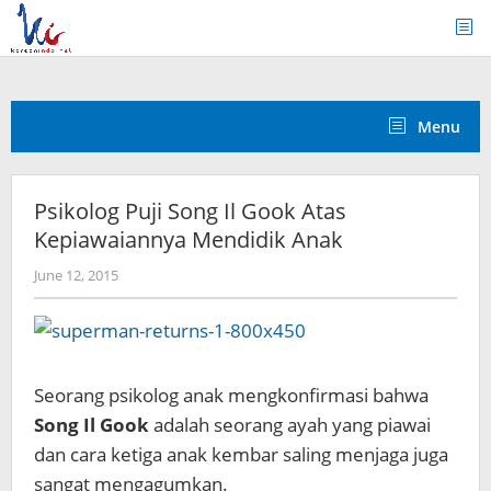
Skip
to
content
Menu
Psikolog Puji Song Il Gook Atas
Kepiawaiannya Mendidik Anak
by
June 12, 2015
Koreanindo
Seorang psikolog anak mengkonfirmasi bahwa
Song Il Gook
adalah seorang ayah yang piawai
dan cara ketiga anak kembar saling menjaga juga
sangat mengagumkan.