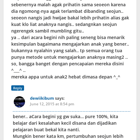
sebenernya malah agak prihatin sama seoeon karena
dia ngomong-nya agak terlambat dibanding seojun..
seoeon nangis jadi hwijae bakal lebih prihatin alias gak
kuat klo liat anaknya nangis.. sedangnkan seojun
ngerengek sambil mumbling gitu..
ya .. dari acara begini nih paling seneng bisa menarik
kesimpulan bagaimana mengajarkan anak yang bener..
bukannya nyalahin yang salah.. tp semua orang tua
punya metode untuk mengajarkan anaknya masing2 ..
so, bangga banget dengan pencapaian mereka disini
^___^ ..
mereka appa untuk anak2 hebat dimasa depan ^_^
Reply
dewiikibum
says:
June 12, 2015 at 8:54 pm
bener.. aCara begini yg gw suka… pure 100%, kita
belajar dari kesalahan kecil disana dan dijadikan
pelajaran buat bekal kita nanti.
Mungkin bener kata km, pertumbuhan seojun lebih