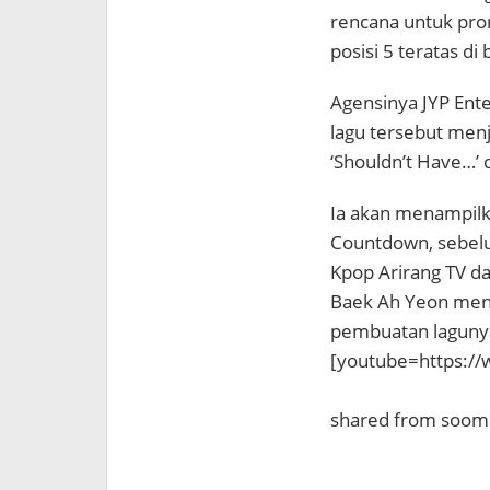
rencana untuk pro
posisi 5 teratas di
Agensinya JYP En
lagu tersebut men
‘Shouldn’t Have…’ 
Ia akan menampilka
Countdown, sebelu
Kpop Arirang TV d
Baek Ah Yeon menuli
pembuatan laguny
[youtube=https:/
shared from soom