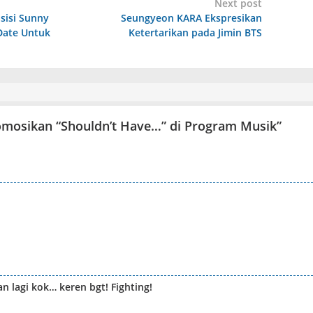
Next post
sisi Sunny
Seungyeon KARA Ekspresikan
Date Untuk
Ketertarikan pada Jimin BTS
mosikan “Shouldn’t Have…” di Program Musik
”
 lagi kok… keren bgt! Fighting!