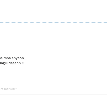
ama mba ahyeon…
giii daaahh !!
 are marked
*