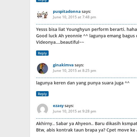
puspitadonna
says:
June 10, 2015 at 7:48 pm
Yesss bisa liat Younghyun perform berarti. hah
Good luck Ah yeonnie ^^ lagunya emang bagus d
Videonya….beautiful~~
Reply
ginakimva
says:
June 10, 2015 at 8:25 pm
lagunya keren dan yang punya suara juga ^^
Reply
ezasy
says:
June 10, 2015 at 9:28 pm
Akhirny.. Sabar ya Ahyeon.. Baru dikasih ksmpa
Btw, abis kontrak taun brapa ya? Cpet move ke a