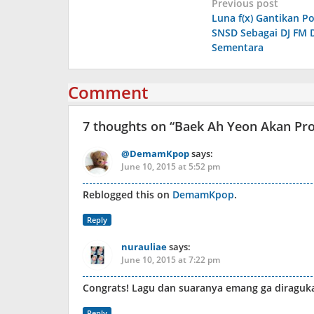
Post
Previous post
Luna f(x) Gantikan Po
navigation
SNSD Sebagai DJ FM 
Sementara
Comment
7 thoughts on “
Baek Ah Yeon Akan Pro
@DemamKpop
says:
June 10, 2015 at 5:52 pm
Reblogged this on
DemamKpop
.
Reply
nurauliae
says:
June 10, 2015 at 7:22 pm
Congrats! Lagu dan suaranya emang ga diragukan
Reply