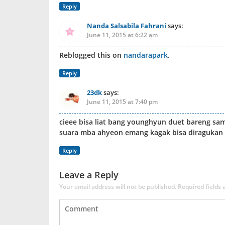
Reply
Nanda Salsabila Fahrani
says:
June 11, 2015 at 6:22 am
Reblogged this on
nandarapark
.
Reply
23dk
says:
June 11, 2015 at 7:40 pm
cieee bisa liat bang younghyun duet bareng s
suara mba ahyeon emang kagak bisa diragukan la
Reply
Leave a Reply
Your email address will not be published.
Required fields