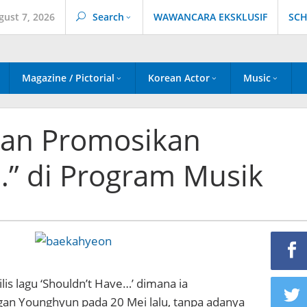
gust 7, 2026
Search
WAWANCARA EKSKLUSIF
SCH
Magazine / Pictorial
Korean Actor
Music
kan Promosikan
…” di Program Musik
is lagu ‘Shouldn’t Have…’ dimana ia
gan Younghyun pada 20 Mei lalu, tanpa adanya