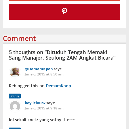
Comment
5 thoughts on “
Dituduh Tengah Memaki
Sang Manajer, Seulong 2AM Angkat Bicara
”
@DemamKpop
says:
June 6, 2015 at 8:50 am
Reblogged this on
DemamKpop
.
Reply
beylicious7
says:
June 6, 2015 at 9:18 am
lol sekali knetz yang sotoy itu~~~