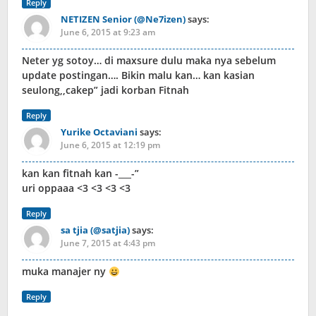
Reply
NETIZEN Senior (@Ne7izen)
says:
June 6, 2015 at 9:23 am
Neter yg sotoy… di maxsure dulu maka nya sebelum
update postingan…. Bikin malu kan… kan kasian
seulong,,cakep” jadi korban Fitnah
Reply
Yurike Octaviani
says:
June 6, 2015 at 12:19 pm
kan kan fitnah kan -___-”
uri oppaaa <3 <3 <3 <3
Reply
sa tjia (@satjia)
says:
June 7, 2015 at 4:43 pm
muka manajer ny
Reply