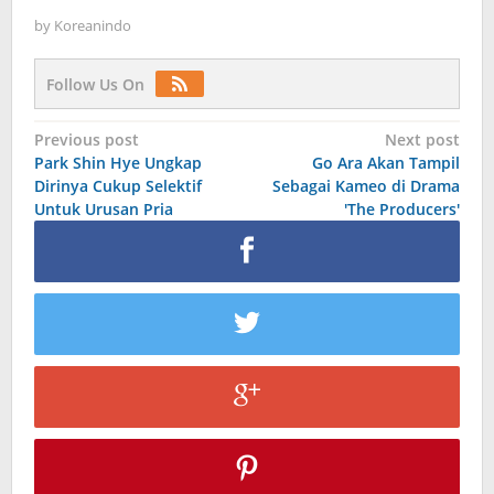
by
Koreanindo
Follow Us On
Post
Previous post
Next post
Park Shin Hye Ungkap
Go Ara Akan Tampil
navigation
Dirinya Cukup Selektif
Sebagai Kameo di Drama
Untuk Urusan Pria
′The Producers′