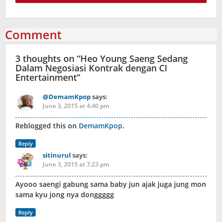
Comment
3 thoughts on “
Heo Young Saeng Sedang
Dalam Negosiasi Kontrak dengan CI
Entertainment
”
@DemamKpop
says:
June 3, 2015 at 4:40 pm
Reblogged this on
DemamKpop
.
Reply
sitinurul
says:
June 3, 2015 at 7:23 pm
Ayooo saengi gabung sama baby jun ajak juga jung mon
sama kyu jong nya donggggg
Reply