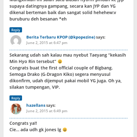
supaya datingnya gampang, secara kan JYP dan YG
dikenal berteman baik dan sangat solid hehehew:v
buruburu deh besanan *eh
Reply
Berita Terbaru KPOP (@kpopezine)
says:
June 2, 2015 at 6:47 pm
Sekarang udah sah kalau mau nyebut Taeyang “kekasih
Min Hyo Rin tersebut”
Congrats buat the first official couple of Bigbang.
Semoga Drako (G-Dragon Kiko) segera menyusul
dikonfirm, udah dijemput pakai mobil YG juga. Oh ya,
silakan tumpengan, VIP.
Reply
hazellans
says:
June 2, 2015 at 6:49 pm
Congrats ya!!
Cie… ada udh gk jones lg