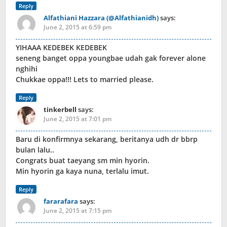
Reply
Alfathiani Hazzara (@Alfathianidh)
says:
June 2, 2015 at 6:59 pm
YIHAAA KEDEBEK KEDEBEK
seneng banget oppa youngbae udah gak forever alone
nghihi
Chukkae oppa!!! Lets to married please.
Reply
tinkerbell
says:
June 2, 2015 at 7:01 pm
Baru di konfirmnya sekarang, beritanya udh dr bbrp
bulan lalu..
Congrats buat taeyang sm min hyorin.
Min hyorin ga kaya nuna, terlalu imut.
Reply
fararafara
says:
June 2, 2015 at 7:15 pm