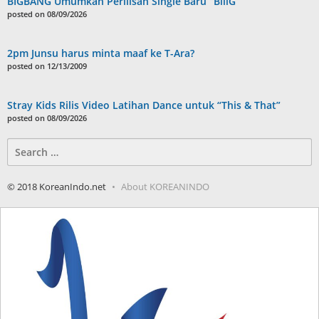
BIGBANG Umumkan Perilisan Single Baru “BiiiG”
posted on 08/09/2026
2pm Junsu harus minta maaf ke T-Ara?
posted on 12/13/2009
Stray Kids Rilis Video Latihan Dance untuk “This & That”
posted on 08/09/2026
Search
for:
© 2018 KoreanIndo.net
About KOREANINDO