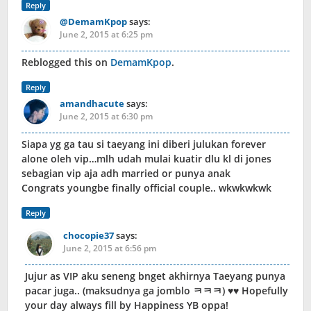
Reply
@DemamKpop
says:
June 2, 2015 at 6:25 pm
Reblogged this on
DemamKpop
.
Reply
amandhacute
says:
June 2, 2015 at 6:30 pm
Siapa yg ga tau si taeyang ini diberi julukan forever
alone oleh vip…mlh udah mulai kuatir dlu kl di jones
sebagian vip aja adh married or punya anak
Congrats youngbe finally official couple.. wkwkwkwk
Reply
chocopie37
says:
June 2, 2015 at 6:56 pm
Jujur as VIP aku seneng bnget akhirnya Taeyang punya
pacar juga.. (maksudnya ga jomblo ㅋㅋㅋ) ♥♥ Hopefully
your day always fill by Happiness YB oppa!