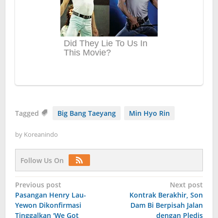
Tagged
Big Bang Taeyang
Min Hyo Rin
by
Koreanindo
Follow Us On
Post
Previous post
Next post
Pasangan Henry Lau-
Kontrak Berakhir, Son
navigation
Yewon Dikonfirmasi
Dam Bi Berpisah Jalan
Tinggalkan ′We Got
dengan Pledis