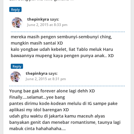
Reply
thepinkyra
says:
June 2, 2015 at 8:33 pm
mereka masih pengen sembunyi-sembunyi ching,
mungkin masih santai XD
kalo yongbae udah kebelet, liat Tablo meluk Haru
bawaannya mupeng kaya pengen punya anak.. XD
Reply
thepinkyra
says:
June 2, 2015 at 8:31 pm
Young bae gak forever alone lagi dehh XD
Finally….selamat…yee bang
pantes dirimu kode-kodean melulu di IG sampe pake
aplikasi my idol barengan XD
udah gitu waktu di Jakarta kamu maceuh alyas
banyakan genit dan menebar romantisme, taunya lagi
mabuk cinta hahahahaha….