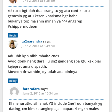
June 2, 2015 at 8:36 pm
rt! cuco bgt dah dua orang tu yg atu cantik lucu
gemesin yg atu keren kharisma bgt haha.
bukanya top ma shin minah ya ^^/ #ngarep
#shippermodeon
Reply
ta2narendra
says:
June 2, 2015 at 8:49 pm
Aduuhh kpn nihh mbak2 2ne1.
Ayoo donk neng dara, lu jln2 gandeng spa gtu kek biar
kejepret ama dispacth.
Moveon dr wonbin, dy udah ada bininya
Reply
fararafara
says:
June 2, 2015 at 10:34 pm
Kl menurutku sih anak YG include 2ne1 udh banyak yg
dating, cm blm ketangkep aja.. paparazi mgkn males