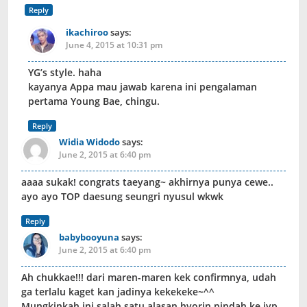
Reply
ikachiroo
says:
June 4, 2015 at 10:31 pm
YG’s style. haha
kayanya Appa mau jawab karena ini pengalaman
pertama Young Bae, chingu.
Reply
Widia Widodo
says:
June 2, 2015 at 6:40 pm
aaaa sukak! congrats taeyang~ akhirnya punya cewe..
ayo ayo TOP daesung seungri nyusul wkwk
Reply
babybooyuna
says:
June 2, 2015 at 6:40 pm
Ah chukkae!!! dari maren-maren kek confirmnya, udah
ga terlalu kaget kan jadinya kekekeke~^^
Mungkinkah ini salah satu alasan hyorin pindah ke jyp