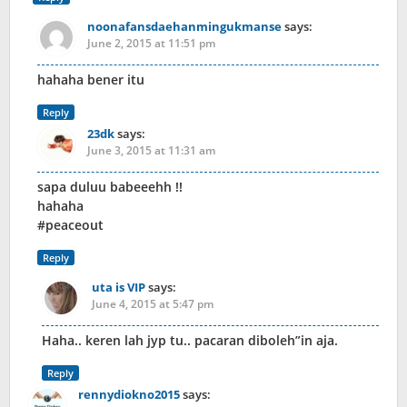
noonafansdaehanmingukmanse
says:
June 2, 2015 at 11:51 pm
hahaha bener itu
Reply
23dk
says:
June 3, 2015 at 11:31 am
sapa duluu babeeehh !!
hahaha
#peaceout
Reply
uta is VIP
says:
June 4, 2015 at 5:47 pm
Haha.. keren lah jyp tu.. pacaran diboleh”in aja.
Reply
rennydiokno2015
says: