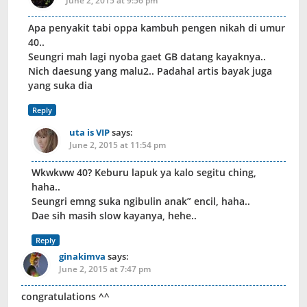
June 2, 2015 at 9:56 pm
Apa penyakit tabi oppa kambuh pengen nikah di umur
40..
Seungri mah lagi nyoba gaet GB datang kayaknya..
Nich daesung yang malu2.. Padahal artis bayak juga
yang suka dia
Reply
uta is VIP
says:
June 2, 2015 at 11:54 pm
Wkwkww 40? Keburu lapuk ya kalo segitu ching,
haha..
Seungri emng suka ngibulin anak” encil, haha..
Dae sih masih slow kayanya, hehe..
Reply
ginakimva
says:
June 2, 2015 at 7:47 pm
congratulations ^^