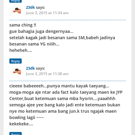
Reply
23dk
says:
June 3, 2015 at 11:34 am
sama ching !!
gue bahagia juga dengernyaa…
setelah kagak jadi besanan sama SM,babeh jadinya
besanan sama YG niiih…
heheheh….
Reply
23dk
says:
June 3, 2015 at 11:38 am
cieeee babeeeeh…punya mantu kayak taeyang…
moga-moga aje ntar ada fact kalo taeyang maen ke JYP
Center,buat ketemuan sama mba hyorin….yaaahhh
semoga ajee yee bang kalo jadi ente ketemuan bukan
nye mo ketemuan ama bang jun.k trus ngajak maen
bowling lagii ~~~
kekekeke….
Reply