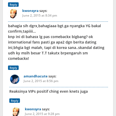
Reply
kwonsyra
says:
June 2, 2015 at 8:34 pm
bahagia sih dgrx,bahagiaaa bgt.ga nyangka YG bakal
confirm,tapiiii…
knp ini di bahasx lg pas comebackx bigbang? ok
international fans pasti ga apa2 dgn berita dating
ini,bhgia bgt malah, tapi di korea sana..skandal dating
udh ky mslh besar T.T takutx brpengaruh sm
comebackx!
Reply
amandhacute
says:
June 2, 2015 at 8:56 pm
Reaksinya VIPs positif ching even knets juga
Reply
kwonsyra
says:
June 2, 2015 at 9:28 pm