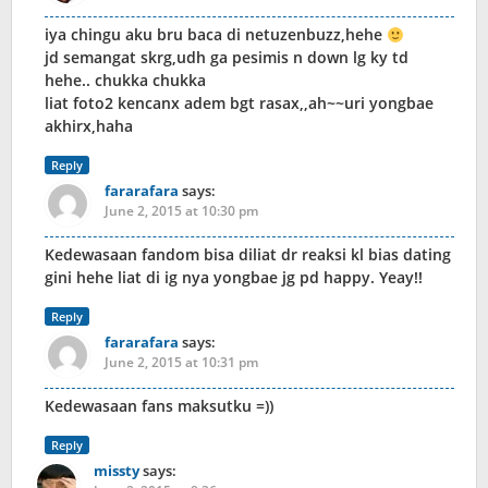
iya chingu aku bru baca di netuzenbuzz,hehe
jd semangat skrg,udh ga pesimis n down lg ky td
hehe.. chukka chukka
liat foto2 kencanx adem bgt rasax,,ah~~uri yongbae
akhirx,haha
Reply
fararafara
says:
June 2, 2015 at 10:30 pm
Kedewasaan fandom bisa diliat dr reaksi kl bias dating
gini hehe liat di ig nya yongbae jg pd happy. Yeay!!
Reply
fararafara
says:
June 2, 2015 at 10:31 pm
Kedewasaan fans maksutku =))
Reply
missty
says: