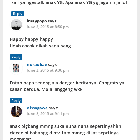
kali ya ngestalk anak YG. Apa anak YG yg jago ninja lol
Reply
imaypopo
says:
June 2, 2015 at 8:50 pm
Happy happy happy
Udah cocok nikah sana bang
Reply
nurauliae
says:
June 2, 2015 at 9:06 pm
Entah napa seneng aja denger beritanya. Congrats ya
kalian berdua. Mola langgeng wkk
Reply
nissagawa
says:
June 2, 2015 at 9:11 pm
anak bigbang mmng suka nuna nuna sepertinyahhh
cieeee ni babangg d mv 1am mmng diliat seprtinya
mnghayati….