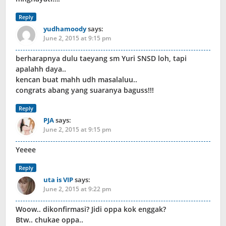
Reply
yudhamoody
says:
June 2, 2015 at 9:15 pm
berharapnya dulu taeyang sm Yuri SNSD loh, tapi
apalahh daya..
kencan buat mahh udh masalaluu..
congrats abang yang suaranya baguss!!!
Reply
PJA
says:
June 2, 2015 at 9:15 pm
Yeeee
Reply
uta is VIP
says:
June 2, 2015 at 9:22 pm
Woow.. dikonfirmasi? Jidi oppa kok enggak?
Btw.. chukae oppa..