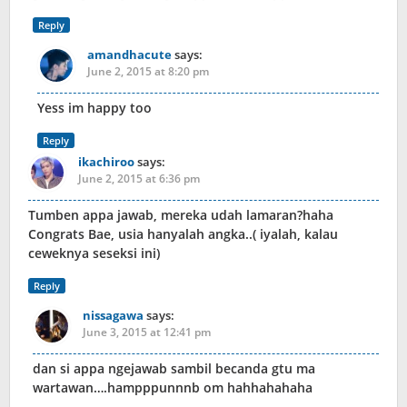
Reply
amandhacute
says:
June 2, 2015 at 8:20 pm
Yess im happy too
Reply
ikachiroo
says:
June 2, 2015 at 6:36 pm
Tumben appa jawab, mereka udah lamaran?haha
Congrats Bae, usia hanyalah angka..( iyalah, kalau
ceweknya seseksi ini)
Reply
nissagawa
says:
June 3, 2015 at 12:41 pm
dan si appa ngejawab sambil becanda gtu ma
wartawan….hampppunnnb om hahhahahaha