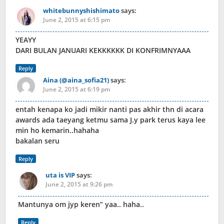
whitebunnyshishimato
says:
June 2, 2015 at 6:15 pm
YEAYY
DARI BULAN JANUARI KEKKKKKK DI KONFRIMNYAAA
Reply
Aina (@aina_sofia21)
says:
June 2, 2015 at 6:19 pm
entah kenapa ko jadi mikir nanti pas akhir thn di acara
awards ada taeyang ketmu sama J.y park terus kaya lee
min ho kemarin..hahaha
bakalan seru
Reply
uta is VIP
says:
June 2, 2015 at 9:26 pm
Mantunya om jyp keren” yaa.. haha..
Reply