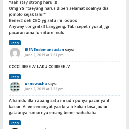
Yaah stay strong haru :))
Omg YG “taeyang harus diberi selamat soalnya dia
jomblo sejak lahir”
Bener2 deh CEO yg satu ini loooool
Anyway congrats!! Langgeng. Tabi cepet nyusul, jgn
pacaran ama furniture mulu
Reply
IRENEndemancucian
says:
June 2, 2015 at 7:21 pm
CCCCIIIIEEE :V LAKU CCIIIIEEE :V
Reply
uknowacha
says:
June 2, 2015 at 7:22 pm
Alhamdulillah abang satu ini udh punya pacar yahh
kasian Ailee semangat yaa kirain kalian bisa jadian
gataunya rumornya emang bener wahahaha
Reply