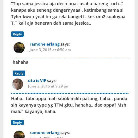
“Top sama jessica aja dech buat usaha bareng tuch..”
kenapa aku seneng dengernyaaa.. ketimbang sama si
Tyler kwon yeahhh ga rela bangettt kek om2 soalnyaa
T,T kali aja beneran dah sama jessica..
Reply
ramone erlang
says:
June 3, 2015 at 6:50 am
hahaha
Reply
uta is VIP
says:
June 2, 2015 at 9:29 pm
Haha.. tabi oppa mah sibuk milih patung, haha.. panda
sih kayanya type yg TTM gitu, hahaha.. dae oppa? Msh
malu” kayanya, haha.
Reply
ramone erlang
says: