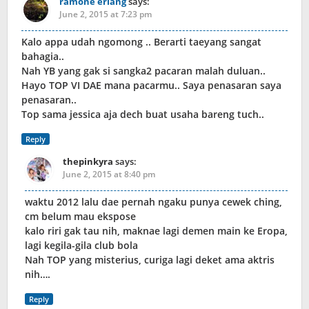
ramone erlang
says:
June 2, 2015 at 7:23 pm
Kalo appa udah ngomong .. Berarti taeyang sangat
bahagia..
Nah YB yang gak si sangka2 pacaran malah duluan..
Hayo TOP VI DAE mana pacarmu.. Saya penasaran saya
penasaran..
Top sama jessica aja dech buat usaha bareng tuch..
Reply
thepinkyra
says:
June 2, 2015 at 8:40 pm
waktu 2012 lalu dae pernah ngaku punya cewek ching,
cm belum mau ekspose
kalo riri gak tau nih, maknae lagi demen main ke Eropa,
lagi kegila-gila club bola
Nah TOP yang misterius, curiga lagi deket ama aktris
nih….
Reply