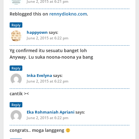
June 2, 2015 at 6:21 pm
Reblogged this on
rennydiokno.com
.
Reply
happyown
says:
June 2, 2015 at 6:22 pm
Yg confirmed itu sesuatu banget loh
Anyway. Lu suka noona-noona ya bang
Reply
Inka Evelyna
says:
June 2, 2015 at 6:22 pm
cantik ><
Reply
Eka Rohmaniah Apriani
says:
June 2, 2015 at 6:22 pm
congrats.. moga langgeng