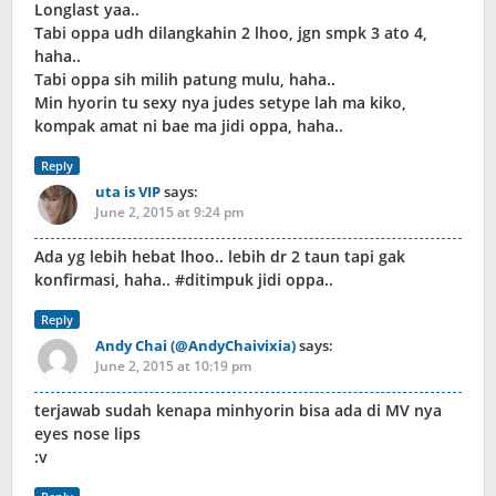
Longlast yaa..
Tabi oppa udh dilangkahin 2 lhoo, jgn smpk 3 ato 4,
haha..
Tabi oppa sih milih patung mulu, haha..
Min hyorin tu sexy nya judes setype lah ma kiko,
kompak amat ni bae ma jidi oppa, haha..
Reply
uta is VIP
says:
June 2, 2015 at 9:24 pm
Ada yg lebih hebat lhoo.. lebih dr 2 taun tapi gak
konfirmasi, haha.. #ditimpuk jidi oppa..
Reply
Andy Chai (@AndyChaivixia)
says:
June 2, 2015 at 10:19 pm
terjawab sudah kenapa minhyorin bisa ada di MV nya
eyes nose lips
:v