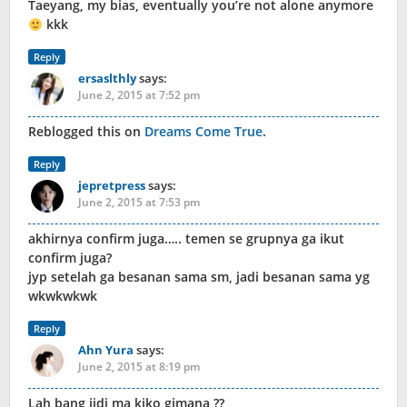
Taeyang, my bias, eventually you’re not alone anymore
kkk
Reply
ersaslthly
says:
June 2, 2015 at 7:52 pm
Reblogged this on
Dreams Come True
.
Reply
jepretpress
says:
June 2, 2015 at 7:53 pm
akhirnya confirm juga….. temen se grupnya ga ikut
confirm juga?
jyp setelah ga besanan sama sm, jadi besanan sama yg
wkwkwkwk
Reply
Ahn Yura
says:
June 2, 2015 at 8:19 pm
Lah bang jidi ma kiko gimana ??