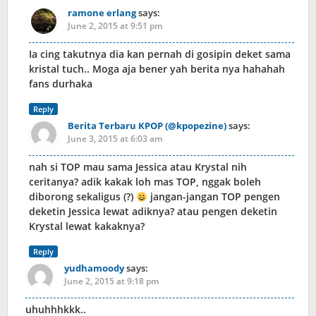
ramone erlang
says:
June 2, 2015 at 9:51 pm
Ia cing takutnya dia kan pernah di gosipin deket sama
kristal tuch.. Moga aja bener yah berita nya hahahah
fans durhaka
Reply
Berita Terbaru KPOP (@kpopezine)
says:
June 3, 2015 at 6:03 am
nah si TOP mau sama Jessica atau Krystal nih
ceritanya? adik kakak loh mas TOP, nggak boleh
diborong sekaligus (?)
jangan-jangan TOP pengen
deketin Jessica lewat adiknya? atau pengen deketin
Krystal lewat kakaknya?
Reply
yudhamoody
says:
June 2, 2015 at 9:18 pm
uhuhhhkkk..