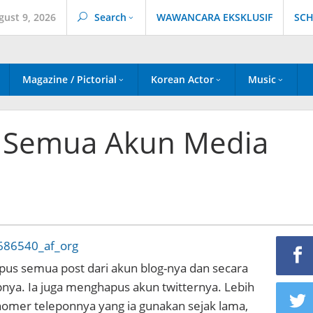
gust 9, 2026
Search
WAWANCARA EKSKLUSIF
SCH
Magazine / Pictorial
Korean Actor
Music
s Semua Akun Media
us semua post dari akun blog-nya dan secara
nya. Ia juga menghapus akun twitternya. Lebih
 nomer teleponnya yang ia gunakan sejak lama,