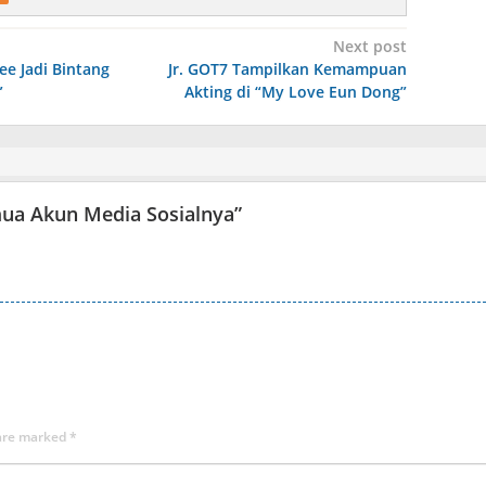
Next post
e Jadi Bintang
Jr. GOT7 Tampilkan Kemampuan
”
Akting di “My Love Eun Dong”
ua Akun Media Sosialnya
”
 are marked
*