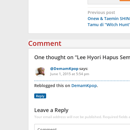
Post
Previous post
Onew & Taemin SHINe
navigation
Tamu di “Witch Hunt
Comment
One thought on “
Lee Hyori Hapus Sem
@DemamKpop
says:
June 1, 2015 at 5:54 pm
Reblogged this on
DemamKpop
.
Reply
Leave a Reply
Your email address will not be published.
Required fields