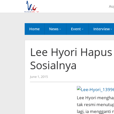
Skip
Au
to
content
Home
News
Event
Interview
Lee Hyori Hapu
Sosialnya
by
June 1, 2015
Koreanindo
Lee Hyori menghap
tak resmi menutup
lagi, ia mengganti