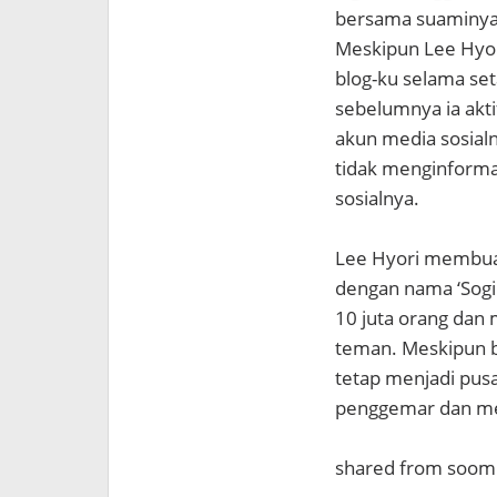
bersama suaminya
Meskipun Lee Hyor
blog-ku selama se
sebelumnya ia akt
akun media sosialn
tidak menginforma
sosialnya.
Lee Hyori membuat
dengan nama ‘Sogil
10 juta orang dan
teman. Meskipun b
tetap menjadi pusa
penggemar dan me
shared from soom