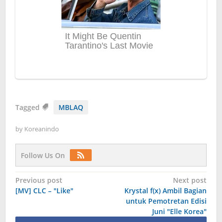
Tagged
MBLAQ
by
Koreanindo
Follow Us On
Post
Previous post
Next post
[MV] CLC – "Like"
Krystal f(x) Ambil Bagian
navigation
untuk Pemotretan Edisi
Juni "Elle Korea"