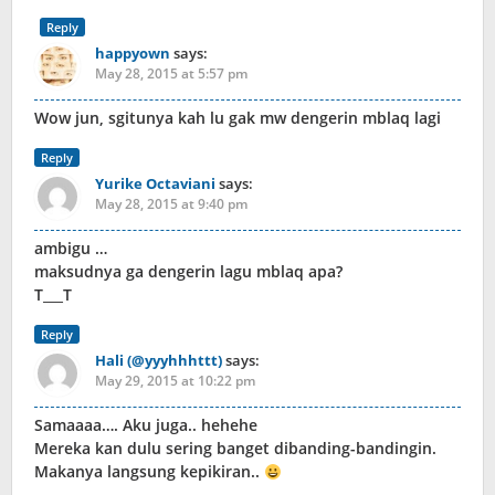
Reply
happyown
says:
May 28, 2015 at 5:57 pm
Wow jun, sgitunya kah lu gak mw dengerin mblaq lagi
Reply
Yurike Octaviani
says:
May 28, 2015 at 9:40 pm
ambigu …
maksudnya ga dengerin lagu mblaq apa?
T___T
Reply
Hali (@yyyhhhttt)
says:
May 29, 2015 at 10:22 pm
Samaaaa…. Aku juga.. hehehe
Mereka kan dulu sering banget dibanding-bandingin.
Makanya langsung kepikiran..