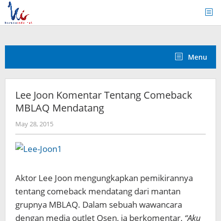
Skip
to
content
Menu
Lee Joon Komentar Tentang Comeback
MBLAQ Mendatang
by
May 28, 2015
Koreanindo
Aktor Lee Joon mengungkapkan pemikirannya
tentang comeback mendatang dari mantan
grupnya MBLAQ. Dalam sebuah wawancara
dengan media outlet Osen, ia berkomentar,
“Aku