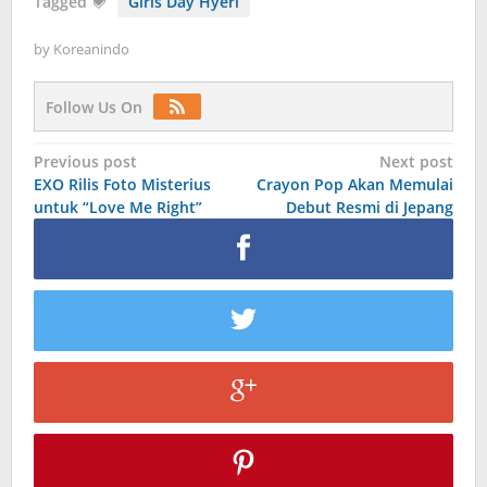
Tagged
Girls Day Hyeri
by
Koreanindo
Follow Us On
Post
Previous post
Next post
EXO Rilis Foto Misterius
Crayon Pop Akan Memulai
navigation
untuk “Love Me Right”
Debut Resmi di Jepang