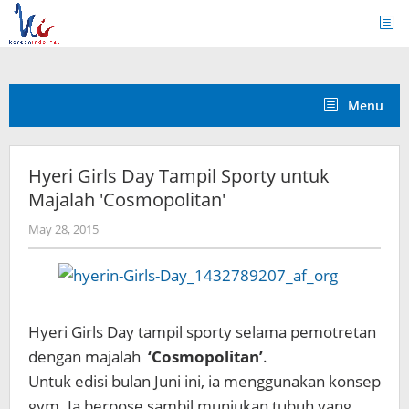
Skip
to
content
Menu
Hyeri Girls Day Tampil Sporty untuk
Majalah 'Cosmopolitan'
by
May 28, 2015
Koreanindo
Hyeri Girls Day tampil sporty selama pemotretan
dengan majalah
‘Cosmopolitan’
.
Untuk edisi bulan Juni ini, ia menggunakan konsep
gym. Ia berpose sambil munjukan tubuh yang