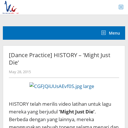
Skip
to
content
Menu
[Dance Practice] HISTORY – 'Might Just
Die'
by
May 28, 2015
Koreanindo
HISTORY telah merilis video latihan untuk lagu
mereka yang berjudul
‘Might Just Die’
.
Berbeda dengan yang lainnya, mereka
menggunakan sebuah topeng selama menari dan