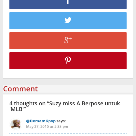
Comment
4 thoughts on “
Suzy miss A Berpose untuk
'MLB'
”
@DemamKpop
says:
May 27, 2015 at 5:33 pm