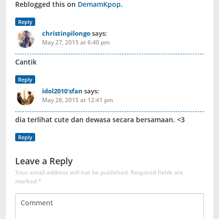
Reblogged this on
DemamKpop
.
Reply
christinpilongo
says:
May 27, 2015 at 6:40 pm
Cantik
Reply
idol2010'sfan
says:
May 28, 2015 at 12:41 pm
dia terlihat cute dan dewasa secara bersamaan. <3
Reply
Leave a Reply
Your email address will not be published.
Required fields are
marked
*