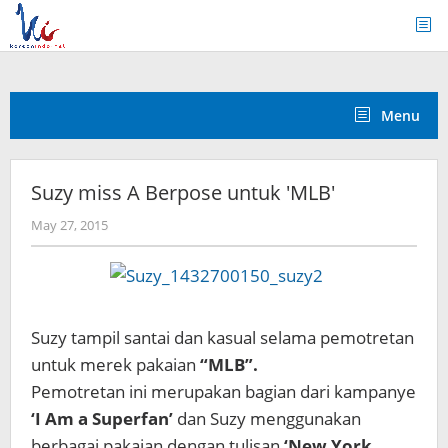
Skip
to
content
Menu
Suzy miss A Berpose untuk 'MLB'
by
May 27, 2015
Koreanindo
Suzy tampil santai dan kasual selama pemotretan
untuk merek pakaian
“MLB”.
Pemotretan ini merupakan bagian dari kampanye
‘I Am a Superfan’
dan Suzy menggunakan
berbagai pakaian dengan tulisan
‘New York