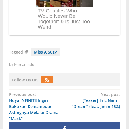
Tagged
Miss A Suzy
by
Koreanindo
Follow Us On
Post
Previous post
Next post
Hoya INFINITE Ingin
[Teaser] Eric Nam –
navigation
Buktikan Kemampuan
“Dream” (feat. Jimin 15&)
Aktingnya Melalui Drama
"Mask"