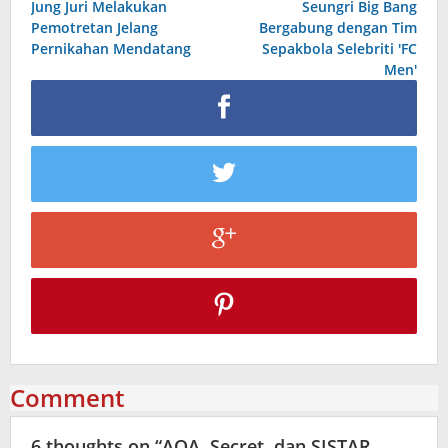
Jung Juri Melakukan
Seungri Big Bang
navigation
Pemotretan Jelang
Bergabung dengan Tim
Pernikahan Mendatang
Sepakbola Selebriti 'FC
Men'
Comment
6 thoughts on “
AOA, Secret, dan SISTAR