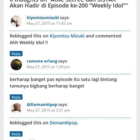
Akan Hadir di Episode ke-200 "Weekly Idol"
”
kiyomizumizuki
says:
May 27, 2015 at 11:42 am
Reblogged this on
Kiyomizu Mizuki
and commented:
Ahh Weekly Idol !!
Reply
ramone erlang
says:
May 27, 2015 at 1:28 pm
berharap banget pas episode itu satu lagi bintang
tamunya bigbang berharap banget
Reply
@DemamKpop
says:
May 27, 2015 at 2:21 pm
Reblogged this on
DemamKpop
.
Reply