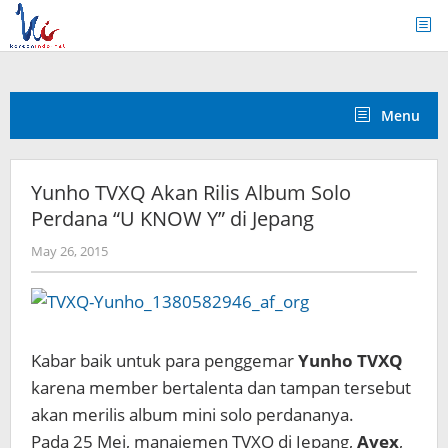
Skip
to
content
Menu
Yunho TVXQ Akan Rilis Album Solo
Perdana “U KNOW Y” di Jepang
by
May 26, 2015
Koreanindo
Kabar baik untuk para penggemar
Yunho TVXQ
karena member bertalenta dan tampan tersebut
akan merilis album mini solo perdananya.
Pada 25 Mei, manajemen TVXQ di Jepang,
Avex
,