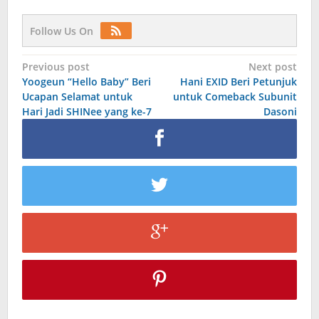
Follow Us On
Post
Previous post
Next post
Yoogeun “Hello Baby” Beri
Hani EXID Beri Petunjuk
navigation
Ucapan Selamat untuk
untuk Comeback Subunit
Hari Jadi SHINee yang ke-7
Dasoni