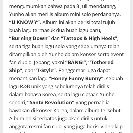
mengumumkan bahwa pada 8 Juli mendatang,
Yunho akan merilis album mini solo perdananya,
“U KNOW Y”
.
Album ini akan berisi total tujuh
buah lagu termasuk dua buah lagu baru,
“Burning Down”
dan
“Tattoos & High Heels”
,
serta tiga buah lagu solo yang sebelumnya telah
ditampilkan oleh Yunho dalam konser serta event
fan club di Jepang, yakni
“BANG!”
,
“Tethered
Ship”
, dan
“T-Style”
. Penggemar juga dapat
menantikan lagu
“Honey Funny Bunny”
, sebuah
lagu R&B unik yang sebelumnya telah dirilis
dalam bahasa Korea, serta lagu ciptaan Yunho
sendiri,
“Santa Revolution”
yang pernah ia
bawakan di konser Korea, dalam album tersebut.
Album edisi terbatas juga akan dirilis untuk
anggota resmi fan club, yang juga berisi video klip