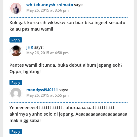
whitebunnyshishimato
says:
May 26, 2015 at 3:56 pm
Kok gak korea sih wkkwkw kan biar bisa ingeet sesuatu
kalau pas mau wamil
Reply
JHR
says:
May 26, 2015 at 4:58 pm
Pantes wamil ditunda, buka debut album jepang eoh?
Oppa, fighting!
Reply
mondyssi940111
says:
May 26, 2015 at 5:55 pm
Yeheeeeeeeettttttttttttttt ohoraaaaaaatttttttttttt
akhirnya yunho solo di jepang. Aaaaaaaaaaaaaaaaaaaaa
makin gg sabar
Reply