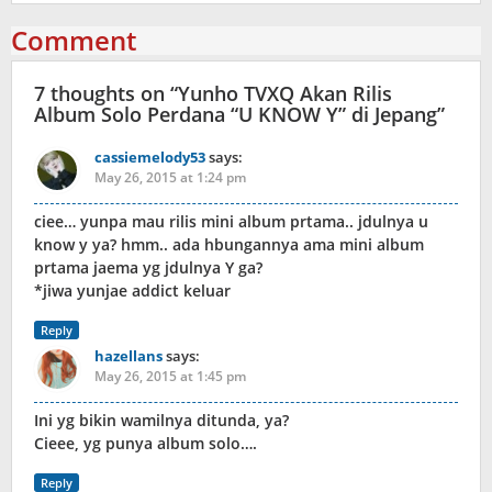
Comment
7 thoughts on “
Yunho TVXQ Akan Rilis
Album Solo Perdana “U KNOW Y” di Jepang
”
cassiemelody53
says:
May 26, 2015 at 1:24 pm
ciee… yunpa mau rilis mini album prtama.. jdulnya u
know y ya? hmm.. ada hbungannya ama mini album
prtama jaema yg jdulnya Y ga?
*jiwa yunjae addict keluar
Reply
hazellans
says:
May 26, 2015 at 1:45 pm
Ini yg bikin wamilnya ditunda, ya?
Cieee, yg punya album solo….
Reply