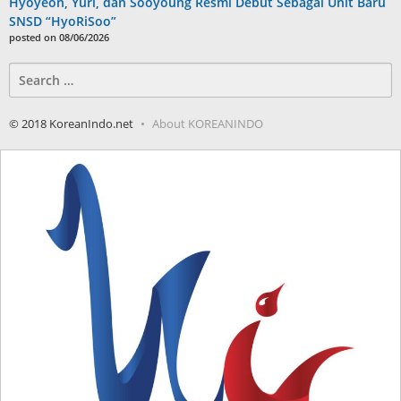
Hyoyeon, Yuri, dan Sooyoung Resmi Debut Sebagai Unit Baru
SNSD “HyoRiSoo”
posted on 08/06/2026
Search
for:
© 2018 KoreanIndo.net
About KOREANINDO