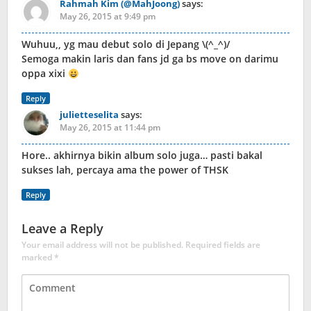
Rahmah Kim (@MahJoong)
says:
May 26, 2015 at 9:49 pm
Wuhuu,, yg mau debut solo di Jepang \(^_^)/
Semoga makin laris dan fans jd ga bs move on darimu
oppa xixi
Reply
julietteselita
says:
May 26, 2015 at 11:44 pm
Hore.. akhirnya bikin album solo juga… pasti bakal
sukses lah, percaya ama the power of THSK
Reply
Leave a Reply
Your email address will not be published.
Required fields are
marked
*