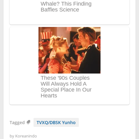
Tagged
TVXQ/DBSK Yunho
by
Koreanindo