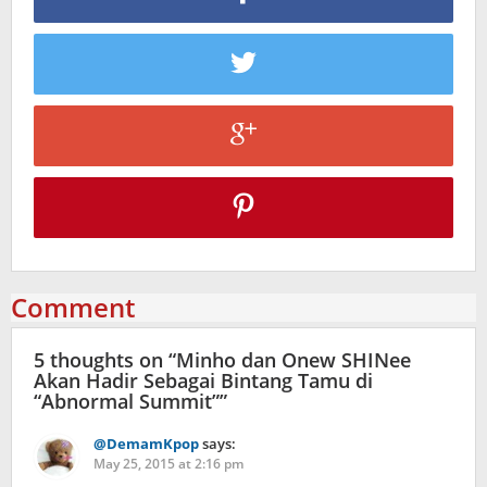
Comment
5 thoughts on “
Minho dan Onew SHINee
Akan Hadir Sebagai Bintang Tamu di
“Abnormal Summit”
”
@DemamKpop
says:
May 25, 2015 at 2:16 pm