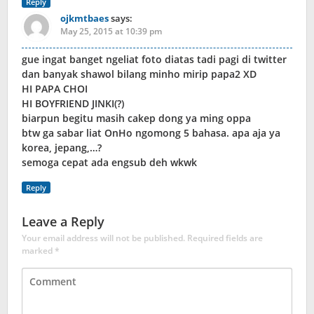
Reply
ojkmtbaes
says:
May 25, 2015 at 10:39 pm
gue ingat banget ngeliat foto diatas tadi pagi di twitter
dan banyak shawol bilang minho mirip papa2 XD
HI PAPA CHOI
HI BOYFRIEND JINKI(?)
biarpun begitu masih cakep dong ya ming oppa
btw ga sabar liat OnHo ngomong 5 bahasa. apa aja ya
korea, jepang,…?
semoga cepat ada engsub deh wkwk
Reply
Leave a Reply
Your email address will not be published.
Required fields are
marked
*