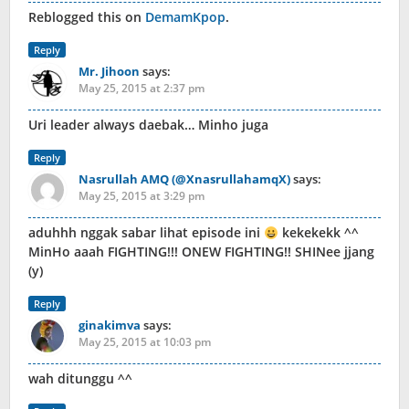
Reblogged this on
DemamKpop
.
Reply
Mr. Jihoon
says:
May 25, 2015 at 2:37 pm
Uri leader always daebak… Minho juga
Reply
Nasrullah AMQ (@XnasrullahamqX)
says:
May 25, 2015 at 3:29 pm
aduhhh nggak sabar lihat episode ini
kekekekk ^^
MinHo aaah FIGHTING!!! ONEW FIGHTING!! SHINee jjang
(y)
Reply
ginakimva
says:
May 25, 2015 at 10:03 pm
wah ditunggu ^^