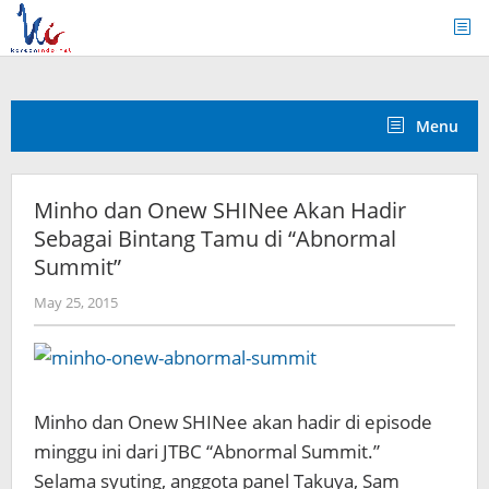
Skip
to
content
Menu
Minho dan Onew SHINee Akan Hadir
Sebagai Bintang Tamu di “Abnormal
Summit”
by
May 25, 2015
Koreanindo
Minho dan Onew SHINee akan hadir di episode
minggu ini dari JTBC “Abnormal Summit.”
Selama syuting, anggota panel Takuya, Sam