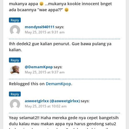
mukanya appa
…mukanya kookie innocent bnget
ada bcaannya “wae appa??”
Reply
mondyssi940111
says:
May 25, 2015 at 9:31 am
Ihh dedek2 gue kalian penurut. Gue bawa pulang ya
kalian.
Reply
@DemamKpop
says:
May 25, 2015 at 9:37 am
Reblogged this on
DemamKpop
.
Reply
asweetgirlxx (@asweetgirlxx)
says:
May 25, 2015 at 10:02 am
Yeay selamat2!! Haha mereka gede nya cepet bangetsih
dulu kalau mau makan appa nya harus gendong satu2