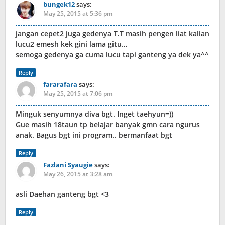
bungek12
says:
May 25, 2015 at 5:36 pm
jangan cepet2 juga gedenya T.T masih pengen liat kalian
lucu2 emesh kek gini lama gitu…
semoga gedenya ga cuma lucu tapi ganteng ya dek ya^^
Reply
fararafara
says:
May 25, 2015 at 7:06 pm
Minguk senyumnya diva bgt. Inget taehyun=))
Gue masih 18taun tp belajar banyak gmn cara ngurus
anak. Bagus bgt ini program.. bermanfaat bgt
Reply
Fazlani Syaugie
says:
May 26, 2015 at 3:28 am
asli Daehan ganteng bgt <3
Reply