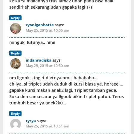
ke kursi makannya trus lama2 udah pada bisa naik
sendiri eh sekarang udah gapake lagi T-T
Reply
ryaniganbatte
says:
May 25, 2015 at 10:06 am
minguk, lutunya.. hihii
Reply
indahradiska
says:
May 25, 2015 at 10:50 am
om Ilgook… inget dietnya om… hahahaha….
eh iya, si triplet udah duduk di kursi biasa ya. horeee….
gapake kursi makan anak2 lagi. Triplet tambah gede.
Suka deh sama caranya Ilgook bikin triplet patuh. Terus
tumbuh besar ya adek2ku…
Reply
ryrya
says:
May 25, 2015 at 10:51 am