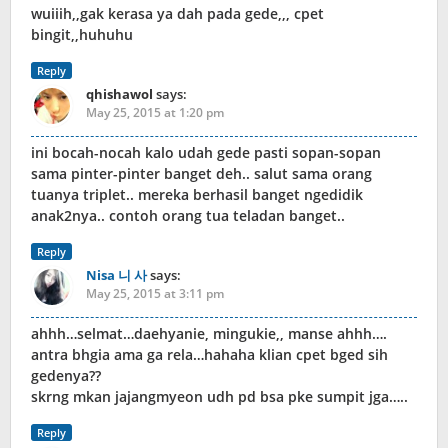
wuiiih,,gak kerasa ya dah pada gede,,, cpet
bingit,,huhuhu
Reply
qhishawol
says:
May 25, 2015 at 1:20 pm
ini bocah-nocah kalo udah gede pasti sopan-sopan
sama pinter-pinter banget deh.. salut sama orang
tuanya triplet.. mereka berhasil banget ngedidik
anak2nya.. contoh orang tua teladan banget..
Reply
Nisa 니 사
says:
May 25, 2015 at 3:11 pm
ahhh…selmat…daehyanie, mingukie,, manse ahhh….
antra bhgia ama ga rela…hahaha klian cpet bged sih
gedenya??
skrng mkan jajangmyeon udh pd bsa pke sumpit jga…..
Reply