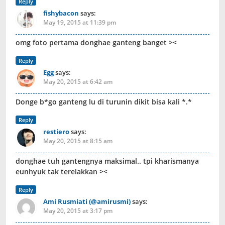
Reply
fishybacon
says:
May 19, 2015 at 11:39 pm
omg foto pertama donghae ganteng banget ><
Reply
Egg
says:
May 20, 2015 at 6:42 am
Donge b*go ganteng lu di turunin dikit bisa kali *.*
Reply
restiero
says:
May 20, 2015 at 8:15 am
donghae tuh gantengnya maksimal.. tpi kharismanya
eunhyuk tak terelakkan ><
Reply
Ami Rusmiati (@amirusmi)
says:
May 20, 2015 at 3:17 pm