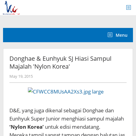
Skip
to
content
Menu
Donghae & Eunhyuk SJ Hiasi Sampul
Majalah 'Nylon Korea'
by
May 19, 2015
Koreanindo
D&E, yang juga dikenal sebagai Donghae dan
Eunhyuk Super Junior menghiasi sampul majalah
‘Nylon Korea’
untuk edisi mendatang.
Mereka tampil sangat tampan dengan balutan jas