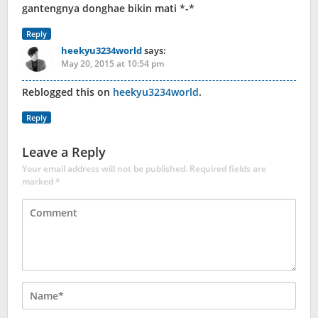
gantengnya donghae bikin mati *-*
Reply
heekyu3234world
says:
May 20, 2015 at 10:54 pm
Reblogged this on
heekyu3234world
.
Reply
Leave a Reply
Your email address will not be published.
Required fields are
marked
*