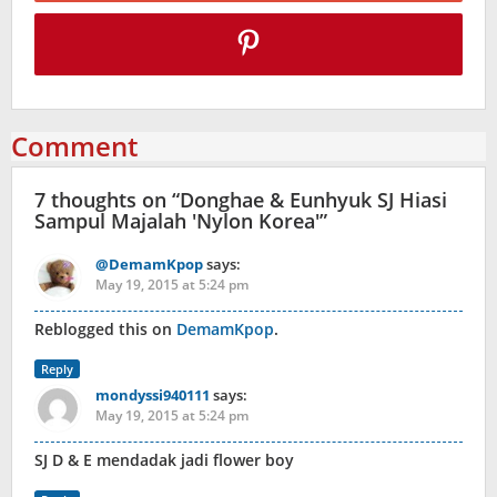
Comment
7 thoughts on “
Donghae & Eunhyuk SJ Hiasi
Sampul Majalah 'Nylon Korea'
”
@DemamKpop
says:
May 19, 2015 at 5:24 pm
Reblogged this on
DemamKpop
.
Reply
mondyssi940111
says:
May 19, 2015 at 5:24 pm
SJ D & E mendadak jadi flower boy