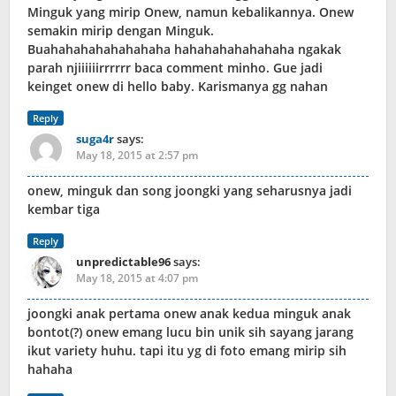
Minguk yang mirip Onew, namun kebalikannya. Onew
semakin mirip dengan Minguk.
Buahahahahahahahaha hahahahahahahaha ngakak
parah njiiiiiirrrrrr baca comment minho. Gue jadi
keinget onew di hello baby. Karismanya gg nahan
Reply
suga4r
says:
May 18, 2015 at 2:57 pm
onew, minguk dan song joongki yang seharusnya jadi
kembar tiga
Reply
unpredictable96
says:
May 18, 2015 at 4:07 pm
joongki anak pertama onew anak kedua minguk anak
bontot(?) onew emang lucu bin unik sih sayang jarang
ikut variety huhu. tapi itu yg di foto emang mirip sih
hahaha