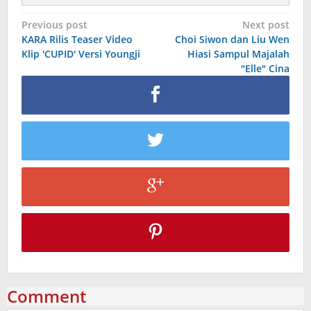
Post
Previous post
Next post
KARA Rilis Teaser Video
Choi Siwon dan Liu Wen
navigation
Klip 'CUPID' Versi Youngji
Hiasi Sampul Majalah
"Elle" Cina
Comment