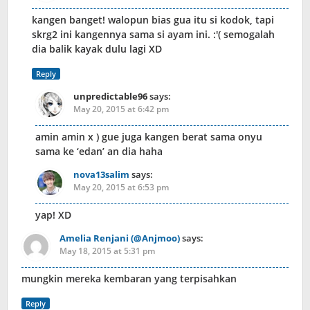
kangen banget! walopun bias gua itu si kodok, tapi
skrg2 ini kangennya sama si ayam ini. :'( semogalah
dia balik kayak dulu lagi XD
Reply
unpredictable96
says:
May 20, 2015 at 6:42 pm
amin amin x ) gue juga kangen berat sama onyu
sama ke ‘edan’ an dia haha
nova13salim
says:
May 20, 2015 at 6:53 pm
yap! XD
Amelia Renjani (@Anjmoo)
says:
May 18, 2015 at 5:31 pm
mungkin mereka kembaran yang terpisahkan
Reply