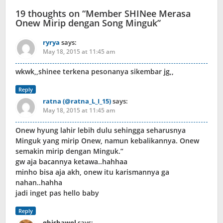
19 thoughts on “
Member SHINee Merasa
Onew Mirip dengan Song Minguk
”
ryrya
says:
May 18, 2015 at 11:45 am
wkwk,,shinee terkena pesonanya sikembar jg,,
Reply
ratna (@ratna_L_I_15)
says:
May 18, 2015 at 11:45 am
Onew hyung lahir lebih dulu sehingga seharusnya
Minguk yang mirip Onew, namun kebalikannya. Onew
semakin mirip dengan Minguk.”
gw aja bacannya ketawa..hahhaa
minho bisa aja akh, onew itu karismannya ga
nahan..hahha
jadi inget pas hello baby
Reply
qhishawol
says: