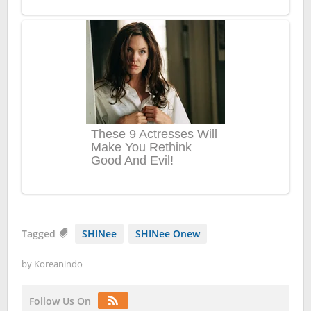
Tagged
SHINee
SHINee Onew
by
Koreanindo
Follow Us On