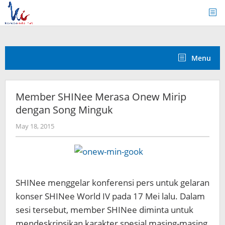
Skip
to
content
Menu
Member SHINee Merasa Onew Mirip
dengan Song Minguk
by
May 18, 2015
Koreanindo
SHINee menggelar konferensi pers untuk gelaran
konser SHINee World IV pada 17 Mei lalu. Dalam
sesi tersebut, member SHINee diminta untuk
mendeskripsikan karakter spesial masing-masing