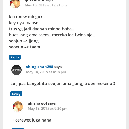
May 18, 2015 at 12:21 pm
klo onew minguk..
key nya manse..
trus yg jadi daehan minho haha..
buat jong ama taem.. mereka lee twins aja..
seojun –> jjong
seoeun –> taem
Reply
shingichan298
says:
May 18, 2015 at 8:16 pm
Lol, pas banget itu seojun ama jjong, trobelmeker xD
Reply
qhishawol
says:
May 18, 2015 at 9:20 pm
+ cerewet juga haha