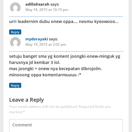
adillahsarah
says:
May 18, 2015 at 10:15 pm
urri leadernim dubu onew oppa…. neomu kyeowooo…
Reply
mydorayaki
says:
May 19, 2015 at 2:02 pm
setuju banget sma yg koment joongki-onew-minguk yg
harusnya jd kembar 3 lol.
mas joongki + onew nya kecepatan dibrojolin.
minooong oppa komentarmuuuu :*
Reply
Leave a Reply
Your email address will not be published.
Required fields are
marked
*