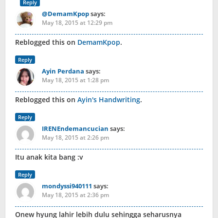
Reply
@DemamKpop
says:
May 18, 2015 at 12:29 pm
Reblogged this on
DemamKpop
.
Reply
Ayin Perdana
says:
May 18, 2015 at 1:28 pm
Reblogged this on
Ayin's Handwriting
.
Reply
IRENEndemancucian
says:
May 18, 2015 at 2:26 pm
Itu anak kita bang :v
Reply
mondyssi940111
says:
May 18, 2015 at 2:36 pm
Onew hyung lahir lebih dulu sehingga seharusnya