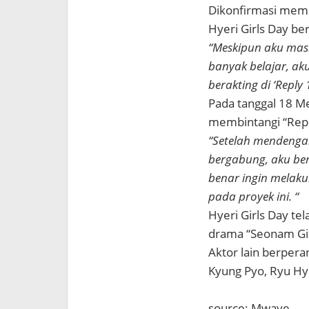
Dikonfirmasi memb
Hyeri Girls Day b
“Meskipun aku mas
banyak belajar, ak
berakting di ‘Reply 1
Pada tanggal 18 Me
membintangi “Repl
“Setelah mendengar
bergabung, aku ben
benar ingin melak
pada proyek ini. “
Hyeri Girls Day t
drama “Seonam Girl
Aktor lain berpera
Kyung Pyo, Ryu Hye
source: Mwave