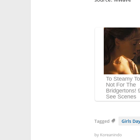
Tagged
Girls Da
by
Koreanindo