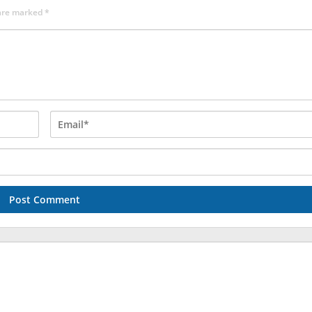
 are marked
*