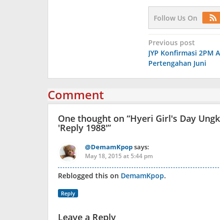
Follow Us On
Post
Previous post
JYP Konfirmasi 2PM 
navigation
Pertengahan Juni
Comment
One thought on “
Hyeri Girl′s Day Ung
′Reply 1988′
”
@DemamKpop
says:
May 18, 2015 at 5:44 pm
Reblogged this on
DemamKpop
.
Reply
Leave a Reply