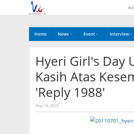
Skip
Au
to
content
Home
News
Event
Interview
Hyeri Girl′s Day
Kasih Atas Kese
′Reply 1988′
by
May 18, 2015
Koreanindo