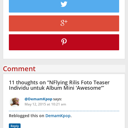
Comment
11 thoughts on “
NFlying Rilis Foto Teaser
Individu untuk Album Mini 'Awesome'
”
@DemamKpop
says:
May 12, 2015 at 10:21 am
Reblogged this on
DemamKpop
.
Reply