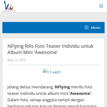
Skip
to
content
Menu
NFlying Rilis Foto Teaser Individu untuk
Album Mini 'Awesome'
by
May 12, 2015
Koreanindo
Jelang debut mendatang,
NFlying
merilis foto
teaser individu untuk album mini
‘Awesome’
.
Dalam foto, setiap anggota tampil dengan
berbagai pakaian kasual dengan penuh karosma.