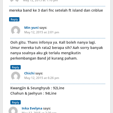
May 12, 2015 at 1:10 pm
mereka band ke 3 dari fnc setelah ft island dan cnblue
Reply
Min yuni
says:
May 12, 2015 at 2:01 pm
Ooh gitu. Thans infonya ya. Kall boleh nanya lagi.
Umur mereka tuh rata2 berapa sih? Aah sorry banyak
nanya soalnya aku gk terlalu mengikutin
perkembangan Band jd kurang paham.
Reply
Chichi
says:
May 12, 2015 at 6:26 pm
Kwangjin & Seunghyub : 92Line
Chahun & Jaehyun : 94Line
Reply
Inka Evelyna
says:
May 12, 2015 at 2:20 pm