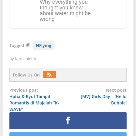
Tagged
NFlying
by
Koreanindo
Follow Us On
Post
Previous post
Next post
Haha & Byul Tampil
[MV] Girls Day – 'Hello
navigation
Romantis di Majalah “K-
Bubble'
WAVE”