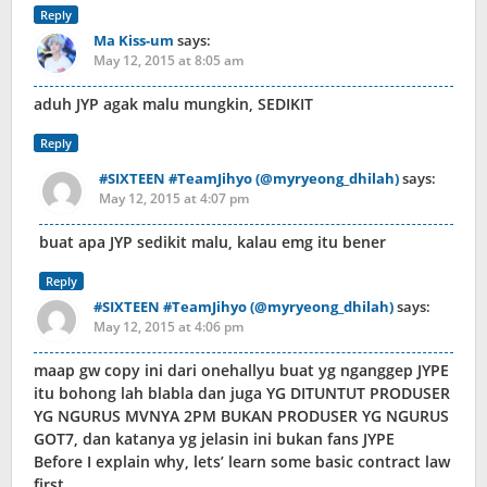
Reply
Ma Kiss-um
says:
May 12, 2015 at 8:05 am
aduh JYP agak malu mungkin, SEDIKIT
Reply
#SIXTEEN #TeamJihyo (@myryeong_dhilah)
says:
May 12, 2015 at 4:07 pm
buat apa JYP sedikit malu, kalau emg itu bener
Reply
#SIXTEEN #TeamJihyo (@myryeong_dhilah)
says:
May 12, 2015 at 4:06 pm
maap gw copy ini dari onehallyu buat yg nganggep JYPE
itu bohong lah blabla dan juga YG DITUNTUT PRODUSER
YG NGURUS MVNYA 2PM BUKAN PRODUSER YG NGURUS
GOT7, dan katanya yg jelasin ini bukan fans JYPE
Before I explain why, lets’ learn some basic contract law
first…