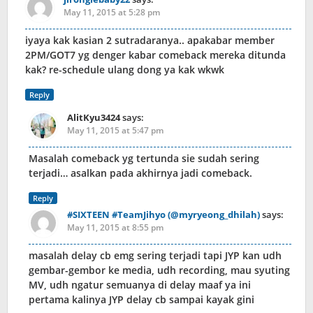
May 11, 2015 at 5:28 pm
iyaya kak kasian 2 sutradaranya.. apakabar member
2PM/GOT7 yg denger kabar comeback mereka ditunda
kak? re-schedule ulang dong ya kak wkwk
Reply
AlitKyu3424
says:
May 11, 2015 at 5:47 pm
Masalah comeback yg tertunda sie sudah sering
terjadi… asalkan pada akhirnya jadi comeback.
Reply
#SIXTEEN #TeamJihyo (@myryeong_dhilah)
says:
May 11, 2015 at 8:55 pm
masalah delay cb emg sering terjadi tapi JYP kan udh
gembar-gembor ke media, udh recording, mau syuting
MV, udh ngatur semuanya di delay maaf ya ini
pertama kalinya JYP delay cb sampai kayak gini