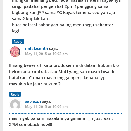
mungkin memang betul ada masalah interm kayaknya
cing.. padahal pengen liat 2pm 1panggung sama
bigbang kan JYP sama YG kayak temen.. ceo yah aja
sama2 koplak kan..
buat hottest sabar yah paling menunggu sebentar
lagi..
Reply
imlalasmith
says:
May 11, 2015 at 10:03 pm
Emang bener sih kata produser ini di dalam hukum klo
belum ada kontrak atau MoU yang sah masih bisa di
batalkan. Cuman masih engga ngerti kenapa jyp
masukin ke jalur hukum ?
Reply
sabiazzh
says:
May 11, 2015 at 10:09 pm
masih gak paham masalahnya gimana -_- i just want
2PM comeback now!!!