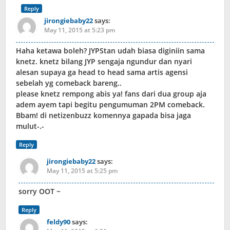
Reply
jirongiebaby22
says:
May 11, 2015 at 5:23 pm
Haha ketawa boleh? JYPStan udah biasa diginiin sama
knetz. knetz bilang JYP sengaja ngundur dan nyari
alesan supaya ga head to head sama artis agensi
sebelah yg comeback bareng..
please knetz rempong abis ya! fans dari dua group aja
adem ayem tapi begitu pengumuman 2PM comeback.
Bbam! di netizenbuzz komennya gapada bisa jaga
mulut-.-
Reply
jirongiebaby22
says:
May 11, 2015 at 5:25 pm
sorry OOT ~
Reply
feldy90
says: