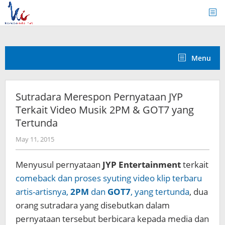
Skip
to
content
Menu
Sutradara Merespon Pernyataan JYP
Terkait Video Musik 2PM & GOT7 yang
Tertunda
by
May 11, 2015
Koreanindo
Menyusul pernyataan
JYP Entertainment
terkait
comeback dan proses syuting video klip terbaru
artis-artisnya,
2PM
dan
GOT7
, yang tertunda
, dua
orang sutradara yang disebutkan dalam
pernyataan tersebut berbicara kepada media dan