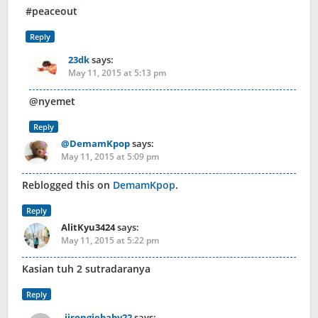
#peaceout
Reply
23dk
says:
May 11, 2015 at 5:13 pm
@nyemet
Reply
@DemamKpop
says:
May 11, 2015 at 5:09 pm
Reblogged this on
DemamKpop
.
Reply
AlitKyu3424
says:
May 11, 2015 at 5:22 pm
Kasian tuh 2 sutradaranya
Reply
jirongiebaby22
says: