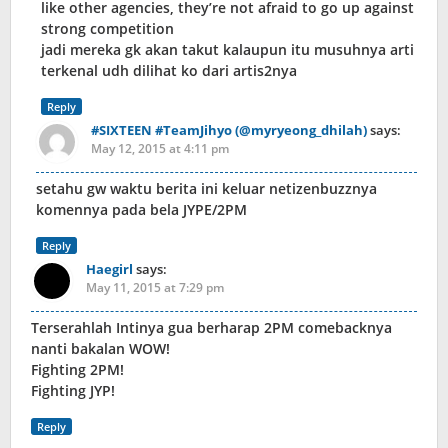
like other agencies, they’re not afraid to go up against
strong competition
jadi mereka gk akan takut kalaupun itu musuhnya arti
terkenal udh dilihat ko dari artis2nya
Reply
#SIXTEEN #TeamJihyo (@myryeong_dhilah)
says:
May 12, 2015 at 4:11 pm
setahu gw waktu berita ini keluar netizenbuzznya
komennya pada bela JYPE/2PM
Reply
Haegirl
says:
May 11, 2015 at 7:29 pm
Terserahlah Intinya gua berharap 2PM comebacknya
nanti bakalan WOW!
Fighting 2PM!
Fighting JYP!
Reply