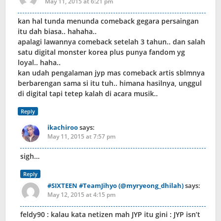
May 11, 2015 at 6:21 pm
kan hal tunda menunda comeback gegara persaingan
itu dah biasa.. hahaha..
apalagi lawannya comeback setelah 3 tahun.. dan salah
satu digital monster korea plus punya fandom yg
loyal.. haha..
kan udah pengalaman jyp mas comeback artis sblmnya
berbarengan sama si itu tuh.. himana hasilnya, unggul
di digital tapi tetep kalah di acara musik..
Reply
ikachiroo
says:
May 11, 2015 at 7:57 pm
sigh…
Reply
#SIXTEEN #TeamJihyo (@myryeong_dhilah)
says:
May 12, 2015 at 4:15 pm
feldy90 : kalau kata netizen mah JYP itu gini : JYP isn’t