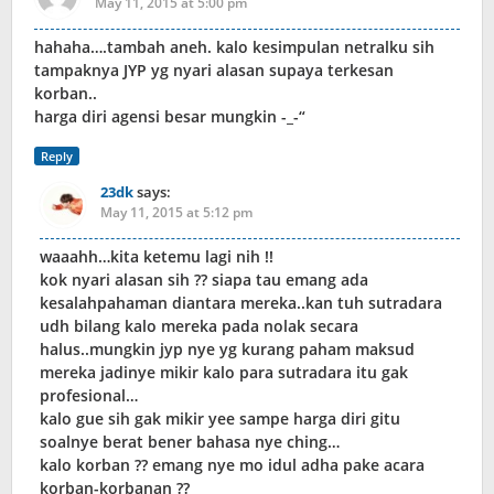
May 11, 2015 at 5:00 pm
hahaha….tambah aneh. kalo kesimpulan netralku sih
tampaknya JYP yg nyari alasan supaya terkesan
korban..
harga diri agensi besar mungkin -_-“
Reply
23dk
says:
May 11, 2015 at 5:12 pm
waaahh…kita ketemu lagi nih !!
kok nyari alasan sih ?? siapa tau emang ada
kesalahpahaman diantara mereka..kan tuh sutradara
udh bilang kalo mereka pada nolak secara
halus..mungkin jyp nye yg kurang paham maksud
mereka jadinye mikir kalo para sutradara itu gak
profesional…
kalo gue sih gak mikir yee sampe harga diri gitu
soalnye berat bener bahasa nye ching…
kalo korban ?? emang nye mo idul adha pake acara
korban-korbanan ??