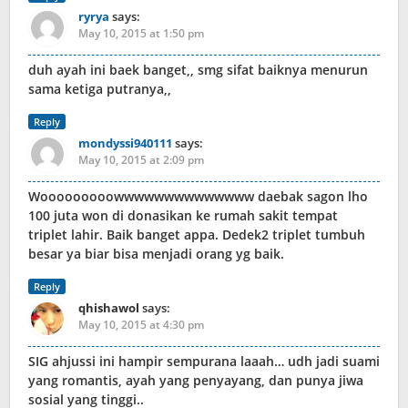
ryrya
says:
May 10, 2015 at 1:50 pm
duh ayah ini baek banget,, smg sifat baiknya menurun
sama ketiga putranya,,
Reply
mondyssi940111
says:
May 10, 2015 at 2:09 pm
Wooooooooowwwwwwwwwwwwww daebak sagon lho
100 juta won di donasikan ke rumah sakit tempat
triplet lahir. Baik banget appa. Dedek2 triplet tumbuh
besar ya biar bisa menjadi orang yg baik.
Reply
qhishawol
says:
May 10, 2015 at 4:30 pm
SIG ahjussi ini hampir sempurana laaah… udh jadi suami
yang romantis, ayah yang penyayang, dan punya jiwa
sosial yang tinggi..