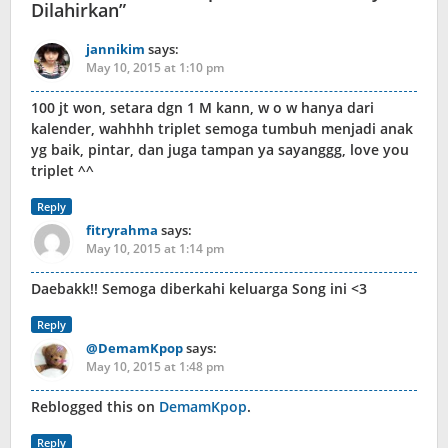
Dilahirkan
”
jannikim
says:
May 10, 2015 at 1:10 pm
100 jt won, setara dgn 1 M kann, w o w hanya dari
kalender, wahhhh triplet semoga tumbuh menjadi anak
yg baik, pintar, dan juga tampan ya sayanggg, love you
triplet ^^
Reply
fitryrahma
says:
May 10, 2015 at 1:14 pm
Daebakk!! Semoga diberkahi keluarga Song ini <3
Reply
@DemamKpop
says:
May 10, 2015 at 1:48 pm
Reblogged this on
DemamKpop
.
Reply