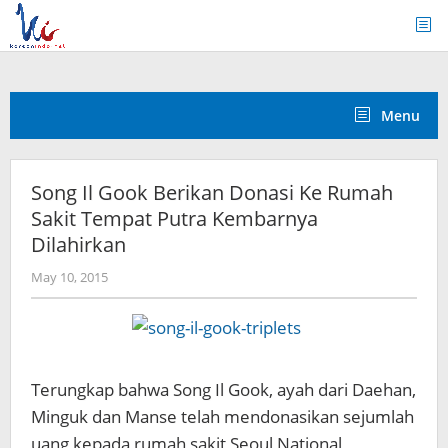
Skip
to
content
Menu
Song Il Gook Berikan Donasi Ke Rumah
Sakit Tempat Putra Kembarnya
Dilahirkan
by
May 10, 2015
Koreanindo
Terungkap bahwa Song Il Gook, ayah dari Daehan,
Minguk dan Manse telah mendonasikan sejumlah
uang kepada rumah sakit Seoul National