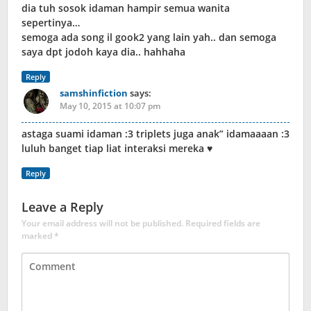
dia tuh sosok idaman hampir semua wanita
sepertinya…
semoga ada song il gook2 yang lain yah.. dan semoga
saya dpt jodoh kaya dia.. hahhaha
Reply
samshinfiction
says:
May 10, 2015 at 10:07 pm
astaga suami idaman :3 triplets juga anak” idamaaaan :3
luluh banget tiap liat interaksi mereka ♥
Reply
Leave a Reply
Your email address will not be published.
Required fields are
marked
*