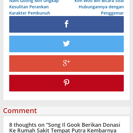
Nam Goong Min Ungkap
Kim Woo Bin Bicara Soal
navigation
Kesulitan Perankan
Hubungannya dengan
Karakter Pembunuh
Penggemar
Comment
8 thoughts on “
Song Il Gook Berikan Donasi
Ke Rumah Sakit Tempat Putra Kembarnya