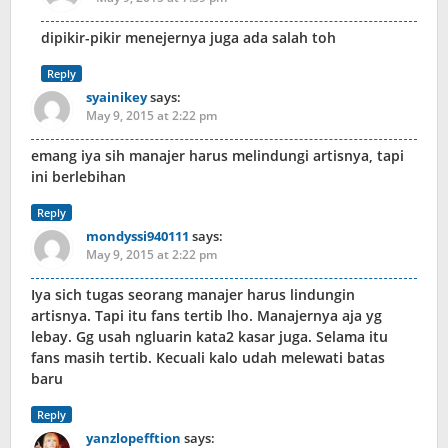
dipikir-pikir menejernya juga ada salah toh
Reply
syainikey
says:
May 9, 2015 at 2:22 pm
emang iya sih manajer harus melindungi artisnya, tapi
ini berlebihan
Reply
mondyssi940111
says:
May 9, 2015 at 2:22 pm
Iya sich tugas seorang manajer harus lindungin
artisnya. Tapi itu fans tertib lho. Manajernya aja yg
lebay. Gg usah ngluarin kata2 kasar juga. Selama itu
fans masih tertib. Kecuali kalo udah melewati batas
baru
Reply
yanzlopefftion
says: