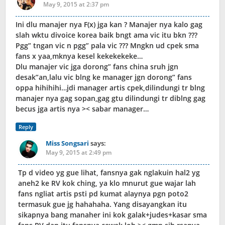
May 9, 2015 at 2:37 pm
Ini dlu manajer nya F(x) jga kan ? Manajer nya kalo gag
slah wktu divoice korea baik bngt ama vic itu bkn ???
Pgg” tngan vic n pgg” pala vic ??? Mngkn ud cpek sma
fans x yaa,mknya kesel kekekekeke…
Dlu manajer vic jga dorong” fans china sruh jgn
desak”an,lalu vic blng ke manager jgn dorong” fans
oppa hihihihi…jdi manager artis cpek,dilindungi tr blng
manajer nya gag sopan,gag gtu dilindungi tr diblng gag
becus jga artis nya >< sabar manager…
Reply
Miss Songsari
says:
May 9, 2015 at 2:49 pm
Tp d video yg gue lihat, fansnya gak nglakuin hal2 yg
aneh2 ke RV kok ching, ya klo mnurut gue wajar lah
fans ngliat artis psti pd kumat alaynya pgn poto2
termasuk gue jg hahahaha. Yang disayangkan itu
sikapnya bang manaher ini kok galak+judes+kasar sma