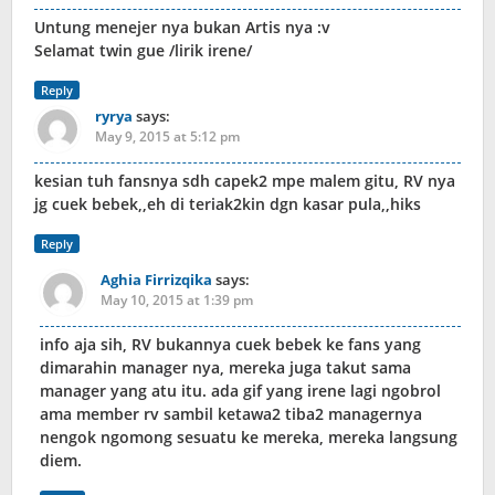
Untung menejer nya bukan Artis nya :v
Selamat twin gue /lirik irene/
Reply
ryrya
says:
May 9, 2015 at 5:12 pm
kesian tuh fansnya sdh capek2 mpe malem gitu, RV nya
jg cuek bebek,,eh di teriak2kin dgn kasar pula,,hiks
Reply
Aghia Firrizqika
says:
May 10, 2015 at 1:39 pm
info aja sih, RV bukannya cuek bebek ke fans yang
dimarahin manager nya, mereka juga takut sama
manager yang atu itu. ada gif yang irene lagi ngobrol
ama member rv sambil ketawa2 tiba2 managernya
nengok ngomong sesuatu ke mereka, mereka langsung
diem.