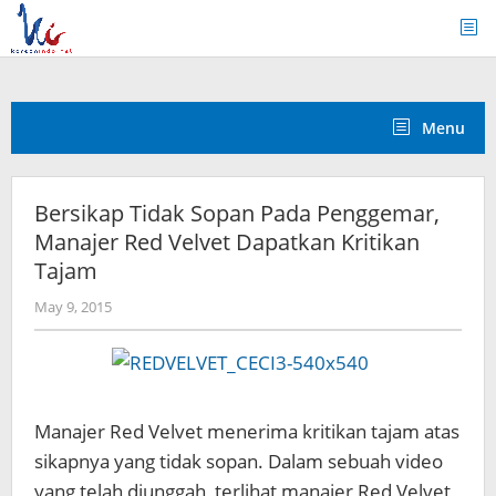
Skip
to
content
Menu
Bersikap Tidak Sopan Pada Penggemar,
Manajer Red Velvet Dapatkan Kritikan
Tajam
by
May 9, 2015
Koreanindo
Manajer Red Velvet menerima kritikan tajam atas
sikapnya yang tidak sopan. Dalam sebuah video
yang telah diunggah, terlihat manajer Red Velvet