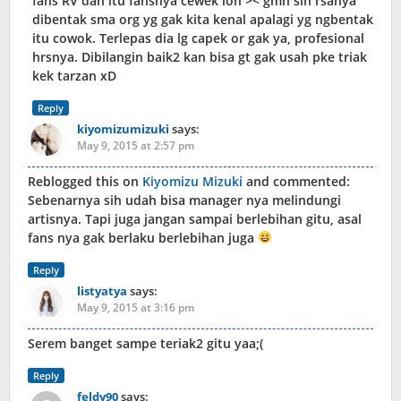
fans RV dan itu fansnya cewek loh >< gmn sih rsanya
dibentak sma org yg gak kita kenal apalagi yg ngbentak
itu cowok. Terlepas dia lg capek or gak ya, profesional
hrsnya. Dibilangin baik2 kan bisa gt gak usah pke triak
kek tarzan xD
Reply
kiyomizumizuki
says:
May 9, 2015 at 2:57 pm
Reblogged this on
Kiyomizu Mizuki
and commented:
Sebenarnya sih udah bisa manager nya melindungi
artisnya. Tapi juga jangan sampai berlebihan gitu, asal
fans nya gak berlaku berlebihan juga
Reply
listyatya
says:
May 9, 2015 at 3:16 pm
Serem banget sampe teriak2 gitu yaa;(
Reply
feldy90
says: