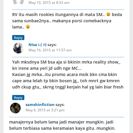
May 10, 2015 at 8:33 am
RV itu masih rookies itungannya di mata SM..
beda
sama sunbae2nya.. makanya porsi comebacknya
lama..
Reply
Nisa 니 사
says:
May 10, 2015 at 11:57 am
Yah mksdnya SM bsa aja si bkinin mrka reality show,,
kn irene ama yeri jd udh nge MC…
Kasian jg mrka…itu promo acara msik bkn cma bkin
cape ama lelah tp bkin bosen jg,, toh mnrt gw kmren
udh ckup gtu,, skrng tnggl kerjain hal yg lain biar fresh
Reply
samshinfiction
says:
May 9, 2015 at 3:21 pm
manajernya belum lama jadi manajer mungkin. jadi
belum terbiasa sama keramaian kaya gitu. mungkin.