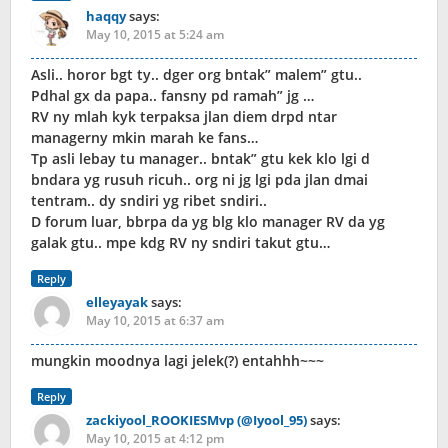
haqqy
says:
May 10, 2015 at 5:24 am
Asli.. horor bgt ty.. dger org bntak” malem” gtu..
Pdhal gx da papa.. fansny pd ramah” jg …
RV ny mlah kyk terpaksa jlan diem drpd ntar
managerny mkin marah ke fans…
Tp asli lebay tu manager.. bntak” gtu kek klo lgi d
bndara yg rusuh ricuh.. org ni jg lgi pda jlan dmai
tentram.. dy sndiri yg ribet sndiri..
D forum luar, bbrpa da yg blg klo manager RV da yg
galak gtu.. mpe kdg RV ny sndiri takut gtu…
Reply
elleyayak
says:
May 10, 2015 at 6:37 am
mungkin moodnya lagi jelek(?) entahhh~~~
Reply
zackiyool_ROOKIESMvp (@Iyool_95)
says:
May 10, 2015 at 4:12 pm