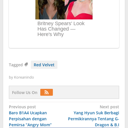
Tagged
Red Velvet
by
Koreanindo
Follow Us On
Post
Previous post
Next post
Baro B1A4 Ucapkan
Yang Hyun Suk Berbagi
navigation
Perpisahan dengan
Permikirannya Tentang G-
Pemirsa “Angry Mom”
Dragon & B.I