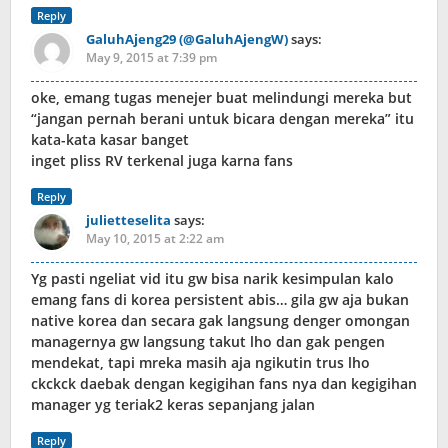
Reply
GaluhAjeng29 (@GaluhAjengW)
says:
May 9, 2015 at 7:39 pm
oke, emang tugas menejer buat melindungi mereka but
“jangan pernah berani untuk bicara dengan mereka” itu
kata-kata kasar banget
inget pliss RV terkenal juga karna fans
Reply
julietteselita
says:
May 10, 2015 at 2:22 am
Yg pasti ngeliat vid itu gw bisa narik kesimpulan kalo
emang fans di korea persistent abis… gila gw aja bukan
native korea dan secara gak langsung denger omongan
managernya gw langsung takut lho dan gak pengen
mendekat, tapi mreka masih aja ngikutin trus lho
ckckck daebak dengan kegigihan fans nya dan kegigihan
manager yg teriak2 keras sepanjang jalan
Reply