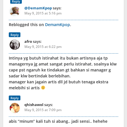
Reply
@DemamKpop
says:
May 9, 2015 at 5:16 pm
Reblogged this on
DemamKpop
.
Reply
afro
says:
May 9, 2015 at 6:22 pm
Intinya yg butuh istirahat itu bukan artisnya aja tp
managernya jg amat sangat perlu istirahat. soalnya klw
cape pst ngaruh ke tindakan gt bahkan si manager g
sadar klw bertindak berlebihan.
manager kan jagain artis dll jd butuh tenaga ekstra
melebihi si artis
Reply
qhishawol
says:
May 9, 2015 at 7:09 pm
abis “minum” kali tuh si abang.. jadi sensi.. hehehe