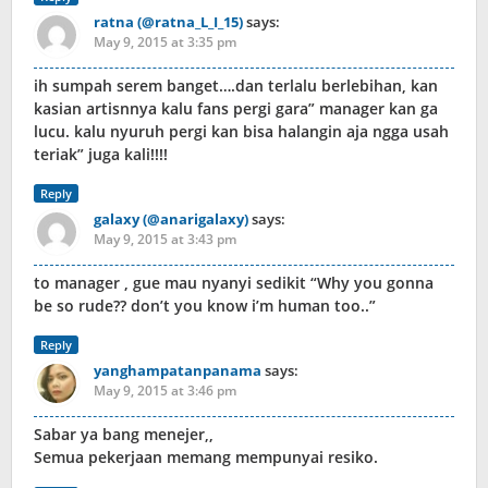
ratna (@ratna_L_I_15)
says:
May 9, 2015 at 3:35 pm
ih sumpah serem banget….dan terlalu berlebihan, kan
kasian artisnnya kalu fans pergi gara” manager kan ga
lucu. kalu nyuruh pergi kan bisa halangin aja ngga usah
teriak” juga kali!!!!
Reply
galaxy (@anarigalaxy)
says:
May 9, 2015 at 3:43 pm
to manager , gue mau nyanyi sedikit “Why you gonna
be so rude?? don’t you know i’m human too..”
Reply
yanghampatanpanama
says:
May 9, 2015 at 3:46 pm
Sabar ya bang menejer,,
Semua pekerjaan memang mempunyai resiko.