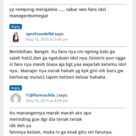
yy rempong merajalela …… sabar wes fans idol
maneger#semngat
Reply
synthiaadel94
says:
May 10, 2015 at 5:40 pm
Berlebihan. Banget. Itu fans nya cm ngmng kalo ga
salah hati2,dan ga ngelukain idol nya..histeris pun ngga
si fans nya masih biasa aja bgt,yaa wajarlah ketemu idol
nya.. Manajer nya norak hahah yg kyk gini nih baru gw
berharap mulut2 tajem netizen keluar hahaha
Reply
f (@fiamaulida_)
says:
May 10, 2015 at 8:59 pm
Itu manangernya marah marah ato apa
merinding gue dgr dia teriak teriak
idk deh ya
fansnya kesian, muka rv ga enak gitu sm fansnya.