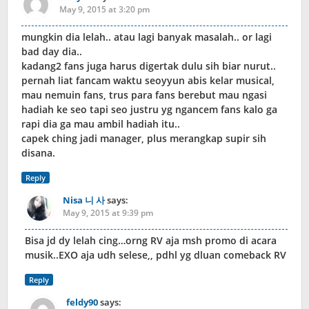
May 9, 2015 at 3:20 pm
mungkin dia lelah.. atau lagi banyak masalah.. or lagi
bad day dia..
kadang2 fans juga harus digertak dulu sih biar nurut..
pernah liat fancam waktu seoyyun abis kelar musical,
mau nemuin fans, trus para fans berebut mau ngasi
hadiah ke seo tapi seo justru yg ngancem fans kalo ga
rapi dia ga mau ambil hadiah itu..
capek ching jadi manager, plus merangkap supir sih
disana.
Reply
Nisa 니 사
says:
May 9, 2015 at 9:39 pm
Bisa jd dy lelah cing…orng RV aja msh promo di acara
musik..EXO aja udh selese,, pdhl yg dluan comeback RV
Reply
feldy90
says: