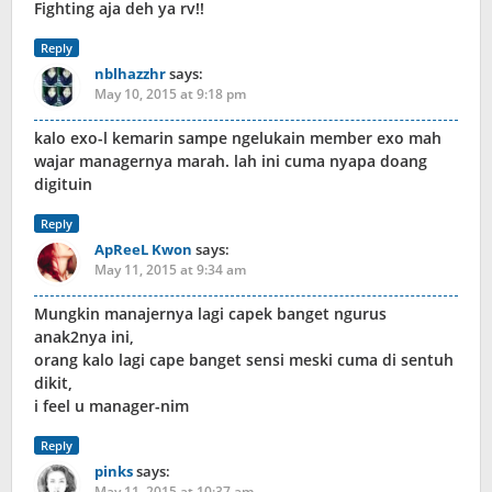
Fighting aja deh ya rv!!
Reply
nblhazzhr
says:
May 10, 2015 at 9:18 pm
kalo exo-l kemarin sampe ngelukain member exo mah
wajar managernya marah. lah ini cuma nyapa doang
digituin
Reply
ApReeL Kwon
says:
May 11, 2015 at 9:34 am
Mungkin manajernya lagi capek banget ngurus
anak2nya ini,
orang kalo lagi cape banget sensi meski cuma di sentuh
dikit,
i feel u manager-nim
Reply
pinks
says:
May 11, 2015 at 10:37 am