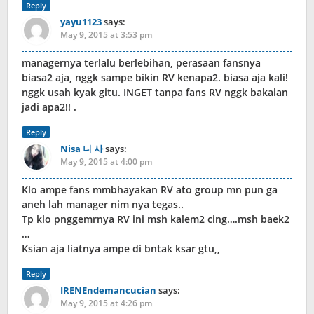
Reply
yayu1123
says:
May 9, 2015 at 3:53 pm
managernya terlalu berlebihan, perasaan fansnya
biasa2 aja, nggk sampe bikin RV kenapa2. biasa aja kali!
nggk usah kyak gitu. INGET tanpa fans RV nggk bakalan
jadi apa2!! .
Reply
Nisa 니 사
says:
May 9, 2015 at 4:00 pm
Klo ampe fans mmbhayakan RV ato group mn pun ga
aneh lah manager nim nya tegas..
Tp klo pnggemrnya RV ini msh kalem2 cing….msh baek2
…
Ksian aja liatnya ampe di bntak ksar gtu,,
Reply
IRENEndemancucian
says:
May 9, 2015 at 4:26 pm