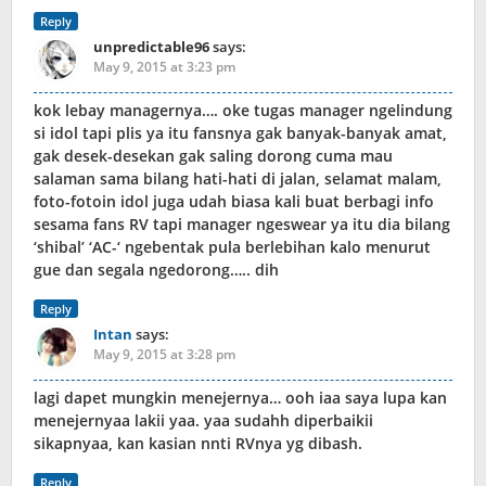
Reply
unpredictable96
says:
May 9, 2015 at 3:23 pm
kok lebay managernya…. oke tugas manager ngelindung
si idol tapi plis ya itu fansnya gak banyak-banyak amat,
gak desek-desekan gak saling dorong cuma mau
salaman sama bilang hati-hati di jalan, selamat malam,
foto-fotoin idol juga udah biasa kali buat berbagi info
sesama fans RV tapi manager ngeswear ya itu dia bilang
‘shibal’ ‘AC-‘ ngebentak pula berlebihan kalo menurut
gue dan segala ngedorong….. dih
Reply
Intan
says:
May 9, 2015 at 3:28 pm
lagi dapet mungkin menejernya… ooh iaa saya lupa kan
menejernyaa lakii yaa. yaa sudahh diperbaikii
sikapnyaa, kan kasian nnti RVnya yg dibash.
Reply