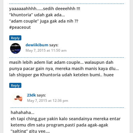
yaaaaaahhhh……sedih deeeehhh !!!
“khuntoria” udah gak ada…
“adam couple” juga gak ada nih ??
#peaceout
Reply
dewiikibum
says:
May 7, 2015 at 11:50 am
masih lebih adem liat adam couple… walaupun dah
punya pacar gain nya, mereka masih manis kaya dlu…
lah shipper gw Khuntoria udah ketelen bumi.. huee
Reply
23dk
says:
May 7, 2015 at 12:36 pm
hahahaha…
eh tapi ching,gue yakin kalo seandainya mereka entar
ketemu dlm satu program,pasti pada agak-agak
“salting” gitu yee….