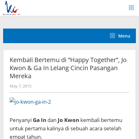
Skip
to
content
Menu
Kembali Bertemu di “Happy Together”, Jo
Kwon & Ga In Lelang Cincin Pasangan
Mereka
by
May 7, 2015
Koreanindo
Penyanyi
Ga In
dan
Jo Kwon
kembali bertemu
untuk pertama kalinya di sebuah acara setelah
empat tahun.