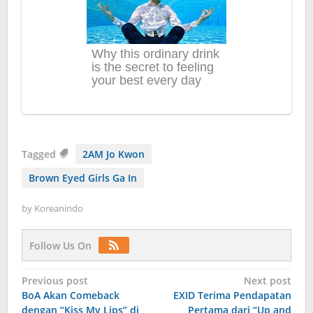
Tagged
2AM Jo Kwon
Brown Eyed Girls Ga In
by
Koreanindo
Follow Us On
Post
Previous post
Next post
BoA Akan Comeback
EXID Terima Pendapatan
navigation
dengan “Kiss My Lips” di
Pertama dari “Up and