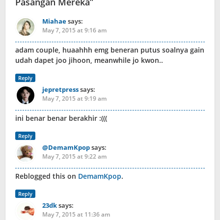
Pasangan Mereka
”
Miahae
says:
May 7, 2015 at 9:16 am
adam couple, huaahhh emg beneran putus soalnya gain
udah dapet joo jihoon, meanwhile jo kwon..
Reply
jepretpress
says:
May 7, 2015 at 9:19 am
ini benar benar berakhir :(((
Reply
@DemamKpop
says:
May 7, 2015 at 9:22 am
Reblogged this on
DemamKpop
.
Reply
23dk
says:
May 7, 2015 at 11:36 am