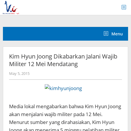
Skip
to
content
Menu
Kim Hyun Joong Dikabarkan Jalani Wajib
Militer 12 Mei Mendatang
by
May 5, 2015
Koreanindo
Media lokal mengabarkan bahwa Kim Hyun Joong
akan menjalani wajib militer pada 12 Mei.
Menurut sumber yang dirahasiakan, Kim Hyun
Joong akan menerima 5 minggu pelatihan militer