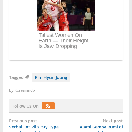
Tagged
Kim Hyun Joong
by
Koreanindo
Follow Us On
Post
Previous post
Next post
Verbal Jint Rilis 'My Type
Alami Gempa Bumi di
navigation