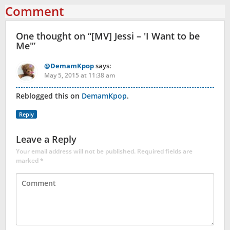
Comment
One thought on “
[MV] Jessi – 'I Want to be
Me'
”
@DemamKpop
says:
May 5, 2015 at 11:38 am
Reblogged this on
DemamKpop
.
Reply
Leave a Reply
Your email address will not be published.
Required fields are
marked
*