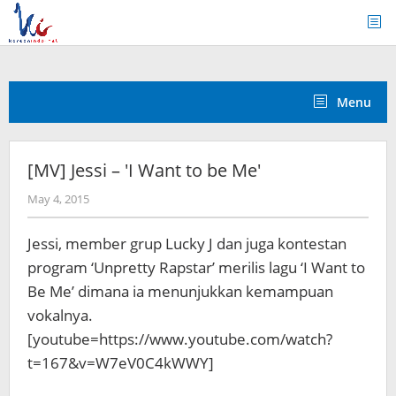
Skip
to
content
Menu
[MV] Jessi – 'I Want to be Me'
by
May 4, 2015
Koreanindo
Jessi, member grup Lucky J dan juga kontestan
program ‘Unpretty Rapstar’ merilis lagu ‘I Want to
Be Me’ dimana ia menunjukkan kemampuan
vokalnya.
[youtube=https://www.youtube.com/watch?
t=167&v=W7eV0C4kWWY]