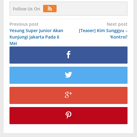
Follow Us On
Post
Previous post
Next post
Yesung Super Junior Akan
[Teaser] Kim Sunggyu –
navigation
Kunjungi Jakarta Pada 6
'Kontrol'
Mei