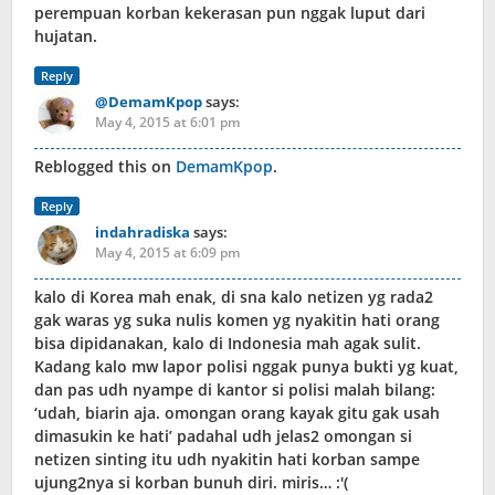
perempuan korban kekerasan pun nggak luput dari
hujatan.
Reply
@DemamKpop
says:
May 4, 2015 at 6:01 pm
Reblogged this on
DemamKpop
.
Reply
indahradiska
says:
May 4, 2015 at 6:09 pm
kalo di Korea mah enak, di sna kalo netizen yg rada2
gak waras yg suka nulis komen yg nyakitin hati orang
bisa dipidanakan, kalo di Indonesia mah agak sulit.
Kadang kalo mw lapor polisi nggak punya bukti yg kuat,
dan pas udh nyampe di kantor si polisi malah bilang:
‘udah, biarin aja. omongan orang kayak gitu gak usah
dimasukin ke hati’ padahal udh jelas2 omongan si
netizen sinting itu udh nyakitin hati korban sampe
ujung2nya si korban bunuh diri. miris… :'(