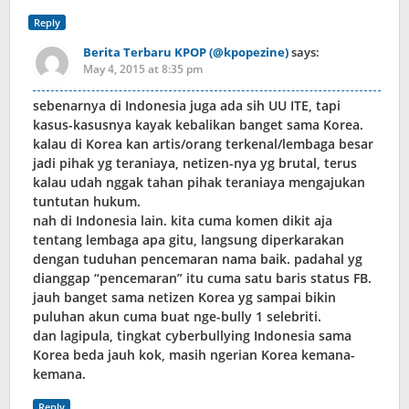
Reply
Berita Terbaru KPOP (@kpopezine)
says:
May 4, 2015 at 8:35 pm
sebenarnya di Indonesia juga ada sih UU ITE, tapi
kasus-kasusnya kayak kebalikan banget sama Korea.
kalau di Korea kan artis/orang terkenal/lembaga besar
jadi pihak yg teraniaya, netizen-nya yg brutal, terus
kalau udah nggak tahan pihak teraniaya mengajukan
tuntutan hukum.
nah di Indonesia lain. kita cuma komen dikit aja
tentang lembaga apa gitu, langsung diperkarakan
dengan tuduhan pencemaran nama baik. padahal yg
dianggap “pencemaran” itu cuma satu baris status FB.
jauh banget sama netizen Korea yg sampai bikin
puluhan akun cuma buat nge-bully 1 selebriti.
dan lagipula, tingkat cyberbullying Indonesia sama
Korea beda jauh kok, masih ngerian Korea kemana-
kemana.
Reply