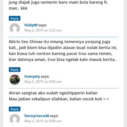
jung diajak juga nemenin baro main bola bareng fc
man.. kkk
Reply
feldy90
says:
May 2, 2015 at 2:22 am
Aktris Seo Shinae itu emang temennya yoojung juga
kali,, Jadi blom bisa dijadiin alasan buat nolak berita ini,
kan biasa tuh nonton bareng pacar trus sama temen,
biar datenya aman, trus bisa ngelak kalo masuk berita..
Reply
itsmysty
says:
May 2, 2015 at 4:56 am
Ahran sangtae aku sudah ngeshipperin kalian
Mau jadian sekalipun silahkan, kalian cocok kok >.<
Reply
fannyriana36
says:
May 2, 2015 at 6:06 am