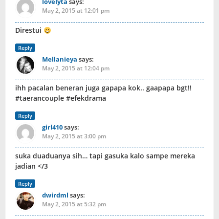
lovelyta
says:
May 2, 2015 at 12:01 pm
Direstui
Reply
Mellanieya
says:
May 2, 2015 at 12:04 pm
ihh pacalan beneran juga gapapa kok.. gaapapa bgt!!
#taerancouple #efekdrama
Reply
girl410
says:
May 2, 2015 at 3:00 pm
suka duaduanya sih… tapi gasuka kalo sampe mereka
jadian </3
Reply
dwirdml
says:
May 2, 2015 at 5:32 pm