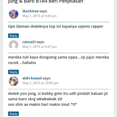
Jung & Baro B1A4 Beri Penjelasan
”
ikachiroo
says:
May 1, 2015 at 9:46 pm
tipe idaman dedeknya top ini kayanya sejenis rapper
Reply
ratna21
says:
May 1, 2015 at 9:47 pm
mereka tuh kaya dongseng sama oppa …tp jujur mereka
cocok …hahaha
Reply
sishi kawaii
says:
May 1, 2015 at 10:09 pm
dedek yoo jung, si bobby gmn itu udh pindah haluan jd
sama baro skrg wkwkwkwk xD
seo shin ae makin hari makin imut *0*
Reply