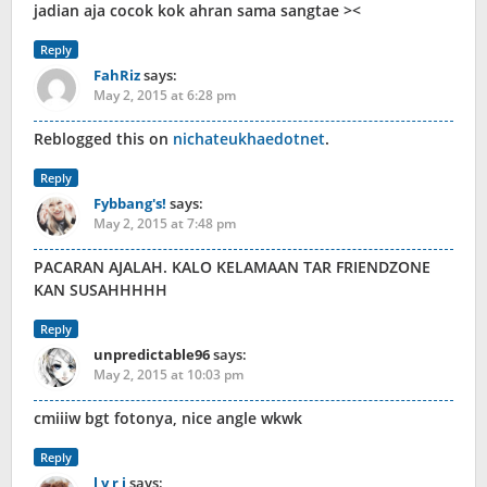
jadian aja cocok kok ahran sama sangtae ><
Reply
FahRiz
says:
May 2, 2015 at 6:28 pm
Reblogged this on
nichateukhaedotnet
.
Reply
Fybbang's!
says:
May 2, 2015 at 7:48 pm
PACARAN AJALAH. KALO KELAMAAN TAR FRIENDZONE
KAN SUSAHHHHH
Reply
unpredictable96
says:
May 2, 2015 at 10:03 pm
cmiiiw bgt fotonya, nice angle wkwk
Reply
l y r i
says: