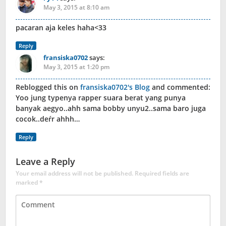
May 3, 2015 at 8:10 am
pacaran aja keles haha<33
Reply
fransiska0702
says:
May 3, 2015 at 1:20 pm
Reblogged this on
fransiska0702's Blog
and commented:
Yoo jung typenya rapper suara berat yang punya
banyak aegyo..ahh sama bobby unyu2..sama baro juga
cocok..deŕr ahhh…
Reply
Leave a Reply
Your email address will not be published.
Required fields are
marked
*