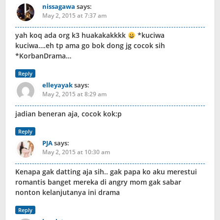
nissagawa
says:
May 2, 2015 at 7:37 am
yah koq ada org k3 huakakakkkk
*kuciwa
kuciwa….eh tp ama go bok dong jg cocok sih
*KorbanDrama…
Reply
elleyayak
says:
May 2, 2015 at 8:29 am
jadian beneran aja, cocok kok:p
Reply
PJA
says:
May 2, 2015 at 10:30 am
Kenapa gak datting aja sih.. gak papa ko aku merestui
romantis banget mereka di angry mom gak sabar
nonton kelanjutanya ini drama
Reply