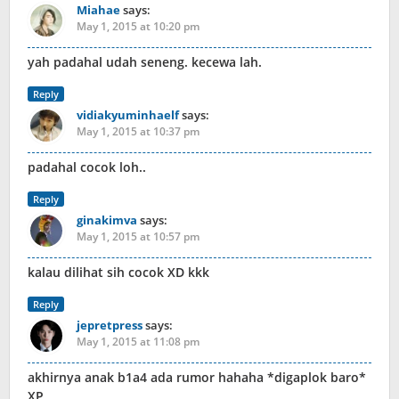
Miahae
says:
May 1, 2015 at 10:20 pm
yah padahal udah seneng. kecewa lah.
Reply
vidiakyuminhaelf
says:
May 1, 2015 at 10:37 pm
padahal cocok loh..
Reply
ginakimva
says:
May 1, 2015 at 10:57 pm
kalau dilihat sih cocok XD kkk
Reply
jepretpress
says:
May 1, 2015 at 11:08 pm
akhirnya anak b1a4 ada rumor hahaha *digaplok baro*
XP