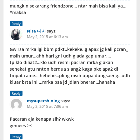
mungkin sekarang friendzone… ntar mah bisa kali ya…
*maksa
Reply
Nisa 니 사
says:
May 2, 2015 at 6:13 am
Gw rsa mrka lgi bbm pdkt..kekeke..g apa2 jg kali pcran,,
mslh umur…ahh hari gni udh g ada gap umur….
tp klo diliat2…klo udh resmi pacran mrka g akan
senekat gtu nnton berdua siang2 kaga pke apa2 di
tmpat rame….hehehe…pling msih oppa dongsaeng…udh
kluar brta ini …mrka bsa jd jdian bneran…hahaha
Reply
mysupershining
says:
May 2, 2015 at 7:06 am
Pacaran aja kenapa sih? wkwk
gemees ><
Reply