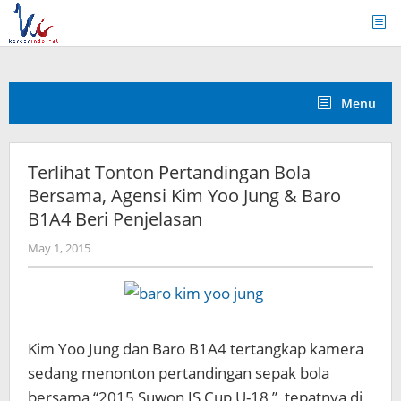
Skip
to
content
Menu
Terlihat Tonton Pertandingan Bola
Bersama, Agensi Kim Yoo Jung & Baro
B1A4 Beri Penjelasan
by
May 1, 2015
Koreanindo
Kim Yoo Jung dan Baro B1A4 tertangkap kamera
sedang menonton pertandingan sepak bola
bersama “2015 Suwon JS Cup U-18 ”, tepatnya di