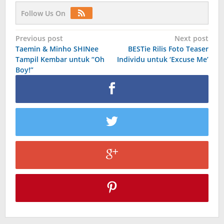
Follow Us On
Post
Previous post
Next post
Taemin & Minho SHINee
BESTie Rilis Foto Teaser
navigation
Tampil Kembar untuk “Oh
Individu untuk ‘Excuse Me’
Boy!”