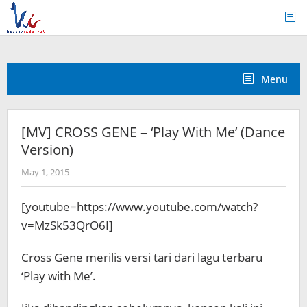
Skip
to
content
Menu
[MV] CROSS GENE – ‘Play With Me’ (Dance
Version)
by
May 1, 2015
Koreanindo
[youtube=https://www.youtube.com/watch?
v=MzSk53QrO6I]
Cross Gene merilis versi tari dari lagu terbaru
‘Play with Me’.