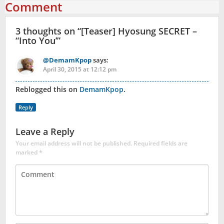
Comment
3 thoughts on “
[Teaser] Hyosung SECRET –
“Into You’
”
@DemamKpop
says:
April 30, 2015 at 12:12 pm
Reblogged this on
DemamKpop
.
Reply
Leave a Reply
Your email address will not be published.
Required fields are
marked
*