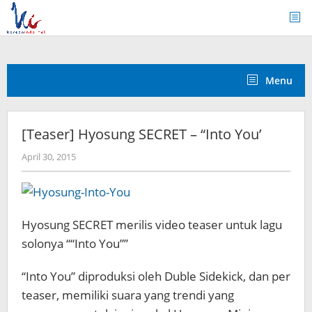
Skip
to
content
Menu
[Teaser] Hyosung SECRET – “Into You’
by
April 30, 2015
Koreanindo
Hyosung SECRET merilis video teaser untuk lagu
solonya ““Into You””
“Into You” diproduksi oleh Duble Sidekick, dan per
teaser, memiliki suara yang trendi yang