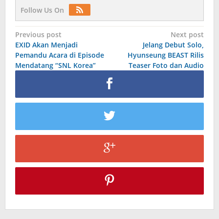
Follow Us On
Post
Previous post
Next post
EXID Akan Menjadi
Jelang Debut Solo,
navigation
Pemandu Acara di Episode
Hyunseung BEAST Rilis
Mendatang “SNL Korea”
Teaser Foto dan Audio