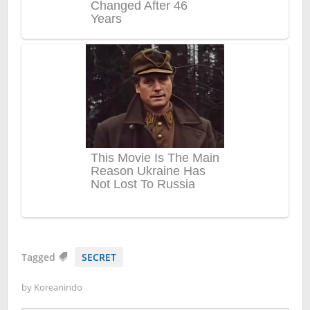
Tagged
SECRET
by
Koreanindo