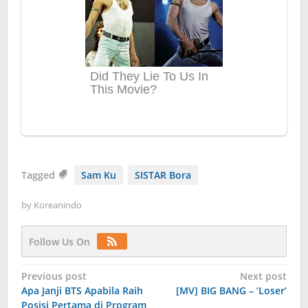
Tagged
Sam Ku
SISTAR Bora
by
Koreanindo
Follow Us On
Post
Previous post
Next post
Apa Janji BTS Apabila Raih
[MV] BIG BANG – ‘Loser’
navigation
Posisi Pertama di Program