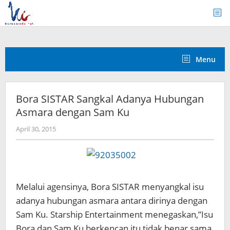
Skip
to
content
Menu
Bora SISTAR Sangkal Adanya Hubungan
Asmara dengan Sam Ku
by
April 30, 2015
Koreanindo
Melalui agensinya, Bora SISTAR menyangkal isu
adanya hubungan asmara antara dirinya dengan
Sam Ku. Starship Entertainment menegaskan,”Isu
Bora dan Sam Ku berkencan itu tidak benar sama