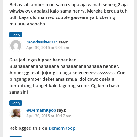
Bebas lah amber mau sama siapa aja w mah seneng2 aja
wkwkwkwk apalagi kalo sama henry. Mereka berdua tuh
udh kaya old married couple gaweannya bickering
muluuu ahahaha
Reply
mondyssi940111
says:
April 30, 2015 at 9:05 am
Gue jadi ngeshipper henber kan.
Buahahahahahahahaha hahahahahahahaha henber.
Amber gg usah jujur gitu juga keleeeeeessssssssss. Gue
bingung amber deket ama smua idol cowok selalu
beruntung banget kalo lagi hug scene. Gg kena bash
sana sini
Reply
@DemamKpop
says:
April 30, 2015 at 10:17 am
Reblogged this on
DemamKpop
.