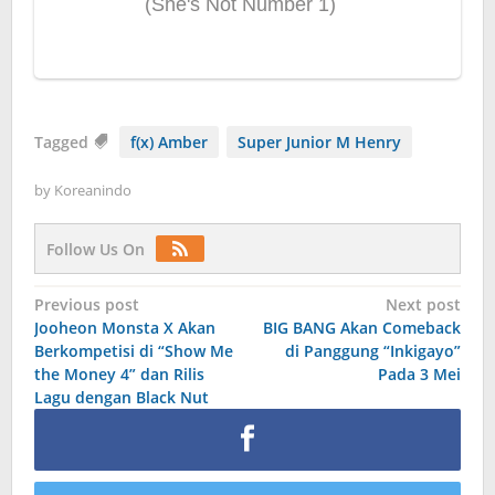
Tagged
f(x) Amber
Super Junior M Henry
by
Koreanindo
Follow Us On
Post
Previous post
Next post
Jooheon Monsta X Akan
BIG BANG Akan Comeback
navigation
Berkompetisi di “Show Me
di Panggung “Inkigayo”
the Money 4” dan Rilis
Pada 3 Mei
Lagu dengan Black Nut