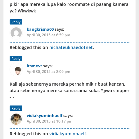
pikir apa mereka lupa kalo roommate di pasang kamera
ya? Wkwkwk
Reply
kangkrisna00
says:
April 30, 2015 at 6:59 pm
Reblogged this on
nichateukhaedotnet
.
Reply
itsmevt
says:
April 30, 2015 at 8:09 pm
Kali aja sebenernya mereka pernah mikir buat kencan,
atau sebenernya mereka sama-sama suka. *jiwa shipper
-_-
Reply
vidiakyuminhaelf
says:
April 30, 2015 at 10:17 pm
Reblogged this on
vidiakyuminhaelf
.