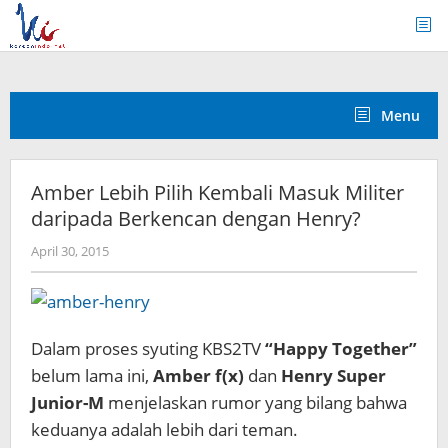
Skip
to
content
Menu
Amber Lebih Pilih Kembali Masuk Militer
daripada Berkencan dengan Henry?
by
April 30, 2015
Koreanindo
Dalam proses syuting KBS2TV
“Happy Together”
belum lama ini,
Amber f(x)
dan
Henry Super
Junior-M
menjelaskan rumor yang bilang bahwa
keduanya adalah lebih dari teman.