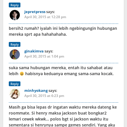
Reply
jepretpress
says:
April 30, 2015 at 12:28 pm
bersih2 rumah? iyalah ini lebih ngebingungin hubungan
mereka sprt apa hahahahaha.
Reply
ginakimva
says:
April 30, 2015 at 1:04 pm
suka sama hubungan mereka, entah itu sahabat atau
lebih
habisnya keduanya emang sama-sama kocak.
Reply
minhyokang
says:
April 30, 2015 at 6:23 pm
Masih ga bisa lepas dr ingatan waktu mereka dateng ke
roommate. Si henry maksa jackson buat bongkar2
lemari cewek wkwk… polos bgt si jackson waktu itu
sementara si henrynya sampe gemes sendiri. Yang aku