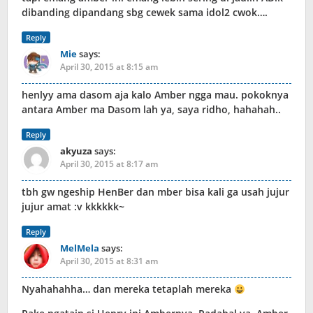
dibanding dipandang sbg cewek sama idol2 cwok….
Reply
Mie
says:
April 30, 2015 at 8:15 am
henlyy ama dasom aja kalo Amber ngga mau. pokoknya
antara Amber ma Dasom lah ya, saya ridho, hahahah..
Reply
akyuza
says:
April 30, 2015 at 8:17 am
tbh gw ngeship HenBer dan mber bisa kali ga usah jujur
jujur amat :v kkkkkk~
Reply
MelMela
says:
April 30, 2015 at 8:31 am
Nyahahahha… dan mereka tetaplah mereka