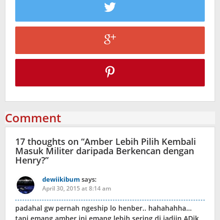
Comment
17 thoughts on “
Amber Lebih Pilih Kembali
Masuk Militer daripada Berkencan dengan
Henry?
”
dewiikibum
says:
April 30, 2015 at 8:14 am
padahal gw pernah ngeship lo henber.. hahahahha…
tapi emang amber ini emang lebih sering di jadiin ADik