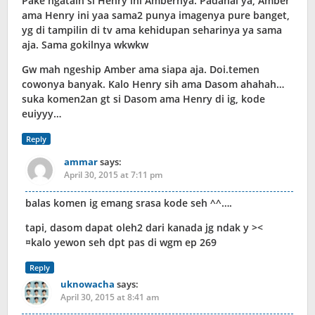
Pake ngatain si Henry ini Ambernya. Padahal ya, Amber
ama Henry ini yaa sama2 punya imagenya pure banget,
yg di tampilin di tv ama kehidupan seharinya ya sama
aja. Sama gokilnya wkwkw
Gw mah ngeship Amber ama siapa aja. Doi.temen
cowonya banyak. Kalo Henry sih ama Dasom ahahah…
suka komen2an gt si Dasom ama Henry di ig, kode
euiyyy…
Reply
ammar
says:
April 30, 2015 at 7:11 pm
balas komen ig emang srasa kode seh ^^….
tapi, dasom dapat oleh2 dari kanada jg ndak y ><
¤kalo yewon seh dpt pas di wgm ep 269
Reply
uknowacha
says:
April 30, 2015 at 8:41 am