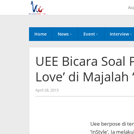
Skip
Au
to
content
Home
News
Event
Interview
UEE Bicara Soal 
Love’ di Majalah ‘
by
April 28, 2015
Koreanindo
Uee berpose di te
‘InStyle’. Ia mela