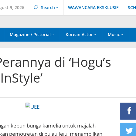
gust 9, 2026
Search
WAWANCARA EKSKLUSIF
SCH
Magazine / Pictorial
Korean Actor
Music
Perannya di ‘Hogu’s
InStyle’
ngah kebun bunga kamelia untuk majalah
kukan pemotretan di pulau Jeju, menampilkan