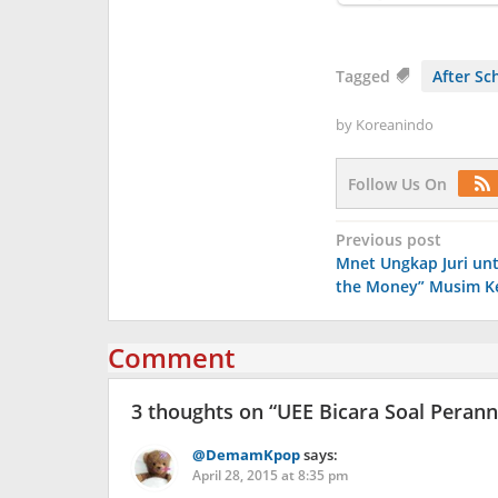
Tagged
After Sc
by
Koreanindo
Follow Us On
Post
Previous post
Mnet Ungkap Juri un
navigation
the Money” Musim K
Comment
3 thoughts on “
UEE Bicara Soal Peranny
@DemamKpop
says:
April 28, 2015 at 8:35 pm