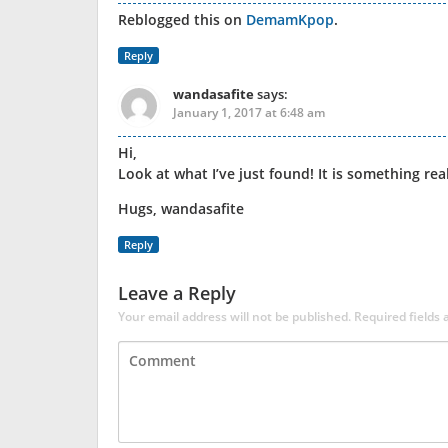
Reblogged this on
DemamKpop
.
Reply
wandasafite
says:
January 1, 2017 at 6:48 am
Hi,
Look at what I’ve just found! It is something re
Hugs, wandasafite
Reply
Leave a Reply
Your email address will not be published.
Required fields