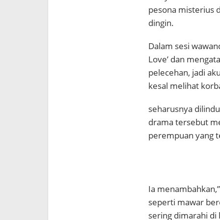
pesona misterius d
dingin.
Dalam sesi wawanca
Love’ dan mengatak
pelecehan, jadi ak
kesal melihat korb
seharusnya dilindu
drama tersebut me
perempuan yang ter
Ia menambahkan,”Pu
seperti mawar berd
sering dimarahi di 