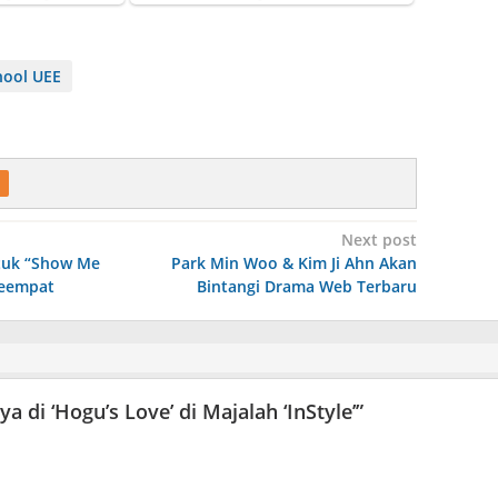
hool UEE
Next post
tuk “Show Me
Park Min Woo & Kim Ji Ahn Akan
eempat
Bintangi Drama Web Terbaru
a di ‘Hogu’s Love’ di Majalah ‘InStyle’
”