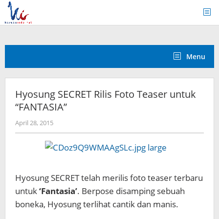
Skip
to
content
Menu
Hyosung SECRET Rilis Foto Teaser untuk
“FANTASIA”
by
April 28, 2015
Koreanindo
Hyosung SECRET telah merilis foto teaser terbaru
untuk
‘Fantasia’
. Berpose disamping sebuah
boneka, Hyosung terlihat cantik dan manis.