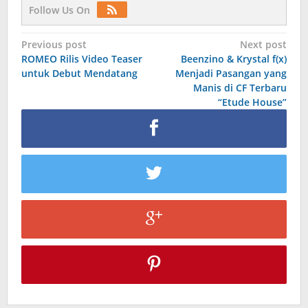
Follow Us On
Post
Previous post
Next post
ROMEO Rilis Video Teaser
Beenzino & Krystal f(x)
navigation
untuk Debut Mendatang
Menjadi Pasangan yang
Manis di CF Terbaru
“Etude House”