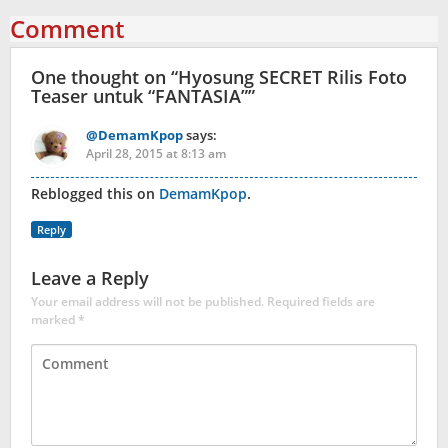
Comment
One thought on “
Hyosung SECRET Rilis Foto
Teaser untuk “FANTASIA”
”
@DemamKpop
says:
April 28, 2015 at 8:13 am
Reblogged this on
DemamKpop
.
Reply
Leave a Reply
Your email address will not be published.
Required fields are
marked
*