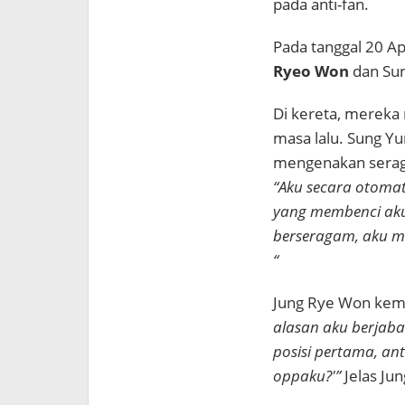
pada anti-fan.
Pada tanggal 20 Apr
Ryeo Won
dan Sun
Di kereta, mereka 
masa lalu. Sung Y
mengenakan serag
“Aku secara otomat
yang membenci aku.
berseragam, aku ma
“
Jung Rye Won kem
alasan aku berjabat
posisi pertama, an
oppaku?'”
Jelas Ju