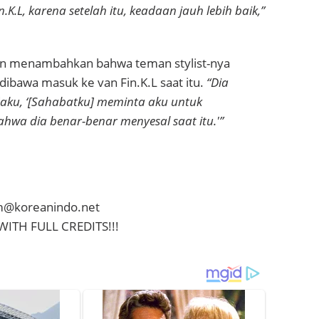
K.L, karena setelah itu, keadaan jauh lebih baik,”
an menambahkan bahwa teman stylist-nya
dibawa masuk ke van Fin.K.L saat itu.
“Dia
ku, ‘[Sahabatku] meminta aku untuk
wa dia benar-benar menyesal saat itu.'”
im@koreanindo.net
WITH FULL CREDITS!!!