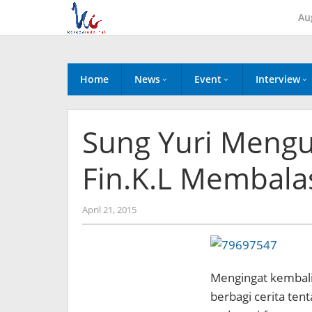
Skip
Au
to
content
Home
News
Event
Interview
Sung Yuri Meng
Fin.K.L Membala
by
April 21, 2015
Koreanindo
Mengingat kembali 
berbagi cerita te