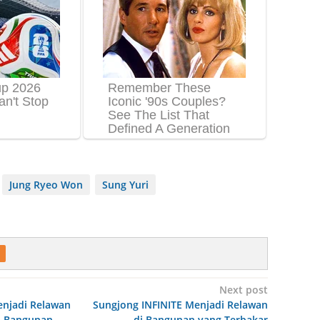
Jung Ryeo Won
Sung Yuri
Next post
enjadi Relawan
Sungjong INFINITE Menjadi Relawan
n Bangunan
di Bangunan yang Terbakar