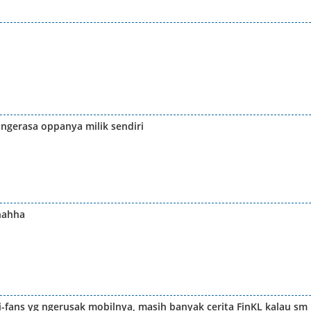
ngerasa oppanya milik sendiri
hahha
i-fans yg ngerusak mobilnya, masih banyak cerita FinKL kalau sm