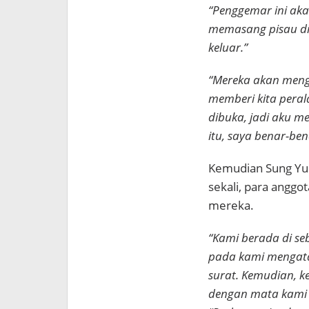
“Penggemar ini aka
memasang pisau di 
keluar.”
“Mereka akan menga
memberi kita peral
dibuka, jadi aku m
itu, saya benar-be
Kemudian Sung Yur
sekali, para anggo
mereka.
“Kami berada di seb
pada kami mengata
surat. Kemudian, 
dengan mata kami di