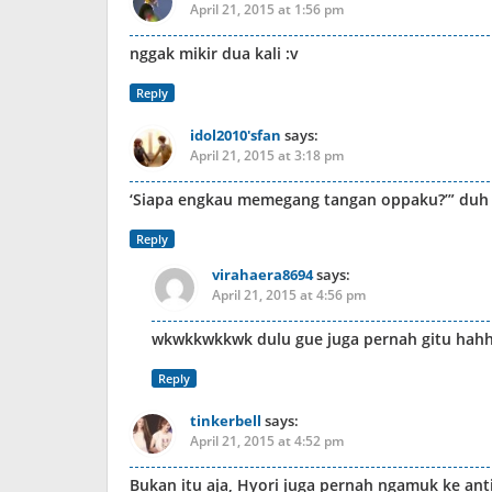
April 21, 2015 at 1:56 pm
nggak mikir dua kali :v
Reply
idol2010'sfan
says:
April 21, 2015 at 3:18 pm
‘Siapa engkau memegang tangan oppaku?’” duh 
Reply
virahaera8694
says:
April 21, 2015 at 4:56 pm
wkwkkwkkwk dulu gue juga pernah gitu hah
Reply
tinkerbell
says:
April 21, 2015 at 4:52 pm
Bukan itu aja, Hyori juga pernah ngamuk ke ant