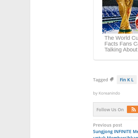
Tagged
Fin K L
by
Koreanindo
Follow Us On
Post
Previous post
Sungjong INFINITE M
navigation
untuk Membersihka