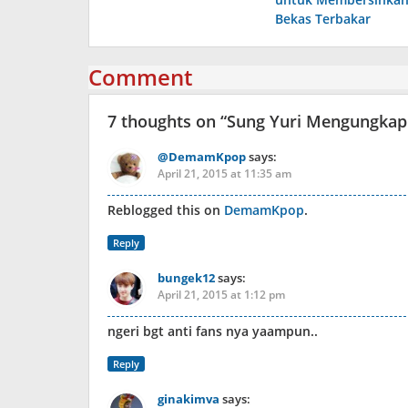
Bekas Terbakar
Comment
7 thoughts on “
Sung Yuri Mengungkap
@DemamKpop
says:
April 21, 2015 at 11:35 am
Reblogged this on
DemamKpop
.
Reply
bungek12
says:
April 21, 2015 at 1:12 pm
ngeri bgt anti fans nya yaampun..
Reply
ginakimva
says: