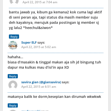
April 22, 2015 at 7:04 am
bantu jawab ya, kibum ga kemana2 kok cuma lagi aktif
di seni peran aja, tapi status dia masih member suju
deh kayaknya, merujuk pada postingan ig member sj
yg lalu2 *heechul&siwon*
Reply
Super ELF
says:
April 22, 2015 at 5:02 am
hahaha…
biasa d’masakin & tinggal makan aja sih jd bingung tuh
dapur ma kulkas mau d’isi’in apa XD
Reply
savira gian (@giansavira)
says:
April 22, 2015 at 6:51 am
makanya balik ke dorm,kesepian kan dirumah wkwkwk
Reply