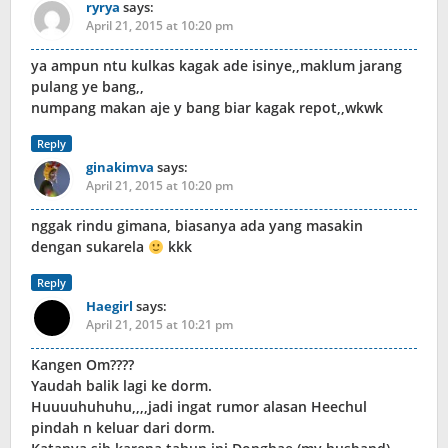
ryrya
says:
April 21, 2015 at 10:20 pm
ya ampun ntu kulkas kagak ade isinye,,maklum jarang
pulang ye bang,,
numpang makan aje y bang biar kagak repot,,wkwk
Reply
ginakimva
says:
April 21, 2015 at 10:20 pm
nggak rindu gimana, biasanya ada yang masakin
dengan sukarela
kkk
Reply
Haegirl
says:
April 21, 2015 at 10:21 pm
Kangen Om????
Yaudah balik lagi ke dorm.
Huuuuhuhuhu,,,,jadi ingat rumor alasan Heechul
pindah n keluar dari dorm.