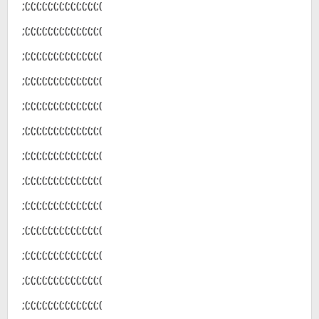
;(;(;(;(;(;(;(;(;(;(;(;(;(;(
;(;(;(;(;(;(;(;(;(;(;(;(;(;(
;(;(;(;(;(;(;(;(;(;(;(;(;(;(
;(;(;(;(;(;(;(;(;(;(;(;(;(;(
;(;(;(;(;(;(;(;(;(;(;(;(;(;(
;(;(;(;(;(;(;(;(;(;(;(;(;(;(
;(;(;(;(;(;(;(;(;(;(;(;(;(;(
;(;(;(;(;(;(;(;(;(;(;(;(;(;(
;(;(;(;(;(;(;(;(;(;(;(;(;(;(
;(;(;(;(;(;(;(;(;(;(;(;(;(;(
;(;(;(;(;(;(;(;(;(;(;(;(;(;(
;(;(;(;(;(;(;(;(;(;(;(;(;(;(
;(;(;(;(;(;(;(;(;(;(;(;(;(;(