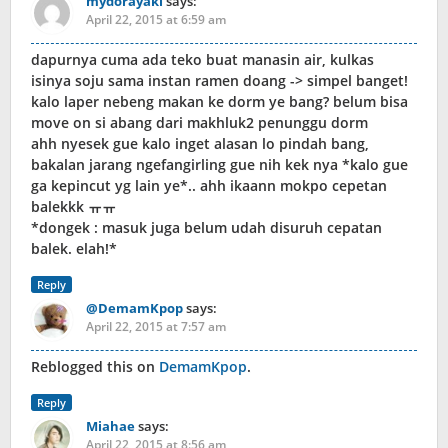
mydorayaki
says:
April 22, 2015 at 6:59 am
dapurnya cuma ada teko buat manasin air, kulkas
isinya soju sama instan ramen doang -> simpel banget!
kalo laper nebeng makan ke dorm ye bang? belum bisa
move on si abang dari makhluk2 penunggu dorm
ahh nyesek gue kalo inget alasan lo pindah bang,
bakalan jarang ngefangirling gue nih kek nya *kalo gue
ga kepincut yg lain ye*.. ahh ikaann mokpo cepetan
balekkk ㅠㅠ
*dongek : masuk juga belum udah disuruh cepatan
balek. elah!*
Reply
@DemamKpop
says:
April 22, 2015 at 7:57 am
Reblogged this on
DemamKpop
.
Reply
Miahae
says:
April 22, 2015 at 8:56 am