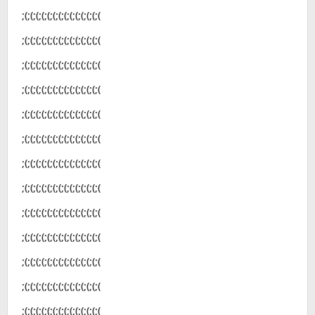
;(;(;(;(;(;(;(;(;(;(;(;(;(;(
;(;(;(;(;(;(;(;(;(;(;(;(;(;(
;(;(;(;(;(;(;(;(;(;(;(;(;(;(
;(;(;(;(;(;(;(;(;(;(;(;(;(;(
;(;(;(;(;(;(;(;(;(;(;(;(;(;(
;(;(;(;(;(;(;(;(;(;(;(;(;(;(
;(;(;(;(;(;(;(;(;(;(;(;(;(;(
;(;(;(;(;(;(;(;(;(;(;(;(;(;(
;(;(;(;(;(;(;(;(;(;(;(;(;(;(
;(;(;(;(;(;(;(;(;(;(;(;(;(;(
;(;(;(;(;(;(;(;(;(;(;(;(;(;(
;(;(;(;(;(;(;(;(;(;(;(;(;(;(
;(;(;(;(;(;(;(;(;(;(;(;(;(;(