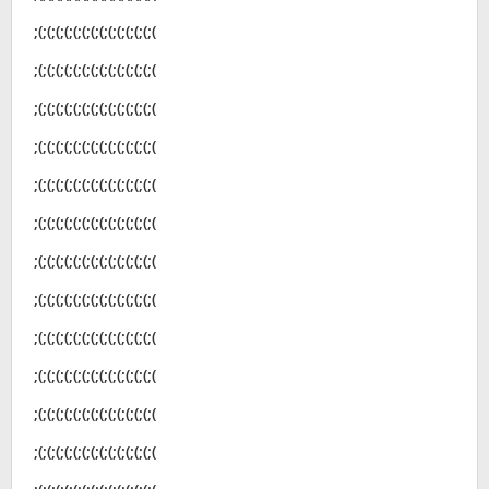
;(;(;(;(;(;(;(;(;(;(;(;(;(;(
;(;(;(;(;(;(;(;(;(;(;(;(;(;(
;(;(;(;(;(;(;(;(;(;(;(;(;(;(
;(;(;(;(;(;(;(;(;(;(;(;(;(;(
;(;(;(;(;(;(;(;(;(;(;(;(;(;(
;(;(;(;(;(;(;(;(;(;(;(;(;(;(
;(;(;(;(;(;(;(;(;(;(;(;(;(;(
;(;(;(;(;(;(;(;(;(;(;(;(;(;(
;(;(;(;(;(;(;(;(;(;(;(;(;(;(
;(;(;(;(;(;(;(;(;(;(;(;(;(;(
;(;(;(;(;(;(;(;(;(;(;(;(;(;(
;(;(;(;(;(;(;(;(;(;(;(;(;(;(