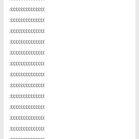
;(;(;(;(;(;(;(;(;(;(;(;(;(;(
;(;(;(;(;(;(;(;(;(;(;(;(;(;(
;(;(;(;(;(;(;(;(;(;(;(;(;(;(
;(;(;(;(;(;(;(;(;(;(;(;(;(;(
;(;(;(;(;(;(;(;(;(;(;(;(;(;(
;(;(;(;(;(;(;(;(;(;(;(;(;(;(
;(;(;(;(;(;(;(;(;(;(;(;(;(;(
;(;(;(;(;(;(;(;(;(;(;(;(;(;(
;(;(;(;(;(;(;(;(;(;(;(;(;(;(
;(;(;(;(;(;(;(;(;(;(;(;(;(;(
;(;(;(;(;(;(;(;(;(;(;(;(;(;(
;(;(;(;(;(;(;(;(;(;(;(;(;(;(