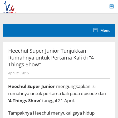
Skip
to
content
Menu
Heechul Super Junior Tunjukkan
Rumahnya untuk Pertama Kali di “4
Things Show”
by
April 21, 2015
Koreanindo
Heechul Super Junior
mengungkapkan isi
rumahnya untuk pertama kali pada episode dari
‘
4 Things Show
‘ tanggal 21 April.
Tampaknya Heechul menyukai gaya hidup