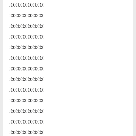
;(;(;(;(;(;(;(;(;(;(;(;(;(;(
;(;(;(;(;(;(;(;(;(;(;(;(;(;(
;(;(;(;(;(;(;(;(;(;(;(;(;(;(
;(;(;(;(;(;(;(;(;(;(;(;(;(;(
;(;(;(;(;(;(;(;(;(;(;(;(;(;(
;(;(;(;(;(;(;(;(;(;(;(;(;(;(
;(;(;(;(;(;(;(;(;(;(;(;(;(;(
;(;(;(;(;(;(;(;(;(;(;(;(;(;(
;(;(;(;(;(;(;(;(;(;(;(;(;(;(
;(;(;(;(;(;(;(;(;(;(;(;(;(;(
;(;(;(;(;(;(;(;(;(;(;(;(;(;(
;(;(;(;(;(;(;(;(;(;(;(;(;(;(
;(;(;(;(;(;(;(;(;(;(;(;(;(;(