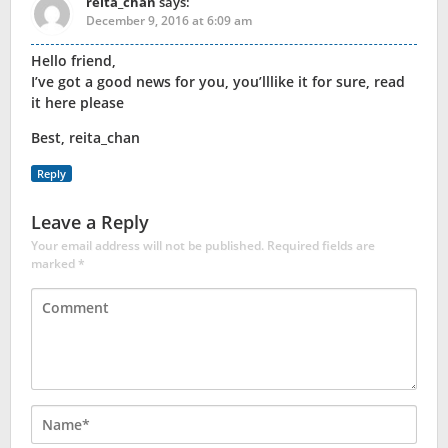
reita_chan
says:
December 9, 2016 at 6:09 am
Hello friend,
I’ve got a good news for you, you’lllike it for sure, read
it here please
Best, reita_chan
Reply
Leave a Reply
Your email address will not be published.
Required fields are
marked
*