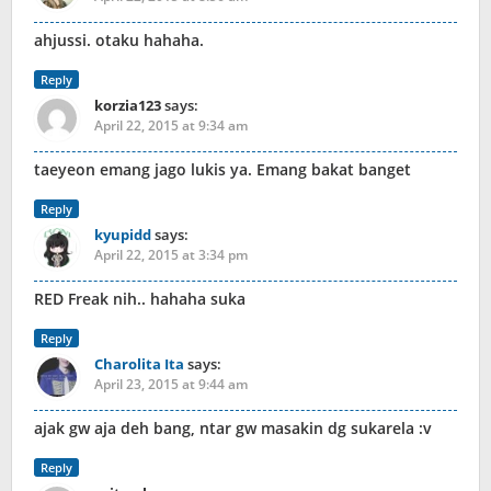
ahjussi. otaku hahaha.
Reply
korzia123
says:
April 22, 2015 at 9:34 am
taeyeon emang jago lukis ya. Emang bakat banget
Reply
kyupidd
says:
April 22, 2015 at 3:34 pm
RED Freak nih.. hahaha suka
Reply
Charolita Ita
says:
April 23, 2015 at 9:44 am
ajak gw aja deh bang, ntar gw masakin dg sukarela :v
Reply