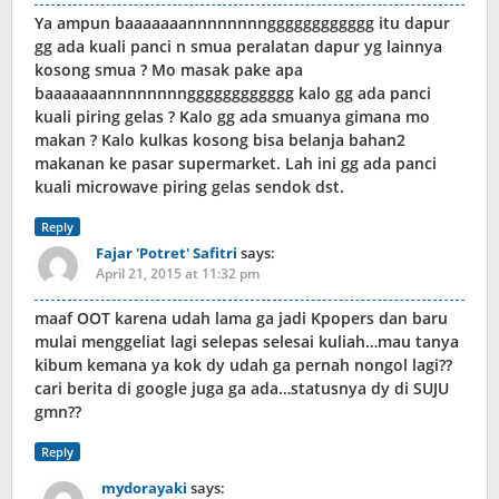
Ya ampun baaaaaaannnnnnnngggggggggggg itu dapur
gg ada kuali panci n smua peralatan dapur yg lainnya
kosong smua ? Mo masak pake apa
baaaaaaannnnnnnngggggggggggg kalo gg ada panci
kuali piring gelas ? Kalo gg ada smuanya gimana mo
makan ? Kalo kulkas kosong bisa belanja bahan2
makanan ke pasar supermarket. Lah ini gg ada panci
kuali microwave piring gelas sendok dst.
Reply
Fajar 'Potret' Safitri
says:
April 21, 2015 at 11:32 pm
maaf OOT karena udah lama ga jadi Kpopers dan baru
mulai menggeliat lagi selepas selesai kuliah…mau tanya
kibum kemana ya kok dy udah ga pernah nongol lagi??
cari berita di google juga ga ada…statusnya dy di SUJU
gmn??
Reply
mydorayaki
says: