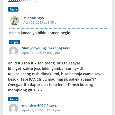
;(;(;(;(;(;(;(;(;(;(;(;(;(;(
Reply
Miahae
says:
April 22, 2015 at 8:55 am
masih jaman ya bikin komen begini.
Reply
Shin Jooyoung (mrs cho)
says:
April 21, 2015 at 10:29 pm
oh jd itu toh lukisan taeng, bru tau saya!
Jd inget waktu jess bikin gambar sunny~ :3
Kulkas ksong msh dimaklumi, bisa belanja (sama saya)
besok! Tapi PANCI? Lu mau masak pakek apaan???
Omegat, itu dapur apa toko lemari? msh kosong
momplong gitu~ -_-
Reply
mondyssi940111
says:
April 21, 2015 at 11:14 pm