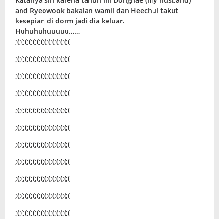
Katanya sih karena tahun ini Donghae (my husband)
and Ryeowook bakalan wamil dan Heechul takut
kesepian di dorm jadi dia keluar.
Huhuhuhuuuuu……
;(;(;(;(;(;(;(;(;(;(;(;(;(;(
;(;(;(;(;(;(;(;(;(;(;(;(;(;(
;(;(;(;(;(;(;(;(;(;(;(;(;(;(
;(;(;(;(;(;(;(;(;(;(;(;(;(;(
;(;(;(;(;(;(;(;(;(;(;(;(;(;(
;(;(;(;(;(;(;(;(;(;(;(;(;(;(
;(;(;(;(;(;(;(;(;(;(;(;(;(;(
;(;(;(;(;(;(;(;(;(;(;(;(;(;(
;(;(;(;(;(;(;(;(;(;(;(;(;(;(
;(;(;(;(;(;(;(;(;(;(;(;(;(;(
;(;(;(;(;(;(;(;(;(;(;(;(;(;(