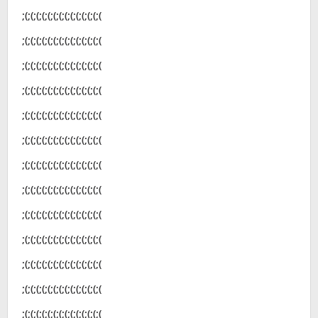
;(;(;(;(;(;(;(;(;(;(;(;(;(;(
;(;(;(;(;(;(;(;(;(;(;(;(;(;(
;(;(;(;(;(;(;(;(;(;(;(;(;(;(
;(;(;(;(;(;(;(;(;(;(;(;(;(;(
;(;(;(;(;(;(;(;(;(;(;(;(;(;(
;(;(;(;(;(;(;(;(;(;(;(;(;(;(
;(;(;(;(;(;(;(;(;(;(;(;(;(;(
;(;(;(;(;(;(;(;(;(;(;(;(;(;(
;(;(;(;(;(;(;(;(;(;(;(;(;(;(
;(;(;(;(;(;(;(;(;(;(;(;(;(;(
;(;(;(;(;(;(;(;(;(;(;(;(;(;(
;(;(;(;(;(;(;(;(;(;(;(;(;(;(
;(;(;(;(;(;(;(;(;(;(;(;(;(;(