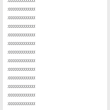
;(;(;(;(;(;(;(;(;(;(;(;(;(;(
;(;(;(;(;(;(;(;(;(;(;(;(;(;(
;(;(;(;(;(;(;(;(;(;(;(;(;(;(
;(;(;(;(;(;(;(;(;(;(;(;(;(;(
;(;(;(;(;(;(;(;(;(;(;(;(;(;(
;(;(;(;(;(;(;(;(;(;(;(;(;(;(
;(;(;(;(;(;(;(;(;(;(;(;(;(;(
;(;(;(;(;(;(;(;(;(;(;(;(;(;(
;(;(;(;(;(;(;(;(;(;(;(;(;(;(
;(;(;(;(;(;(;(;(;(;(;(;(;(;(
;(;(;(;(;(;(;(;(;(;(;(;(;(;(
;(;(;(;(;(;(;(;(;(;(;(;(;(;(
;(;(;(;(;(;(;(;(;(;(;(;(;(;(