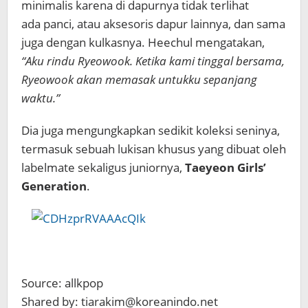
minimalis karena di dapurnya tidak terlihat
ada panci, atau aksesoris dapur lainnya, dan sama
juga dengan kulkasnya. Heechul mengatakan,
“Aku rindu Ryeowook. Ketika kami tinggal bersama,
Ryeowook akan memasak untukku sepanjang
waktu.”
Dia juga mengungkapkan sedikit koleksi seninya,
termasuk sebuah lukisan khusus yang dibuat oleh
labelmate sekaligus juniornya,
Taeyeon Girls’
Generation
.
Source: allkpop
Shared by: tiarakim@koreanindo.net