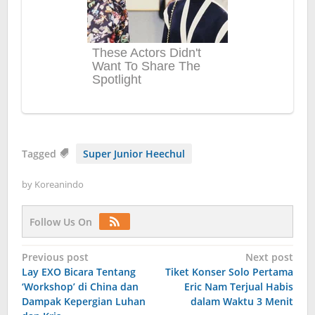
Tagged
Super Junior Heechul
by
Koreanindo
Follow Us On
Post
Previous post
Next post
Lay EXO Bicara Tentang
Tiket Konser Solo Pertama
navigation
‘Workshop’ di China dan
Eric Nam Terjual Habis
Dampak Kepergian Luhan
dalam Waktu 3 Menit