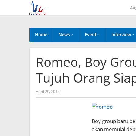
Skip
Au
to
content
Home
News
Event
Interview
Romeo, Boy Gro
Tujuh Orang Sia
by
April 20, 2015
Koreanindo
Boy group baru be
akan memulai debu