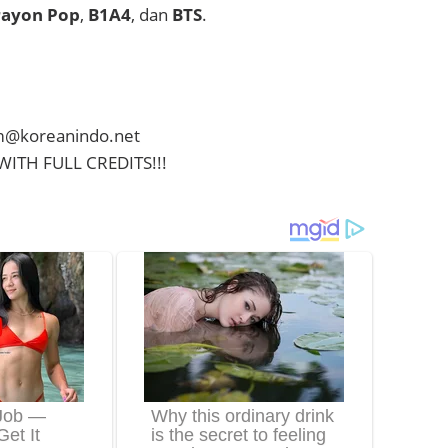
rayon Pop
,
B1A4
, dan
BTS
.
im@koreanindo.net
WITH FULL CREDITS!!!