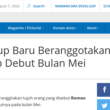
gust 7, 2026
Search
WAWANCARA EKSKLUSIF
SCH
Magazine / Pictorial
Korean Actor
Music
up Baru Beranggotaka
p Debut Bulan Mei
ranggitakan tujuh orang yang disebut
Romeo
tnya pada bulan Mei.