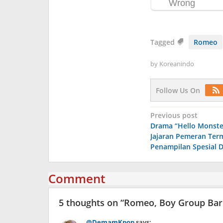
Tagged
Romeo
by
Koreanindo
Follow Us On
Post
Previous post
Drama “Hello Monste
navigation
Jajaran Pemeran Ter
Penampilan Spesial 
Comment
5 thoughts on “
Romeo, Boy Group Baru
@DemamKpop
says: