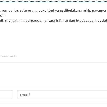
st romeo, trs satu orang pake topi yang dibelakang mirip gayanya
yun.
ts. aih mungkin ini perpaduan antara infinite dan bts /apabanget da
 are marked
*