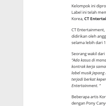
Kelompok ini dipro
Label ini telah m
Korea,
CT Entert
CT Entertainment,
didirikan oleh angg
selama lebih dari 
Seorang wakil dar
“Ada kasus di man
kontrak kerja sama
label musik Jepang
terjadi berkat kep
Entertainment. “
Beberapa artis Kor
dengan Pony Canyo