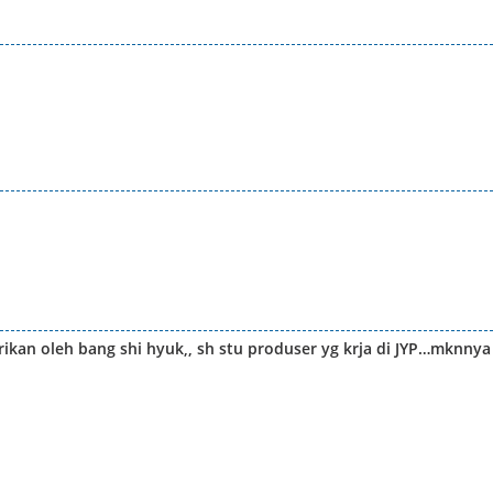
idirikan oleh bang shi hyuk,, sh stu produser yg krja di JYP…mknnya