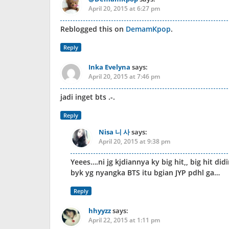
April 20, 2015 at 6:27 pm
Reblogged this on
DemamKpop
.
Reply
Inka Evelyna
says:
April 20, 2015 at 7:46 pm
jadi inget bts .-.
Reply
Nisa 니 사
says:
April 20, 2015 at 9:38 pm
Yeees….ni jg kjdiannya ky big hit,, big hit d
byk yg nyangka BTS itu bgian JYP pdhl ga…
Reply
hhyyzz
says:
April 22, 2015 at 1:11 pm