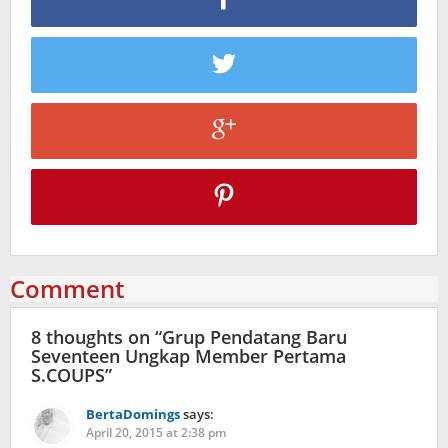
Comment
8 thoughts on “
Grup Pendatang Baru
Seventeen Ungkap Member Pertama
S.COUPS
”
BertaDomings
says:
April 20, 2015 at 2:38 pm