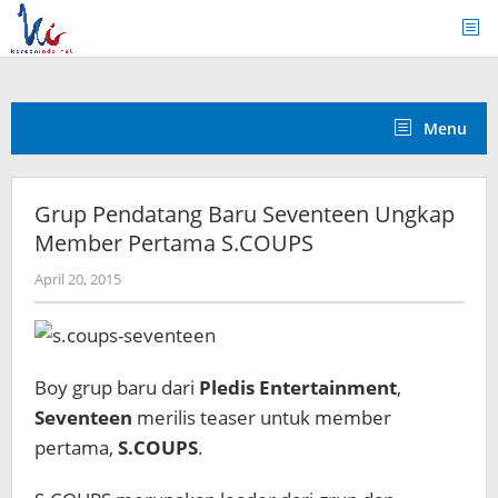
Skip
to
content
Menu
Grup Pendatang Baru Seventeen Ungkap
Member Pertama S.COUPS
by
April 20, 2015
Koreanindo
Boy grup baru dari
Pledis Entertainment
,
Seventeen
merilis teaser untuk member
pertama,
S.COUPS
.