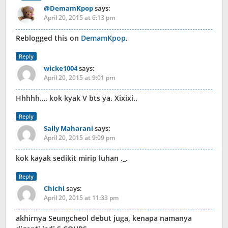
@DemamKpop
says:
April 20, 2015 at 6:13 pm
Reblogged this on
DemamKpop
.
Reply
wicke1004
says:
April 20, 2015 at 9:01 pm
Hhhhh…. kok kyak V bts ya. Xixixi..
Reply
Sally Maharani
says:
April 20, 2015 at 9:09 pm
kok kayak sedikit mirip luhan ._.
Reply
Chichi
says:
April 20, 2015 at 11:33 pm
akhirnya Seungcheol debut juga, kenapa namanya