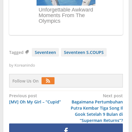
Tagged
Seventeen
Seventeen S.COUPS
by
Koreanindo
Follow Us On
Post
Previous post
Next post
[MV] Oh My Girl – “Cupid”
Bagaimana Pertumbuhan
navigation
Putra Kembar Tiga Song Il
Gook Setelah 9 Bulan di
“Superman Returns”?