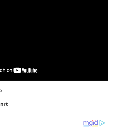
o
nrt