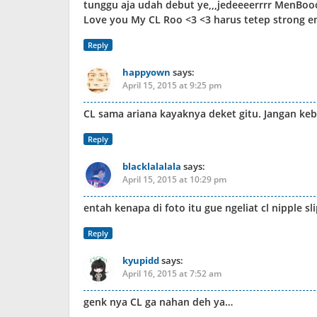
tunggu aja udah debut ye,,,jedeeeerrrr MenBoo
Love you My CL Roo <3 <3 harus tetep strong en
Reply
happyown
says:
April 15, 2015 at 9:25 pm
CL sama ariana kayaknya deket gitu. Jangan ke
Reply
blacklalalala
says:
April 15, 2015 at 10:29 pm
entah kenapa di foto itu gue ngeliat cl nipple sl
Reply
kyupidd
says:
April 16, 2015 at 7:52 am
genk nya CL ga nahan deh ya…