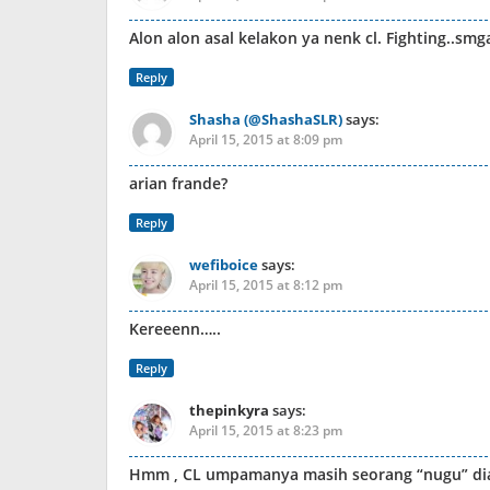
Alon alon asal kelakon ya nenk cl. Fighting..sm
Reply
Shasha (@ShashaSLR)
says:
April 15, 2015 at 8:09 pm
arian frande?
Reply
wefiboice
says:
April 15, 2015 at 8:12 pm
Kereeenn…..
Reply
thepinkyra
says:
April 15, 2015 at 8:23 pm
Hmm , CL umpamanya masih seorang “nugu” dia