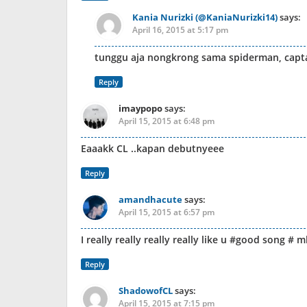
Kania Nurizki (@KaniaNurizki14)
says:
April 16, 2015 at 5:17 pm
tunggu aja nongkrong sama spiderman, captai
Reply
imaypopo
says:
April 15, 2015 at 6:48 pm
Eaaakk CL ..kapan debutnyeee
Reply
amandhacute
says:
April 15, 2015 at 6:57 pm
I really really really really like u #good song #
Reply
ShadowofCL
says:
April 15, 2015 at 7:15 pm