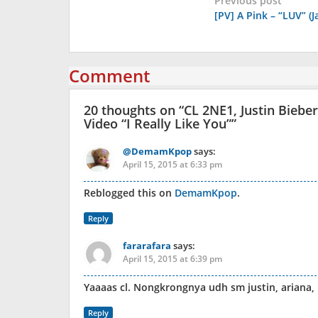
Post
Previous post
[PV] A Pink – “LUV” (
navigation
Comment
20 thoughts on “
CL 2NE1, Justin Biebe
Video “I Really Like You”
”
@DemamKpop
says:
April 15, 2015 at 6:33 pm
Reblogged this on
DemamKpop
.
Reply
fararafara
says:
April 15, 2015 at 6:39 pm
Yaaaas cl. Nongkrongnya udh sm justin, ariana,
Reply