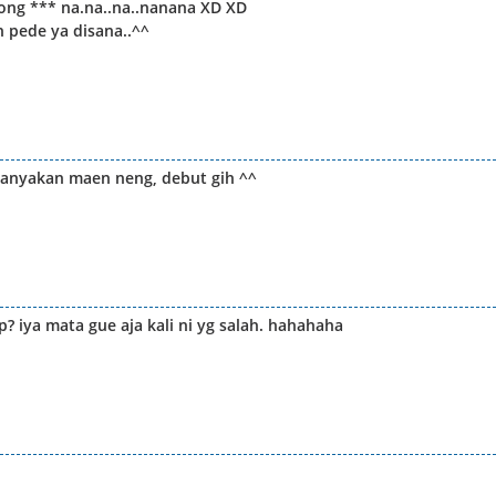
ong *** na.na..na..nanana XD XD
 pede ya disana..^^
banyakan maen neng, debut gih ^^
ip? iya mata gue aja kali ni yg salah. hahahaha