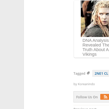
Tagged
2NE1 CL
by
Koreanindo
Follow Us On