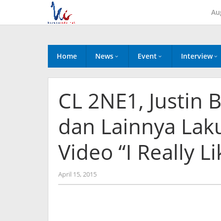
Skip
Au
to
content
Home
News
Event
Interview
CL 2NE1, Justin 
dan Lainnya Laku
Video “I Really L
by
April 15, 2015
Koreanindo