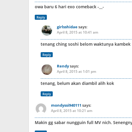
owa baru 6 hari exo comeback -__-
Reply
girlsshidae
says:
April 8, 2015 at 10:41 am
tenang ching soshi belom waktunya kambek ko
Reply
Rendy
says:
April 8, 2015 at 1:01 pm
tenang, belum akan diambil alih kok
Reply
mondyssi940111
says:
April 8, 2015 at 10:21 am
Makin gg sabar nungguin full MV nich. Seneng