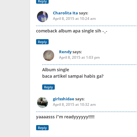
Reply
Charolita Ita
says:
April 8, 2015 at 10:24 am
comeback album apa single sih -_-
Reply
Rendy
says:
April 8, 2015 at 1:03 pm
Album single
baca artikel sampai habis ga?
Reply
girlsshidae
says:
April 8, 2015 at 10:32 am
yaaaasss i”m readyyyyyy!!!!!
Reply