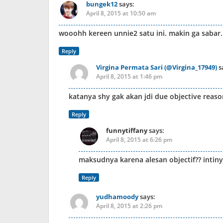
bungek12
says:
April 8, 2015 at 10:50 am
wooohh kereen unnie2 satu ini. makin ga sabar
Reply
Virgina Permata Sari (@Virgina_17949)
s
April 8, 2015 at 1:46 pm
katanya shy gak akan jdi due objective reas
Reply
funnytiffany
says:
April 8, 2015 at 6:26 pm
maksudnya karena alesan objectif?? intinya
Reply
yudhamoody
says:
April 8, 2015 at 2:26 pm