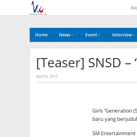
Skip
Au
to
content
Home
News
Event
Interview
[Teaser] SNSD – 
by
April 8, 2015
Koreanindo
Girls ‘Generation (
baru yang berjudu
SM Entertainment 