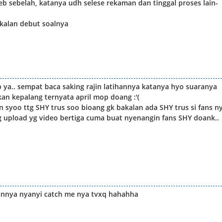
eb sebelah, katanya udh selese rekaman dan tinggal proses lain-
akalan debut soalnya
 ya.. sempat baca saking rajin latihannya katanya hyo suaranya
an kepalang ternyata april mop doang :'(
in syoo ttg SHY trus soo bioang gk bakalan ada SHY trus si fans n
 upload yg video bertiga cuma buat nyenangin fans SHY doank..
usinnya nyanyi catch me nya tvxq hahahha