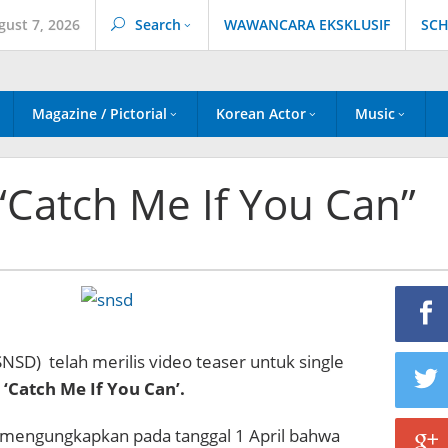
gust 7, 2026
Search
WAWANCARA EKSKLUSIF
SCH
Magazine / Pictorial
Korean Actor
Music
“Catch Me If You Can”
SNSD) telah merilis video teaser untuk single
l
‘Catch Me If You Can’.
mengungkapkan pada tanggal 1 April bahwa