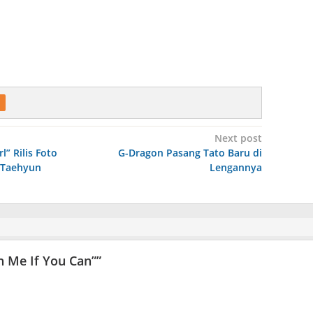
Next post
l” Rilis Foto
G-Dragon Pasang Tato Baru di
 Taehyun
Lengannya
h Me If You Can”
”