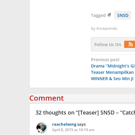
Tagged
SNSD
by
Koreanindo
Follow Us On
Post
Previous post
Drama “Midnight’s Gir
navigation
Teaser Menampilkan
WINNER & Seo Min Ji
Comment
32 thoughts on “
[Teaser] SNSD – “Catc
raachelsong
says:
April 8, 2015 at 10:19 am