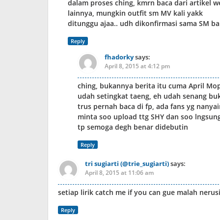
dalam proses ching, kmrn baca dari artikel w
lainnya, mungkin outfit sm MV kali yakk
ditunggu ajaa.. udh dikonfirmasi sama SM b
Reply
fhadorky
says:
April 8, 2015 at 4:12 pm
ching, bukannya berita itu cuma April Mop
udah setingkat taeng, eh udah senang buk
trus pernah baca di fp, ada fans yg nanya
minta soo upload ttg SHY dan soo lngsung
tp semoga degh benar didebutin
Reply
tri sugiarti (@trie_sugiarti)
says:
April 8, 2015 at 11:06 am
setiap lirik catch me if you can gue malah ner
Reply