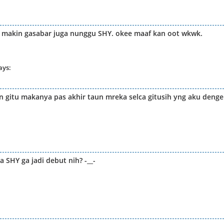
. makin gasabar juga nunggu SHY. okee maaf kan oot wkwk.
ays:
on gitu makanya pas akhir taun mreka selca gitusih yng aku denge
 SHY ga jadi debut nih? -__-