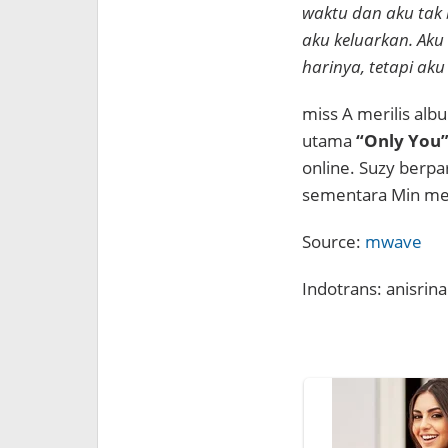
waktu dan aku tak 
aku keluarkan. Aku
harinya, tetapi aku
miss A merilis alb
utama
“Only You
online. Suzy berpar
sementara Min menu
Source:
mwave
Indotrans: anisrina