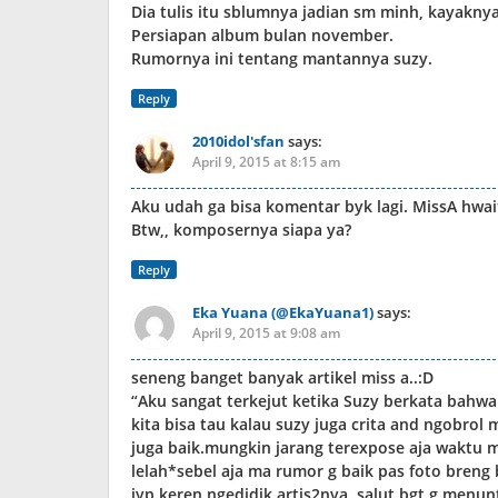
Dia tulis itu sblumnya jadian sm minh, kayakny
Persiapan album bulan november.
Rumornya ini tentang mantannya suzy.
Reply
2010idol'sfan
says:
April 9, 2015 at 8:15 am
Aku udah ga bisa komentar byk lagi. MissA hwai
Btw,, komposernya siapa ya?
Reply
Eka Yuana (@EkaYuana1)
says:
April 9, 2015 at 9:08 am
seneng banget banyak artikel miss a..:D
“Aku sangat terkejut ketika Suzy berkata bahwa i
kita bisa tau kalau suzy juga crita and ngobrol
juga baik.mungkin jarang terexpose aja waktu 
lelah*sebel aja ma rumor g baik pas foto breng
jyp keren ngedidik artis2nya, salut bgt.g men