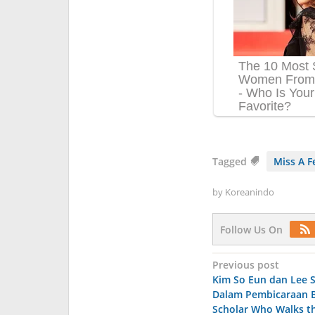
Tagged
Miss A F
by
Koreanindo
Follow Us On
Post
Previous post
Kim So Eun dan Lee 
navigation
Dalam Pembicaraan B
Scholar Who Walks t