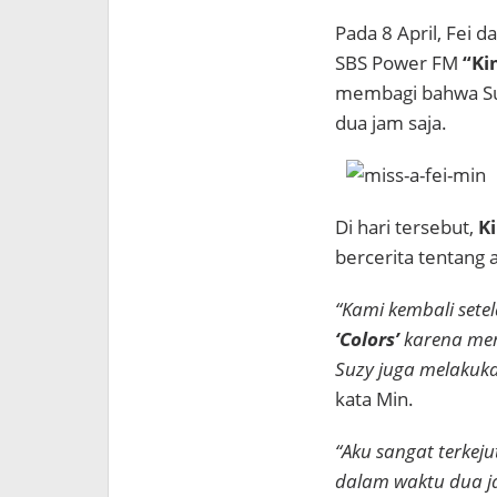
Pada 8 April, Fei d
SBS Power FM
“Ki
membagi bahwa Suz
dua jam saja.
Di hari tersebut,
K
bercerita tentang
“Kami kembali setel
‘Colors’
karena mem
Suzy juga melakukan
kata Min.
“Aku sangat terkeju
dalam waktu dua j