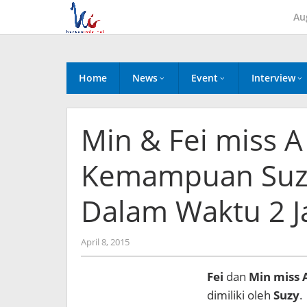
Skip
Au
to
content
Home
News
Event
Interview
Min & Fei miss 
Kemampuan Suzy 
Dalam Waktu 2 
by
April 8, 2015
Koreanindo
Fei
dan
Min miss 
dimiliki oleh
Suzy
.