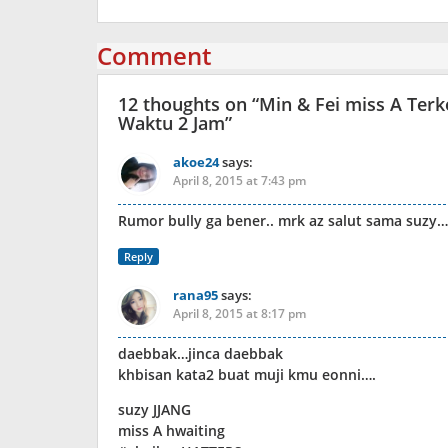
Comment
12 thoughts on “
Min & Fei miss A Ter
Waktu 2 Jam
”
akoe24
says:
April 8, 2015 at 7:43 pm
Rumor bully ga bener.. mrk az salut sama suzy… 
Reply
rana95
says:
April 8, 2015 at 8:17 pm
daebbak…jinca daebbak
khbisan kata2 buat muji kmu eonni….
suzy JJANG
miss A hwaiting