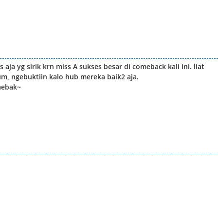
aja yg sirik krn miss A sukses besar di comeback kali ini. liat
um, ngebuktiin kalo hub mereka baik2 aja.
aebak~