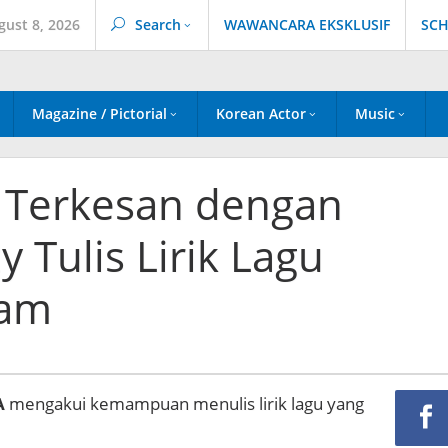
gust 8, 2026
Search
WAWANCARA EKSKLUSIF
SCH
Magazine / Pictorial
Korean Actor
Music
A Terkesan dengan
Tulis Lirik Lagu
Jam
A
mengakui kemampuan menulis lirik lagu yang