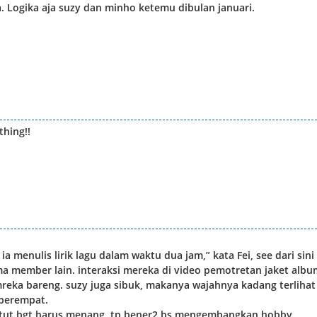
a. Logika aja suzy dan minho ketemu dibulan januari.
thing!!
a menulis lirik lagu dalam waktu dua jam,” kata Fei, see dari sini
 ma member lain. interaksi mereka di video pemotretan jaket albu
mreka bareng. suzy juga sibuk, makanya wajahnya kadang terlihat
 berempat.
untut bgt harus menang, tp bener2 bs mengembangkan hobby,