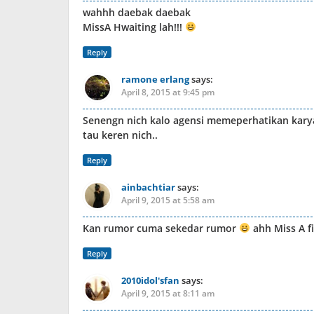
wahhh daebak daebak
MissA Hwaiting lah!!!
Reply
ramone erlang
says:
April 8, 2015 at 9:45 pm
Senengn nich kalo agensi memeperhatikan karya
tau keren nich..
Reply
ainbachtiar
says:
April 9, 2015 at 5:58 am
Kan rumor cuma sekedar rumor
ahh Miss A f
Reply
2010idol'sfan
says:
April 9, 2015 at 8:11 am