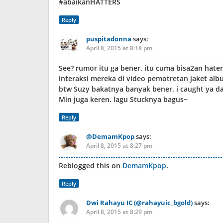
#abaikanHATTERS
Reply
puspitadonna
says:
April 8, 2015 at 8:18 pm
See? rumor itu ga bener. itu cuma bisa2an haters 
interaksi mereka di video pemotretan jaket alb
btw Suzy bakatnya banyak bener. i caught ya d
Min juga keren. lagu Stucknya bagus~
Reply
@DemamKpop
says:
April 8, 2015 at 8:27 pm
Reblogged this on
DemamKpop
.
Reply
Dwi Rahayu IC (@rahayuic_bgold)
says:
April 8, 2015 at 8:29 pm