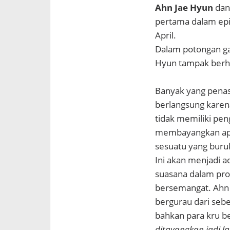
Ahn Jae Hyun
da
pertama dalam ep
April.
Dalam potongan gam
Hyun tampak berha
Banyak yang penas
berlangsung karen
tidak memiliki pe
membayangkan apak
sesuatu yang buru
Ini akan menjadi 
suasana dalam pro
bersemangat. Ahn 
bergurau dari seb
bahkan para kru b
ditayangkan jadi la