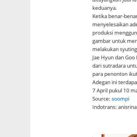
keduanya.
Ketika benar-bena
menyelesaikan ade
produksi menggun
gambar untuk men
melakukan syuting 
Jae Hyun dan Goo 
dari sutradara un
para penonton iku
Adegan ini terdapa
7 April pukul 10 m
Source:
soompi
Indotrans: anisrina