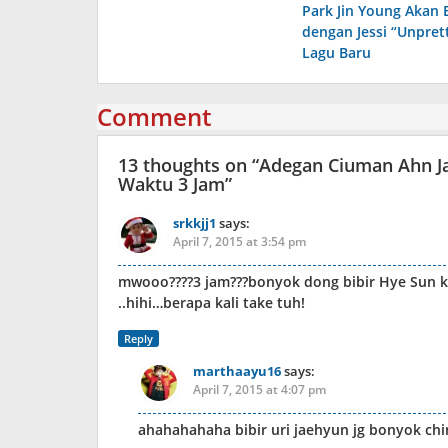
Park Jin Young Akan 
navigation
dengan Jessi “Unprett
Lagu Baru
Comment
13 thoughts on “
Adegan Ciuman Ahn Ja
Waktu 3 Jam
”
srkkjj1
says:
April 7, 2015 at 3:54 pm
mwooo????3 jam???bonyok dong bibir Hye Sun 
..hihi…berapa kali take tuh!
Reply
marthaayu16
says:
April 7, 2015 at 4:07 pm
ahahahahaha bibir uri jaehyun jg bonyok chin