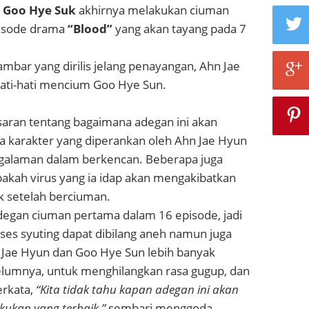
n
Goo Hye Suk
akhirnya melakukan ciuman
isode drama
“Blood”
yang akan tayang pada 7
bar yang dirilis jelang penayangan, Ahn Jae
ti-hati mencium Goo Hye Sun.
aran tentang bagaimana adegan ini akan
a karakter yang diperankan oleh Ahn Jae Hyun
ngalaman dalam berkencan. Beberapa juga
ah virus yang ia idap akan mengakibatkan
k setelah berciuman.
adegan ciuman pertama dalam 16 episode, jadi
ses syuting dapat dibilang aneh namun juga
Jae Hyun dan Goo Hye Sun lebih banyak
elumnya, untuk menghilangkan rasa gugup, dan
erkata,
“Kita tidak tahu kapan adegan ini akan
kukan yang terbaik,”
sembari menggoda