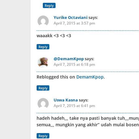
Reply
Yurike Octaviani
says:
April 7, 2015 at 3:57 pm
waaakk <3 <3 <3
Reply
@DemamKpop
says:
April 7, 2015 at 6:18 pm
Reblogged this on
DemamKpop
.
Reply
Uswa Kasna
says:
April 7, 2015 at 6:41 pm
hadeh hadeh,,, take nya pasti banyak tuh,,,mun
semua,,, mungkin yang akhir” udah mulai bosen
Reply