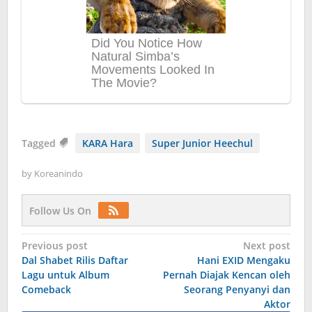
Tagged
KARA Hara
Super Junior Heechul
by
Koreanindo
Follow Us On
Post
Previous post
Next post
Dal Shabet Rilis Daftar
Hani EXID Mengaku
navigation
Lagu untuk Album
Pernah Diajak Kencan oleh
Comeback
Seorang Penyanyi dan
Aktor