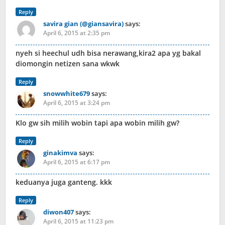
Reply
savira gian (@giansavira)
says:
April 6, 2015 at 2:35 pm
nyeh si heechul udh bisa nerawang,kira2 apa yg bakal
diomongin netizen sana wkwk
Reply
snowwhite679
says:
April 6, 2015 at 3:24 pm
Klo gw sih milih wobin tapi apa wobin milih gw?
Reply
ginakimva
says:
April 6, 2015 at 6:17 pm
keduanya juga ganteng. kkk
Reply
diwon407
says:
April 6, 2015 at 11:23 pm