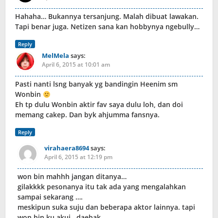
Hahaha… Bukannya tersanjung. Malah dibuat lawakan.
Tapi benar juga. Netizen sana kan hobbynya ngebully…
Reply
MelMela
says:
April 6, 2015 at 10:01 am
Pasti nanti lsng banyak yg bandingin Heenim sm
Wonbin
Eh tp dulu Wonbin aktir fav saya dulu loh, dan doi
memang cakep. Dan byk ahjumma fansnya.
Reply
virahaera8694
says:
April 6, 2015 at 12:19 pm
won bin mahhh jangan ditanya…
gilakkkk pesonanya itu tak ada yang mengalahkan
sampai sekarang ….
meskipun suka suju dan beberapa aktor lainnya. tapi
won bin ku akui.. daebak