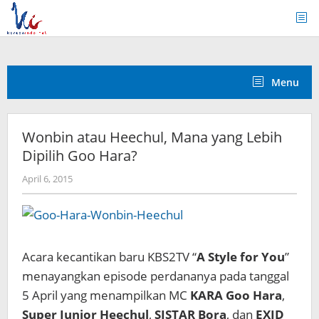
Skip
to
content
Menu
Wonbin atau Heechul, Mana yang Lebih
Dipilih Goo Hara?
by
April 6, 2015
Koreanindo
Acara kecantikan baru KBS2TV “
A Style for You
”
menayangkan episode perdananya pada tanggal
5 April yang menampilkan MC
KARA Goo Hara
,
Super Junior Heechul
,
SISTAR Bora
, dan
EXID