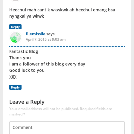
Heechul mah cantik wkwkwk ah heechul emang bsa
nyngkal ya wkwk
Reply
filemissile
says:
April 7, 2015 at 9:03 am
Fantastic Blog
Thank you
I am a follower of this blog every day
Good luck to you
)()()(
Reply
Leave a Reply
Your email address will not be published.
Required fields are
marked
*