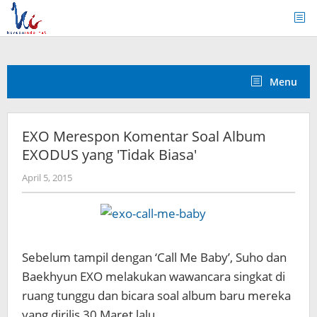
Skip
to
content
Menu
EXO Merespon Komentar Soal Album
EXODUS yang 'Tidak Biasa'
by
April 5, 2015
Koreanindo
Sebelum tampil dengan ‘Call Me Baby’, Suho dan
Baekhyun EXO melakukan wawancara singkat di
ruang tunggu dan bicara soal album baru mereka
yang dirilis 30 Maret lalu.