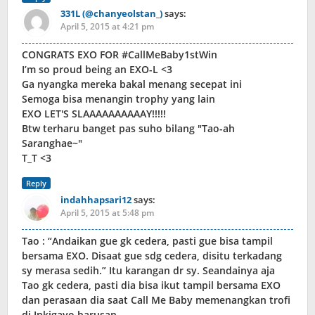
331L (@chanyeolstan_)
says:
April 5, 2015 at 4:21 pm
CONGRATS EXO FOR #CallMeBaby1stWin
I’m so proud being an EXO-L <3
Ga nyangka mereka bakal menang secepat ini
Semoga bisa menangin trophy yang lain
EXO LET'S SLAAAAAAAAAAY!!!!!
Btw terharu banget pas suho bilang "Tao-ah
Saranghae~"
T_T <3
Reply
indahhapsari12
says:
April 5, 2015 at 5:48 pm
Tao : “Andaikan gue gk cedera, pasti gue bisa tampil
bersama EXO. Disaat gue sdg cedera, disitu terkadang
sy merasa sedih.” Itu karangan dr sy. Seandainya aja
Tao gk cedera, pasti dia bisa ikut tampil bersama EXO
dan perasaan dia saat Call Me Baby memenangkan trofi
di Inkigayo barusan.