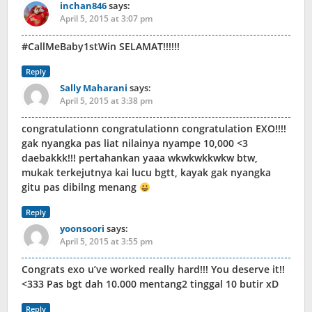
inchan846
says:
April 5, 2015 at 3:07 pm
#CallMeBaby1stWin SELAMAT!!!!!!
Reply
Sally Maharani
says:
April 5, 2015 at 3:38 pm
congratulationn congratulationn congratulation EXO!!!!
gak nyangka pas liat nilainya nyampe 10,000 <3
daebakkk!!! pertahankan yaaa wkwkwkkwkw btw,
mukak terkejutnya kai lucu bgtt, kayak gak nyangka
gitu pas dibilng menang
Reply
yoonsoori
says:
April 5, 2015 at 3:55 pm
Congrats exo u’ve worked really hard!!! You deserve it!!
<333 Pas bgt dah 10.000 mentang2 tinggal 10 butir xD
Reply