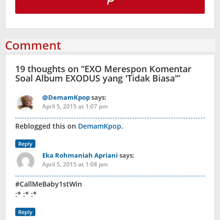
Comment
19 thoughts on “
EXO Merespon Komentar
Soal Album EXODUS yang 'Tidak Biasa'
”
@DemamKpop
says:
April 5, 2015 at 1:07 pm
Reblogged this on
DemamKpop
.
Reply
Eka Rohmaniah Apriani
says:
April 5, 2015 at 1:08 pm
#CallMeBaby1stWin
:* :* :*
Reply