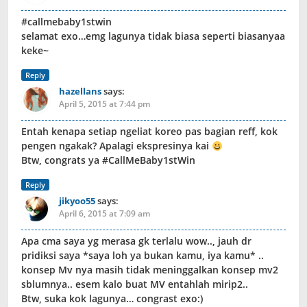
#callmebaby1stwin
selamat exo…emg lagunya tidak biasa seperti biasanyaa
keke~
Reply
hazellans
says:
April 5, 2015 at 7:44 pm
Entah kenapa setiap ngeliat koreo pas bagian reff, kok
pengen ngakak? Apalagi ekspresinya kai
Btw, congrats ya #CallMeBaby1stWin
Reply
jikyoo55
says:
April 6, 2015 at 7:09 am
Apa cma saya yg merasa gk terlalu wow.., jauh dr
pridiksi saya *saya loh ya bukan kamu, iya kamu* ..
konsep Mv nya masih tidak meninggalkan konsep mv2
sblumnya.. esem kalo buat MV entahlah mirip2..
Btw, suka kok lagunya… congrast exo:)