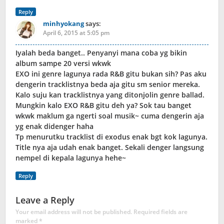
Reply
minhyokang
says:
April 6, 2015 at 5:05 pm
Iyalah beda banget.. Penyanyi mana coba yg bikin
album sampe 20 versi wkwk
EXO ini genre lagunya rada R&B gitu bukan sih? Pas aku
dengerin tracklistnya beda aja gitu sm senior mereka.
Kalo suju kan tracklistnya yang ditonjolin genre ballad.
Mungkin kalo EXO R&B gitu deh ya? Sok tau banget
wkwk maklum ga ngerti soal musik~ cuma dengerin aja
yg enak didenger haha
Tp menurutku tracklist di exodus enak bgt kok lagunya.
Title nya aja udah enak banget. Sekali denger langsung
nempel di kepala lagunya hehe~
Reply
Leave a Reply
Your email address will not be published.
Required fields are
marked
*