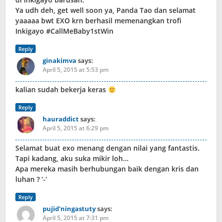
Ya udh deh, get well soon ya, Panda Tao dan selamat
yaaaaa bwt EXO krn berhasil memenangkan trofi
Inkigayo #CallMeBaby1stWin
Reply
ginakimva
says:
April 5, 2015 at 5:53 pm
kalian sudah bekerja keras
Reply
hauraddict
says:
April 5, 2015 at 6:29 pm
Selamat buat exo menang dengan nilai yang fantastis.
Tapi kadang, aku suka mikir loh…
Apa mereka masih berhubungan baik dengan kris dan
luhan ? ‘-‘
Reply
pujid'ningastuty
says:
April 5, 2015 at 7:31 pm