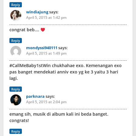
Reply
windiajung
says:
April 5, 2015 at 1:42 pm
congrat beb….
Reply
mondyssi940111
says:
April 5, 2015 at 1:49 pm
#CallMeBaby1stWin chukhahae exo. Kemenangan exo
pas banget mendekati anniv exo yg ke 3 yaitu 3 hari
lagi.
Reply
parknara
says:
April 5, 2015 at 2:04 pm
emang sih, musik di album kali ini beda banget.
congrats!
Reply