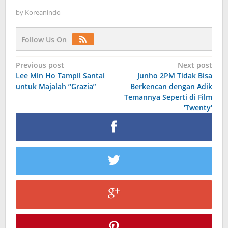
by
Koreanindo
Follow Us On
Post
Previous post
Next post
Lee Min Ho Tampil Santai
Junho 2PM Tidak Bisa
navigation
untuk Majalah “Grazia”
Berkencan dengan Adik
Temannya Seperti di Film
'Twenty'