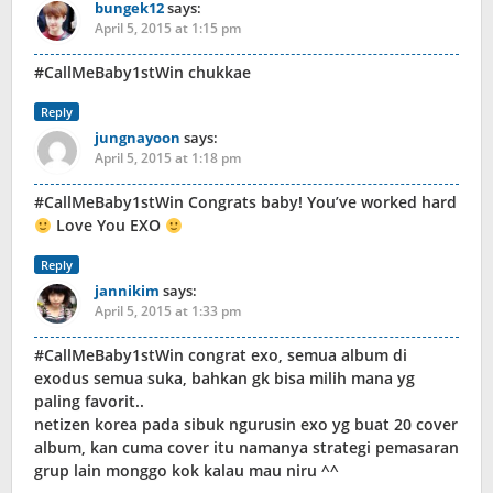
bungek12
says:
April 5, 2015 at 1:15 pm
#CallMeBaby1stWin chukkae
Reply
jungnayoon
says:
April 5, 2015 at 1:18 pm
#CallMeBaby1stWin Congrats baby! You’ve worked hard
Love You EXO
Reply
jannikim
says:
April 5, 2015 at 1:33 pm
#CallMeBaby1stWin congrat exo, semua album di
exodus semua suka, bahkan gk bisa milih mana yg
paling favorit..
netizen korea pada sibuk ngurusin exo yg buat 20 cover
album, kan cuma cover itu namanya strategi pemasaran
grup lain monggo kok kalau mau niru ^^