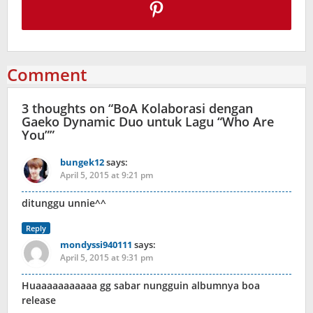
Comment
3 thoughts on “
BoA Kolaborasi dengan
Gaeko Dynamic Duo untuk Lagu “Who Are
You”
”
bungek12
says:
April 5, 2015 at 9:21 pm
ditunggu unnie^^
Reply
mondyssi940111
says:
April 5, 2015 at 9:31 pm
Huaaaaaaaaaaa gg sabar nungguin albumnya boa
release