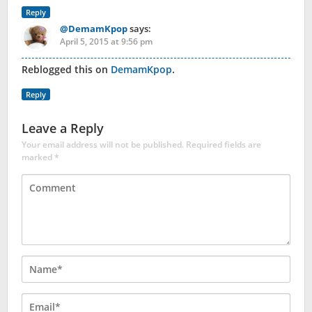
Reply
@DemamKpop
says:
April 5, 2015 at 9:56 pm
Reblogged this on
DemamKpop
.
Reply
Leave a Reply
Your email address will not be published.
Required fields are
marked
*