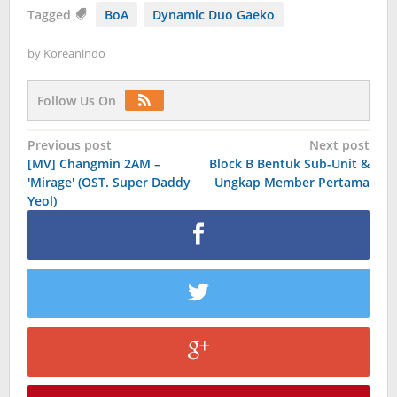
Tagged
BoA
Dynamic Duo Gaeko
by
Koreanindo
Follow Us On
Post
Previous post
Next post
[MV] Changmin 2AM –
Block B Bentuk Sub-Unit &
navigation
'Mirage' (OST. Super Daddy
Ungkap Member Pertama
Yeol)