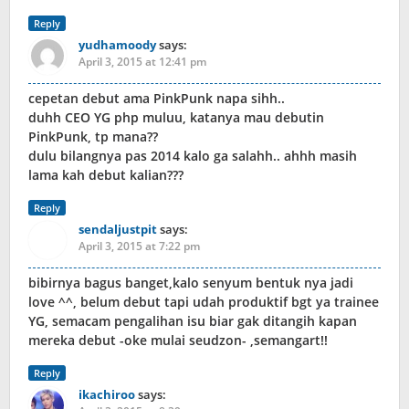
Reply
yudhamoody
says:
April 3, 2015 at 12:41 pm
cepetan debut ama PinkPunk napa sihh..
duhh CEO YG php muluu, katanya mau debutin
PinkPunk, tp mana??
dulu bilangnya pas 2014 kalo ga salahh.. ahhh masih
lama kah debut kalian???
Reply
sendaljustpit
says:
April 3, 2015 at 7:22 pm
bibirnya bagus banget,kalo senyum bentuk nya jadi
love ^^, belum debut tapi udah produktif bgt ya trainee
YG, semacam pengalihan isu biar gak ditangih kapan
mereka debut -oke mulai seudzon- ,semangart!!
Reply
ikachiroo
says: