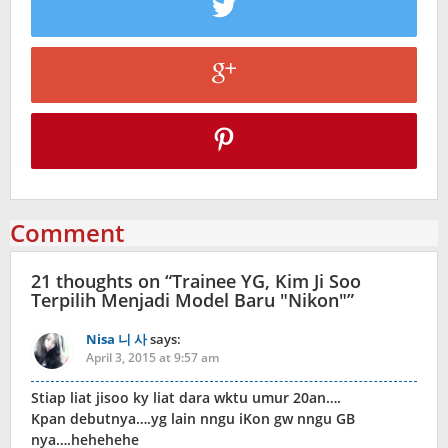
Comment
21 thoughts on “
Trainee YG, Kim Ji Soo
Terpilih Menjadi Model Baru "Nikon"
”
Nisa 니 사
says:
April 3, 2015 at 9:57 am
Stiap liat jisoo ky liat dara wktu umur 20an….
Kpan debutnya….yg lain nngu iKon gw nngu GB
nya….hehehehe