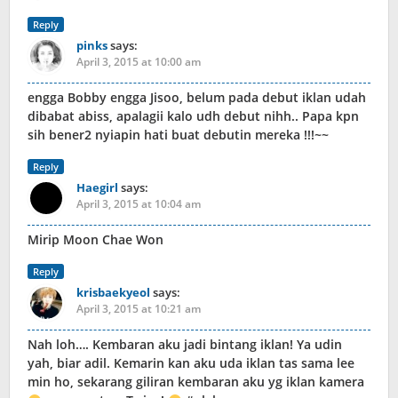
Reply
pinks
says:
April 3, 2015 at 10:00 am
engga Bobby engga Jisoo, belum pada debut iklan udah
dibabat abiss, apalagii kalo udh debut nihh.. Papa kpn
sih bener2 nyiapin hati buat debutin mereka !!!~~
Reply
Haegirl
says:
April 3, 2015 at 10:04 am
Mirip Moon Chae Won
Reply
krisbaekyeol
says:
April 3, 2015 at 10:21 am
Nah loh…. Kembaran aku jadi bintang iklan! Ya udin
yah, biar adil. Kemarin kan aku uda iklan tas sama lee
min ho, sekarang giliran kembaran aku yg iklan kamera