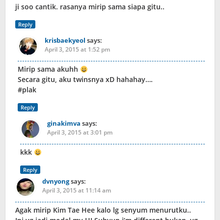
ji soo cantik. rasanya mirip sama siapa gitu..
Reply
krisbaekyeol
says:
April 3, 2015 at 1:52 pm
Mirip sama akuhh
Secara gitu, aku twinsnya xD hahahay….
#plak
Reply
ginakimva
says:
April 3, 2015 at 3:01 pm
kkk
Reply
dvnyong
says:
April 3, 2015 at 11:14 am
Agak mirip Kim Tae Hee kalo lg senyum menurutku..