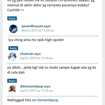
Ini yg jadi model mv HI Suhyun i’m different bukan, yg
muncul di akhir akhir yg ternyata pacarnya bobby?
Cantiiik ><
Reply
amandhacute
says:
April 3, 2015 at 11:24 am
Iya ching ama mv epik high spoiler
Reply
Cheetah
says:
April 3, 2015 at 11:19 am
yo Alloh… jelek bgt mb tu muke sampe kagak ada yg bs
di cela dah
Reply
@DemamKpop
says:
April 3, 2015 at 11:25 am
Reblogged this on
DemamKpop
.