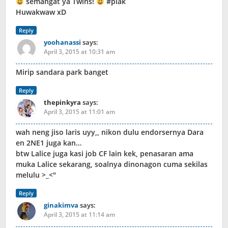
semangat ya Twins!
#plak
Huwakwaw xD
Reply
yoohanassi
says:
April 3, 2015 at 10:31 am
Mirip sandara park banget
Reply
thepinkyra
says:
April 3, 2015 at 11:01 am
wah neng jiso laris uyy,, nikon dulu endorsernya Dara
en 2NE1 juga kan…
btw Lalice juga kasi job CF lain kek, penasaran ama
muka Lalice sekarang, soalnya dinonagon cuma sekilas
melulu >_<"
Reply
ginakimva
says:
April 3, 2015 at 11:14 am