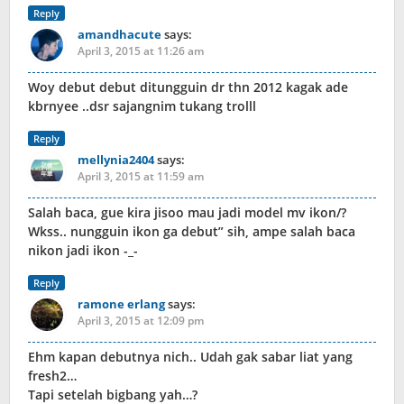
Reply
amandhacute
says:
April 3, 2015 at 11:26 am
Woy debut debut ditungguin dr thn 2012 kagak ade
kbrnyee ..dsr sajangnim tukang trolll
Reply
mellynia2404
says:
April 3, 2015 at 11:59 am
Salah baca, gue kira jisoo mau jadi model mv ikon/?
Wkss.. nungguin ikon ga debut” sih, ampe salah baca
nikon jadi ikon -_-
Reply
ramone erlang
says:
April 3, 2015 at 12:09 pm
Ehm kapan debutnya nich.. Udah gak sabar liat yang
fresh2…
Tapi setelah bigbang yah…?