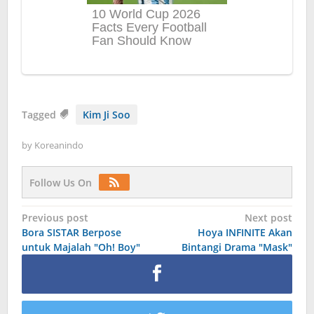
Tagged
Kim Ji Soo
by
Koreanindo
Follow Us On
Post
Previous post
Next post
Bora SISTAR Berpose
Hoya INFINITE Akan
navigation
untuk Majalah "Oh! Boy"
Bintangi Drama "Mask"