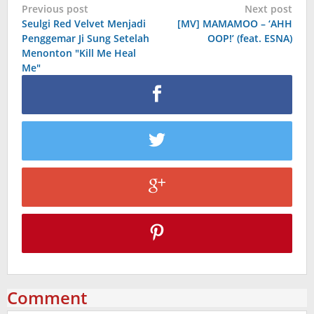
Post
Previous post
Next post
Seulgi Red Velvet Menjadi
[MV] MAMAMOO – ‘AHH
navigation
Penggemar Ji Sung Setelah
OOP!’ (feat. ESNA)
Menonton "Kill Me Heal
Me"
Comment