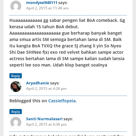
mondyssi940111
says:
April 2, 2015 at 11:48 am
Huaaaaaaaaaaa gg sabar pengen liat BoA comeback. Gg
kerasa udah 15 tahun BoA debut.
Aaaaaaaaaaaaaaaaaaaaa gue berharap banyak banget
ama smua artis SM semoga bertahan lama di SM. Baik
itu kangta BoA TVXQ the grace SJ zhang li yin So Nyeo
Shi Dae SHINee f(x) exo red velvet bahkan sampe actor
actress bertahan lama di SM sampe kalian sudah lansia
seperti lee soo man. Udah klop banget soalnya
Reply
Aryadhanie
says:
April 2, 2015 at 4:26 pm
Reblogged this on
Cassielfopeia
.
Reply
Santi Nurmalasari
says:
April 2, 2015 at 6:36 pm