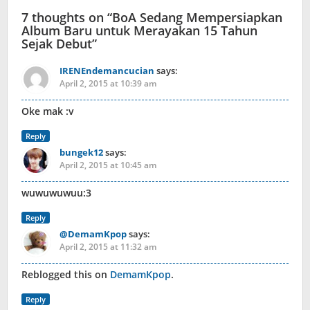
7 thoughts on “
BoA Sedang Mempersiapkan
Album Baru untuk Merayakan 15 Tahun
Sejak Debut
”
IRENEndemancucian
says:
April 2, 2015 at 10:39 am
Oke mak :v
Reply
bungek12
says:
April 2, 2015 at 10:45 am
wuwuwuwuu:3
Reply
@DemamKpop
says:
April 2, 2015 at 11:32 am
Reblogged this on
DemamKpop
.
Reply