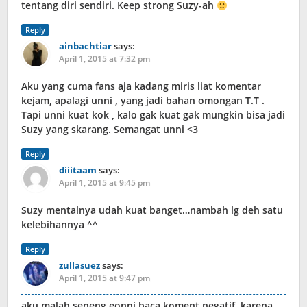
tentang diri sendiri. Keep strong Suzy-ah
Reply
ainbachtiar
says:
April 1, 2015 at 7:32 pm
Aku yang cuma fans aja kadang miris liat komentar
kejam, apalagi unni , yang jadi bahan omongan T.T .
Tapi unni kuat kok , kalo gak kuat gak mungkin bisa jadi
Suzy yang skarang. Semangat unni <3
Reply
diiitaam
says:
April 1, 2015 at 9:45 pm
Suzy mentalnya udah kuat banget…nambah lg deh satu
kelebihannya ^^
Reply
zullasuez
says:
April 1, 2015 at 9:47 pm
aku malah seneng eonni baca koment negatif, karena