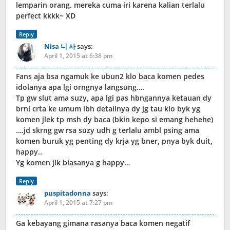
lemparin orang. mereka cuma iri karena kalian terlalu
perfect kkkk~ XD
Reply
Nisa 니 사
says:
April 1, 2015 at 6:38 pm
Fans aja bsa ngamuk ke ubun2 klo baca komen pedes
idolanya apa lgi orngnya langsung….
Tp gw slut ama suzy, apa lgi pas hbngannya ketauan dy
brni crta ke umum lbh detailnya dy jg tau klo byk yg
komen jlek tp msh dy baca (bkin kepo si emang hehehe)
….jd skrng gw rsa suzy udh g terlalu ambl psing ama
komen buruk yg penting dy krja yg bner, pnya byk duit,
happy..
Yg komen jlk biasanya g happy…
Reply
puspitadonna
says:
April 1, 2015 at 7:27 pm
Ga kebayang gimana rasanya baca komen negatif