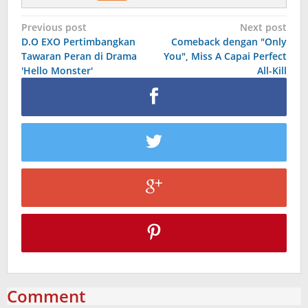
Post
Previous post
Next post
D.O EXO Pertimbangkan
Comeback dengan "Only
navigation
Tawaran Peran di Drama
You", Miss A Capai Perfect
′Hello Monster′
All-Kill
Comment