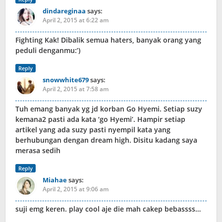
dindareginaa
says:
April 2, 2015 at 6:22 am
Fighting Kak! Dibalik semua haters, banyak orang yang
peduli denganmu:’)
Reply
snowwhite679
says:
April 2, 2015 at 7:58 am
Tuh emang banyak yg jd korban Go Hyemi. Setiap suzy
kemana2 pasti ada kata ‘go Hyemi’. Hampir setiap
artikel yang ada suzy pasti nyempil kata yang
berhubungan dengan dream high. Disitu kadang saya
merasa sedih
Reply
Miahae
says:
April 2, 2015 at 9:06 am
suji emg keren. play cool aje die mah cakep bebassss…