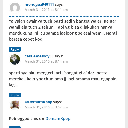
mondyssi940111
says:
March 31, 2015 at 8:11 am
Yaiyalah awalnya tuch pasti sedih banget wajar. Keluar
wamil aja tuch 2 tahun. Tapi yg bisa dilakukan hanya
mendukung ini itu sampe jaejoong selesai wamil. Nanti
berasa cepet koq
Reply
cassiemelody53
says:
March 31, 2015 at 8:14 am
spertinya aku mengerti arti ‘sangat gila’ dari pesta
mereka.. kalo yoochun ama jj lagi brsama mau ngapain
lagi..
Reply
@DemamKpop
says:
March 31, 2015 at 9:57 am
Reblogged this on
DemamKpop
.