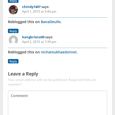
Reply
chindy1407
says:
April 1, 2015 at 5:44 pm
Reblogged this on
BanaDeulle
.
Reply
kangkrisna00
says:
April 2, 2015 at 7:39 pm
Reblogged this on
nichateukhaedotnet
.
Reply
Leave a Reply
Your email address will not be published.
Required fields are
marked
*