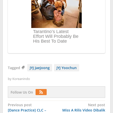
Tagged
JYJ Jaejoong
JYJ Yoochun
by
Koreanindo
Follow Us On
Post
Previous post
Next post
[Dance Practice] CLC –
Miss A Rilis Video Dibalik
navigation