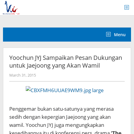
Skip
to
content
Menu
Yoochun JYJ Sampaikan Pesan Dukungan
untuk Jaejoong yang Akan Wamil
by
March 31, 2015
Koreanindo
Penggemar bukan satu-satunya yang merasa
sedih dengan kepergian Jaejoong yang akan
wamil. Yoochun JYJ juga mengungkapkan
kesedihannya itu di konferensi pers drama
‘The