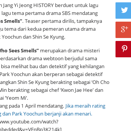
an Jang Yi Jeong HISTORY berduet untuk lagu
ai lagu tema pertama drama SBS mendatang
s Smells”
. Teaser pertama dirilis, tampaknya
lagu tema dari kedua pemeran utama drama
k Yoochun dan Shin Se Kyung.
Who Sees Smells”
merupakan drama misteri
berdasarkan drama webtoon berjudul sama
 bisa melihat bau dan detektif yang kehilangan
 Park Yoochun akan berperan sebagai detektif
angkan Shin Se Kyung berakting sebagai ‘Oh Cho
in berakting sebagai chef ‘Kwon Jae Hee’ dan
ai ‘Yeom Mi’.
yang pada 1 April mendatang.
Jika meraih rating
 dan Park Yoochun berjanji akan menari.
/www.youtube.com/watch?
embedded&v=VEnBp3K214k]