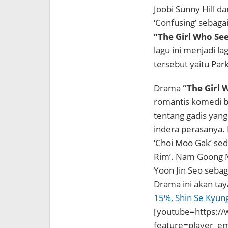
Joobi Sunny Hill d
‘Confusing’ sebag
“The Girl Who See
lagu ini menjadi 
tersebut yaitu Par
Drama
“The Girl 
romantis komedi 
tentang gadis yang
indera perasanya.
‘Choi Moo Gak’ sed
Rim’. Nam Goong M
Yoon Jin Seo sebag
Drama ini akan ta
15%, Shin Se Kyung
[youtube=https:/
feature=player_