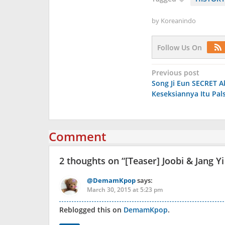
by
Koreanindo
Follow Us On
Post
Previous post
Song Ji Eun SECRET A
navigation
Keseksiannya Itu Pal
Comment
2 thoughts on “
[Teaser] Joobi & Jang Y
@DemamKpop
says:
March 30, 2015 at 5:23 pm
Reblogged this on
DemamKpop
.