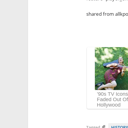
shared from allkp
Tagged
HISTORY 