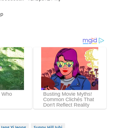
op
Jang Yi Jeong
Sunny Hill Jubi