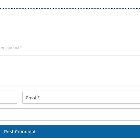
 are marked
*