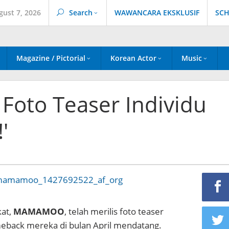
gust 7, 2026
Search
WAWANCARA EKSKLUSIF
SCH
Magazine / Pictorial
Korean Actor
Music
oto Teaser Individu
'
kat,
MAMAMOO
, telah merilis foto teaser
meback mereka di bulan April mendatang.