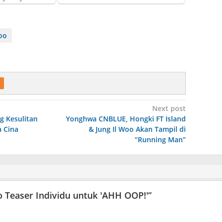
oo
Next post
ng Kesulitan
Yonghwa CNBLUE, Hongki FT Island
 Cina
& Jung Il Woo Akan Tampil di
“Running Man”
Teaser Individu untuk 'AHH OOP!'
”