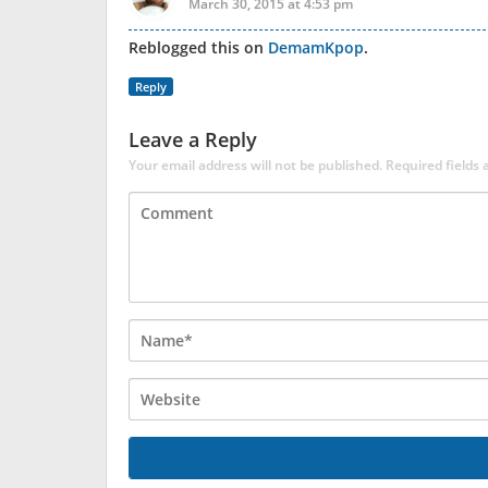
March 30, 2015 at 4:53 pm
Reblogged this on
DemamKpop
.
Reply
Leave a Reply
Your email address will not be published.
Required fields