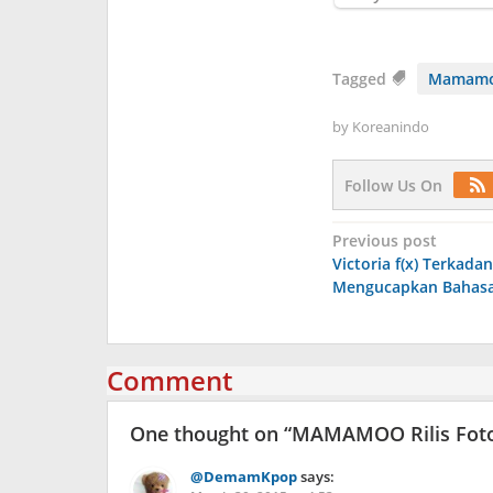
Tagged
Mamam
by
Koreanindo
Follow Us On
Post
Previous post
Victoria f(x) Terkada
navigation
Mengucapkan Bahasa
Comment
One thought on “
MAMAMOO Rilis Foto 
@DemamKpop
says: