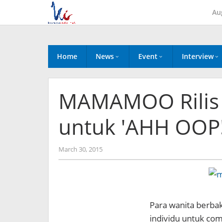
Skip
Au
to
content
Home
News
Event
Interview
MAMAMOO Rilis F
untuk 'AHH OOP!
by
March 30, 2015
Koreanindo
Para wanita berba
individu untuk co